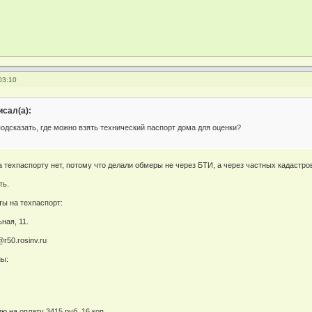
03:10
сал(а):
одсказать, где можно взять технический паспорт дома для оценки?
а техпаспорту нет, потому что делали обмеры не через БТИ, а через частных кадастр
ть.
ы на техпаспорт:
ная, 11.
r50.rosinv.ru
ны:
ю на оплату 3415 руб. 16 коп.