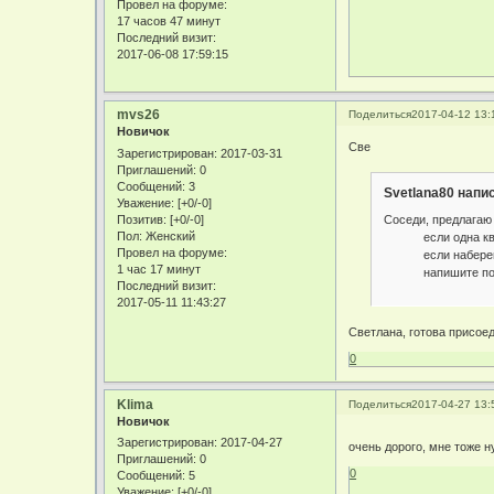
Провел на форуме:
17 часов 47 минут
Последний визит:
2017-06-08 17:59:15
mvs26
Поделиться
2017-04-12 13:
Новичок
Све
Зарегистрирован
: 2017-03-31
Приглашений:
0
Сообщений:
3
Svetlana80 напис
Уважение:
[+0/-0]
Соседи, предлагаю
Позитив:
[+0/-0]
Пол:
Женский
если одна кварт
Провел на форуме:
если наберемся в
1 час 17 минут
напишите пожалу
Последний визит:
2017-05-11 11:43:27
Светлана, готова присоед
0
Klima
Поделиться
2017-04-27 13:
Новичок
Зарегистрирован
: 2017-04-27
очень дорого, мне тоже 
Приглашений:
0
0
Сообщений:
5
Уважение:
[+0/-0]