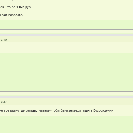
ек = то по 4 тыс.руб.
о заинтересован
55:40
58:27
не все равно где делать, главное чтобы была аккредитация в Возрождении