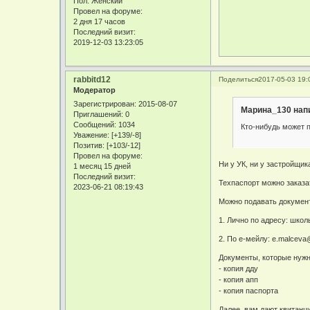
Пол:
Женский
Провел на форуме:
2 дня 17 часов
Последний визит:
2019-12-03 13:23:05
rabbitd12
Поделиться
2017-05-03 19:
Модератор
Зарегистрирован
: 2015-08-07
Марина_130 напи
Приглашений:
0
Сообщений:
1034
Кто-нибудь может п
Уважение:
[+139/-8]
Позитив:
[+103/-12]
Провел на форуме:
Ни у УК, ни у застройщик
1 месяц 15 дней
Последний визит:
Техпаспорт можно заказа
2023-06-21 08:19:43
Можно подавать документ
1. Лично по адресу: школь
2. По е-мейлу: e.malceva@
Документы, которые нуж
- копия дду
- копия апп
- копия паспорта
Далее, вам дают квитанци