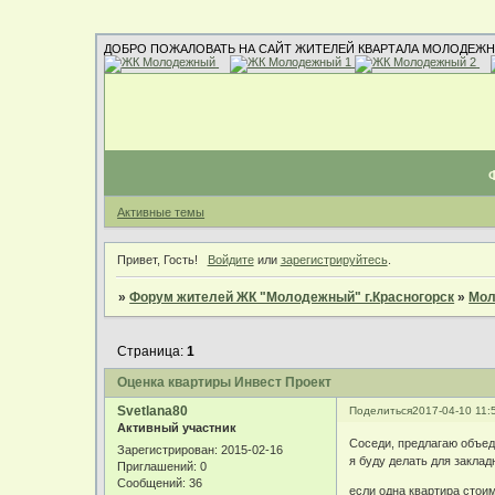
ДОБРО ПОЖАЛОВАТЬ НА САЙТ ЖИТЕЛЕЙ КВАРТАЛА МОЛОДЕЖН
Активные темы
Привет, Гость!
Войдите
или
зарегистрируйтесь
.
»
Форум жителей ЖК "Молодежный" г.Красногорск
»
Мол
Страница:
1
Оценка квартиры Инвест Проект
Svetlana80
Поделиться
2017-04-10 11:
Активный участник
Соседи, предлагаю объед
Зарегистрирован
: 2015-02-16
я буду делать для закла
Приглашений:
0
Сообщений:
36
если одна квартира стоим