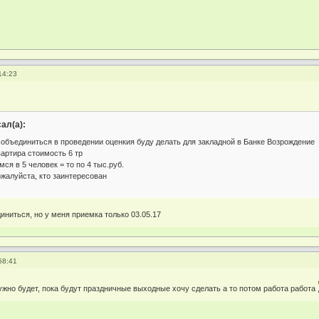
14:23
ал(а):
 объединиться в проведении оценкия буду делать для закладной в Банке Возрождение
ира стоимость 6 тр
 5 человек = то по 4 тыс.руб.
йста, кто заинтересован
иниться, но у меня приемка только 03.05.17
58:41
нужно будет, пока будут праздничные выходные хочу сделать а то потом работа работа