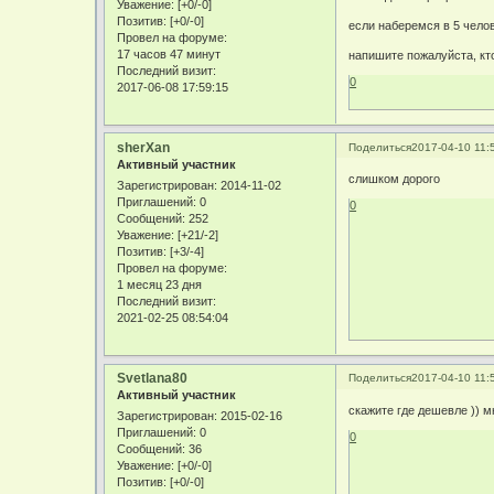
Уважение:
[+0/-0]
Позитив:
[+0/-0]
если наберемся в 5 челов
Провел на форуме:
17 часов 47 минут
напишите пожалуйста, кт
Последний визит:
0
2017-06-08 17:59:15
sherXan
Поделиться
2017-04-10 11:
Активный участник
слишком дорого
Зарегистрирован
: 2014-11-02
Приглашений:
0
0
Сообщений:
252
Уважение:
[+21/-2]
Позитив:
[+3/-4]
Провел на форуме:
1 месяц 23 дня
Последний визит:
2021-02-25 08:54:04
Svetlana80
Поделиться
2017-04-10 11:
Активный участник
скажите где дешевле )) м
Зарегистрирован
: 2015-02-16
Приглашений:
0
0
Сообщений:
36
Уважение:
[+0/-0]
Позитив:
[+0/-0]