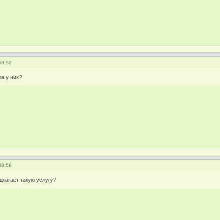
59:52
ра у них?
00:58
длагает такую услугу?