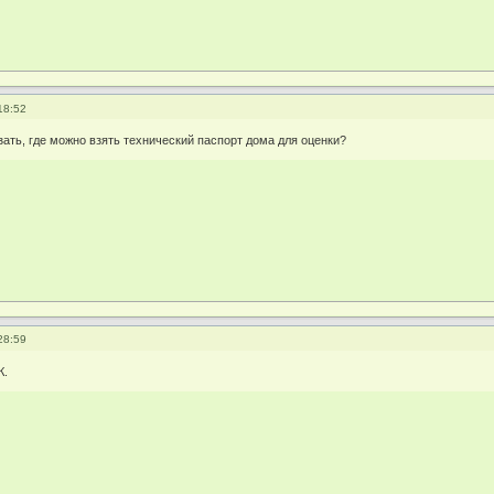
18:52
зать, где можно взять технический паспорт дома для оценки?
28:59
К.