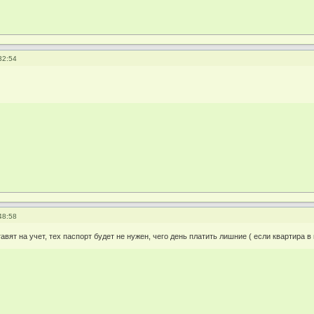
32:54
48:58
авят на учет, тех паспорт будет не нужен, чего день платить лишние ( если квартира в