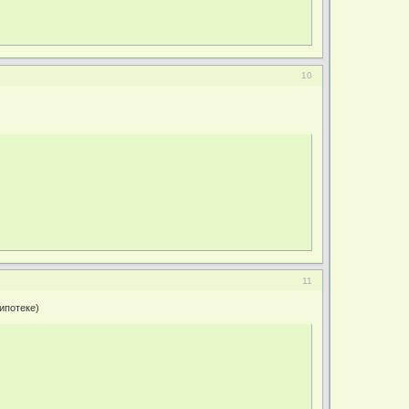
10
11
 ипотеке)