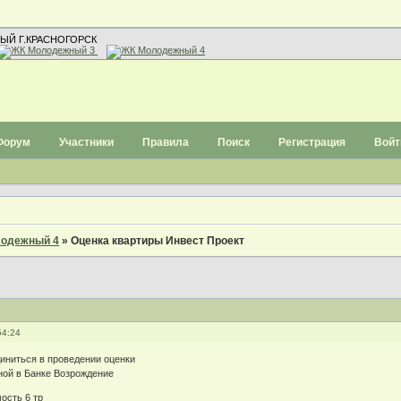
ЫЙ Г.КРАСНОГОРСК
Форум
Участники
Правила
Поиск
Регистрация
Войт
одежный 4
»
Оценка квартиры Инвест Проект
54:24
иниться в проведении оценки
дной в Банке Возрождение
ость 6 тр