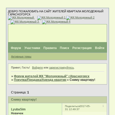
ДОБРО ПОЖАЛОВАТЬ НА САЙТ ЖИТЕЛЕЙ КВАРТАЛА МОЛОДЕЖНЫЙ
Г.КРАСНОГОРСК
Форум
Участники
Правила
Поиск
Регистрация
Войти
Активные темы
Привет, Гость!
Войдите
или
зарегистрируйтесь
.
»
Форум жителей ЖК "Молодежный" г.Красногорск
»
Покупка/Продажа/Аренда квартир
»
Сниму квартиру!
Страница:
1
Сниму квартиру!
1
Поделиться
2017-05-
LyubaSim
31 12:49:37
Новичок