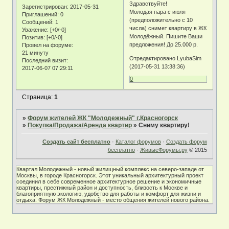
Здравствуйте!
Зарегистрирован
: 2017-05-31
Молодая пара с июля
Приглашений:
0
(предположительно с 10
Сообщений:
1
числа) снимет квартиру в ЖК
Уважение:
[+0/-0]
Молодёжный. Пишите Ваши
Позитив:
[+0/-0]
предложения! До 25.000 р.
Провел на форуме:
21 минуту
Отредактировано LyubaSim
Последний визит:
(2017-05-31 13:38:36)
2017-06-07 07:29:11
0
Страница:
1
»
Форум жителей ЖК "Молодежный" г.Красногорск
»
Покупка/Продажа/Аренда квартир
»
Сниму квартиру!
Создать сайт бесплатно
·
Каталог форумов
·
Создать форум
бесплатно
·
ЖивыеФорумы.ру
© 2015
Квартал Молодежный - новый жилищный комплекс на северо-западе от
Москвы, в городе Красногорск. Этот уникальный архитектурный проект
соединил в себе современное архитектурное решение и экономичные
квартиры, престижный район и доступность, близость к Москве и
благоприятную экологию, удобство для работы и комфорт для жизни и
отдыха. Форум ЖК Молодежный - место общения жителей нового района.