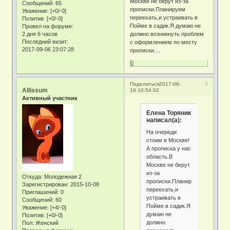
Москве не берут из-за
Сообщений:
65
прописки.Планируем
Уважение:
[+0/-0]
переехать,и устраивать в
Позитив:
[+0/-0]
Пойме в садик.Я думаю не
Провел на форуме:
2 дня 6 часов
должно возникнуть проблем
Последний визит:
с оформлением по месту
2017-09-06 23:07:28
прописки....
0
4
Поделиться
2017-06-
Allissum
16 10:54:02
Активный участник
Елена Торяник
написал(а):
На очереди
стоим в Москве!
А прописка у нас
область.В
Москве не берут
из-за
Откуда:
Молодежная 2
прописки.Планируем
Зарегистрирован
: 2015-10-08
переехать,и
Приглашений:
0
устраивать в
Сообщений:
60
Пойме в садик.Я
Уважение:
[+4/-0]
думаю не
Позитив:
[+0/-0]
должно
Пол:
Женский