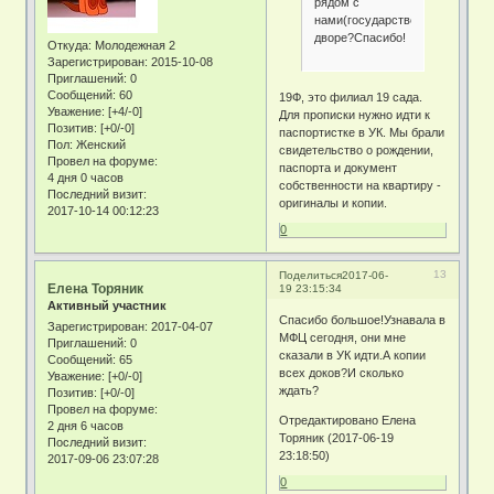
рядом с
нами(государственный)во
дворе?Спасибо!
Откуда:
Молодежная 2
Зарегистрирован
: 2015-10-08
Приглашений:
0
Сообщений:
60
19Ф, это филиал 19 сада.
Уважение:
[+4/-0]
Для прописки нужно идти к
Позитив:
[+0/-0]
паспортистке в УК. Мы брали
Пол:
Женский
свидетельство о рождении,
Провел на форуме:
паспорта и документ
4 дня 0 часов
собственности на квартиру -
Последний визит:
оригиналы и копии.
2017-10-14 00:12:23
0
13
Поделиться
2017-06-
Елена Торяник
19 23:15:34
Активный участник
Спасибо большое!Узнавала в
Зарегистрирован
: 2017-04-07
МФЦ сегодня, они мне
Приглашений:
0
сказали в УК идти.А копии
Сообщений:
65
всех доков?И сколько
Уважение:
[+0/-0]
ждать?
Позитив:
[+0/-0]
Провел на форуме:
Отредактировано Елена
2 дня 6 часов
Торяник (2017-06-19
Последний визит:
23:18:50)
2017-09-06 23:07:28
0