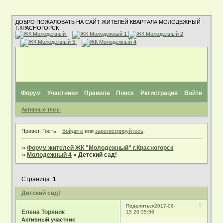
ДОБРО ПОЖАЛОВАТЬ НА САЙТ ЖИТЕЛЕЙ КВАРТАЛА МОЛОДЕЖНЫЙ
Г.КРАСНОГОРСК
Форум
Участники
Правила
Поиск
Регистрация
Войти
Активные темы
Привет, Гость!
Войдите
или
зарегистрируйтесь
.
»
Форум жителей ЖК "Молодежный" г.Красногорск
»
Молодежный 4
»
Детский сад!
Страница:
1
Детский сад!
1
Поделиться
2017-06-
Елена Торяник
15 20:35:56
Активный участник