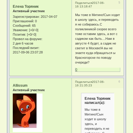
5
Поделиться
2017-06-
Елена Торяник
16 13:18:47
Активный участник
Мы тоже в Митино!Сын ходит
Зарегистрирован
: 2017-04-07
в школу здесь, и переводить
Приглашений:
0
я не собираюсь.С
Сообщений:
65
поликлиникой скорее всего
Уважение:
[+0/-0]
тоже оставим здесь, а вот с
Позитив:
[+0/-0]
садиком как быть....Нам в
Провел на форуме:
2 дня 6 часов
августе 4 будет, а садик не
Последний визит:
светит в Москве!А вы не
2017-09-06 23:07:28
знаете куда обращаться ы
Красногорске по поводу
очереди?
0
6
Поделиться
2017-06-
Allissum
16 21:35:23
Активный участник
Елена Торяник
написал(а):
Мы тоже в
Митино!Сын
ходит в школу
здесь, и
переводить я не