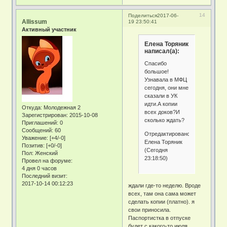
14
Поделиться
2017-06-
Allissum
19 23:50:41
Активный участник
Елена Торяник
написал(а):
Спасибо
большое!
Узнавала в МФЦ
сегодня, они мне
сказали в УК
идти.А копии
Откуда:
Молодежная 2
всех доков?И
Зарегистрирован
: 2015-10-08
сколько ждать?
Приглашений:
0
Сообщений:
60
Отредактировано
Уважение:
[+4/-0]
Елена Торяник
Позитив:
[+0/-0]
(Сегодня
Пол:
Женский
23:18:50)
Провел на форуме:
4 дня 0 часов
Последний визит:
2017-10-14 00:12:23
ждали где-то неделю. Вроде
всех, там она сама может
сделать копии (платно). я
свои приносила.
Паспортистка в отпуске
будет с какого-то июля,