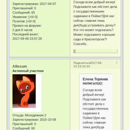
Соседи всем добрый вечер!
Зарегистрирован
: 2017-04-07
Подскажите как обстоят дела
Приглашений:
0
с государственными
Сообщений:
65
садиками в Пойме?Для нас
Уважение:
[+0/-0]
сейчас главная тема
Позитив:
[+0/-0]
дня)Куда устраивать дочку?
Провел на форуме:
2 дня 6 часов
Кто что может подсказать?
Последний визит:
Может подскажите хорошие
2017-09-06 23:07:28
сады в Красногорске?!
Спасибо.
0
2
Поделиться
2017-06-
Allissum
15 23:32:33
Активный участник
Елена Торяник
написал(а):
Соседи всем
добрый вечер!
Подскажите как
обстоят дела с
государственными
садиками в
Откуда:
Молодежная 2
Пойме?Для нас
Зарегистрирован
: 2015-10-08
сейчас главная
Приглашений:
0
тема дня)Куда
Сообщений:
60