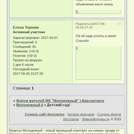
объявление висит внизу.
0
15
Поделиться
2017-06-
Елена Торяник
20 00:47:15
Активный участник
Ой ой надо успеть в июне!
Зарегистрирован
: 2017-04-07
Спасибо
Приглашений:
0
Сообщений:
65
0
Уважение:
[+0/-0]
Позитив:
[+0/-0]
Провел на форуме:
2 дня 6 часов
Последний визит:
2017-09-06 23:07:28
Страница:
1
»
Форум жителей ЖК "Молодежный" г.Красногорск
»
Молодежный 4
»
Детский сад!
Создать сайт бесплатно
·
Каталог форумов
·
Создать форум
бесплатно
·
ЖивыеФорумы.ру
© 2015
Квартал Молодежный - новый жилищный комплекс на северо-западе от