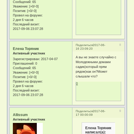
Сообщений:
65
Уважение:
[+0/-0]
Позитив:
[+0/-0]
Провел на форуме:
2 дня 6 часов
Последний визит:
2017-09-06 23:07:28
8
Поделиться
2017-06-
Елена Торяник
16 23:09:20
Активный участник
А вы не знаете случайно с
Зарегистрирован
: 2017-04-07
Молодежными домами
Приглашений:
0
садик(который прям
Сообщений:
65
рядом)как он?Может
Уважение:
[+0/-0]
слышали что?
Позитив:
[+0/-0]
Провел на форуме:
0
2 дня 6 часов
Последний визит:
2017-09-06 23:07:28
9
Поделиться
2017-06-
Allissum
17 00:00:09
Активный участник
Елена Торяник
написал(а):