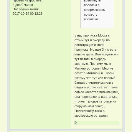
возникнуть
Провел на форуме:
4 дня 0 часов
проблем с
Последний визит:
оформлением
2017-10-14 00:12:23
по месту
прописки....
у нас прописка Москва,
стоим тут в очереди по
регистрации и моей
прописке. Но нам 3 и места
еще не дали. Вам придется и
тут встать в очередь
местную. Поэтому мы в
Митино устроили. Многие
возят в Митино и в школы,
потому что тут или полный
бардак с учителями или в
садах мест не хватает. Тоже
самое касается поликлиники,
она переполнена на столько,
что нет талонов (это все из
форума мам знаю).
Поликлинику тоже в
московскую оставили
0