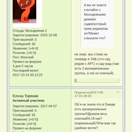
А вы не знаете
случайно с
Молодежными
домами
садик(который
прям рядом)как
Откуда:
Молодежная 2
он?Может
Зарегистрирован
: 2015-10-08
слышали что?
Приглашений:
0
Сообщений:
60
Уважение:
[+4/-0]
Позитив:
[+0/-0]
не знаю. мы стоим на
Пол:
Женский
очередь в 19ф (это сад
Провел на форуме:
рядом с АРТ) и сад-град (там
4 дня 0 часов
есть 2 муниципальные
Последний визит:
группы, а так он платный).
2017-10-14 00:12:23
0
10
Поделиться
2017-06-
Елена Торяник
17 01:38:28
Активный участник
Ой я не знала что в Гранде
Зарегистрирован
: 2017-04-07
есть муниципальные
Приглашений:
0
группы!!!Думала весь
Сообщений:
65
платный!А 19 как?
Уважение:
[+0/-0]
(нормальный)?Или вам так
Позитив:
[+0/-0]
удобнее везти?
Провел на форуме: