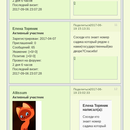
2 дня 6 часов
0
Последний визит:
2017-09-06 23:07:28
11
Поделиться
2017-06-
Елена Торяник
19 15:13:31
Активный участник
Соседи кто знает номер
Зарегистрирован
: 2017-04-07
садика который рядом с
Приглашений:
0
нами(государственный)во
Сообщений:
65
дворе?Спасибо!
Уважение:
[+0/-0]
Позитив:
[+0/-0]
0
Провел на форуме:
2 дня 6 часов
Последний визит:
2017-09-06 23:07:28
12
Поделиться
2017-06-
Allissum
19 23:02:33
Активный участник
Елена Торяник
написал(а):
Соседи кто
знает номер
садика который