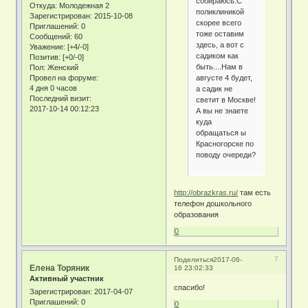
собираюсь.С
Откуда:
Молодежная 2
поликлиникой
Зарегистрирован
: 2015-10-08
скорее всего
Приглашений:
0
тоже оставим
Сообщений:
60
здесь, а вот с
Уважение:
[+4/-0]
садиком как
Позитив:
[+0/-0]
быть....Нам в
Пол:
Женский
августе 4 будет,
Провел на форуме:
4 дня 0 часов
а садик не
Последний визит:
светит в Москве!
2017-10-14 00:12:23
А вы не знаете
куда
обращаться ы
Красногорске по
поводу очереди?
http://obrazkras.ru/
там есть
телефон дошкольного
образования
0
7
Поделиться
2017-06-
Елена Торяник
16 23:02:33
Активный участник
спасибо!
Зарегистрирован
: 2017-04-07
Приглашений:
0
0