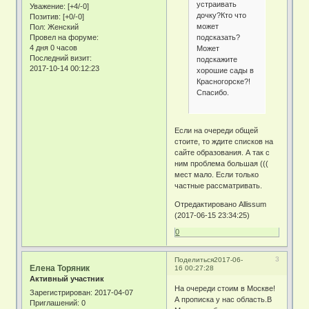
устраивать
Уважение:
[+4/-0]
дочку?Кто что
Позитив:
[+0/-0]
может
Пол:
Женский
подсказать?
Провел на форуме:
4 дня 0 часов
Может
Последний визит:
подскажите
2017-10-14 00:12:23
хорошие сады в
Красногорске?!
Спасибо.
Если на очереди общей
стоите, то ждите списков на
сайте образования. А так с
ним проблема большая (((
мест мало. Если только
частные рассматривать.
Отредактировано Allissum
(2017-06-15 23:34:25)
0
3
Поделиться
2017-06-
Елена Торяник
16 00:27:28
Активный участник
На очереди стоим в Москве!
Зарегистрирован
: 2017-04-07
А прописка у нас область.В
Приглашений:
0