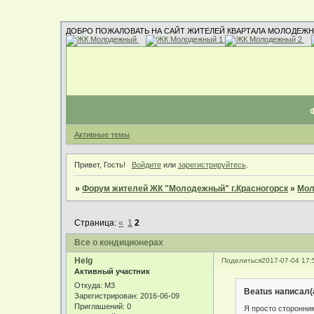
ДОБРО ПОЖАЛОВАТЬ НА САЙТ ЖИТЕЛЕЙ КВАРТАЛА МОЛОДЕЖН
Активные темы
Привет, Гость!
Войдите
или
зарегистрируйтесь
.
»
Форум жителей ЖК "Молодежный" г.Красногорск
»
Мол
Страница:
«
1
2
Все о кондиционерах
Helg
Поделиться
2017-07-04 17:
Активный участник
Откуда:
М3
Beatus написал(
Зарегистрирован
: 2016-06-09
Приглашений:
0
Я просто сторонни