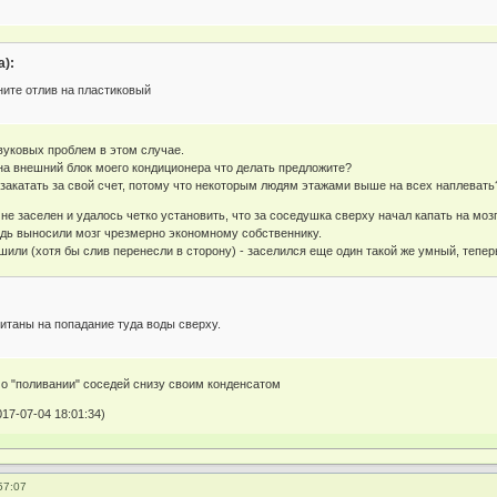
а):
ните отлив на пластиковый
вуковых проблем в этом случае.
а внешний блок моего кондиционера что делать предложите?
к закатать за свой счет, потому что некоторым людям этажами выше на всех наплевать
 не заселен и удалось четко установить, что за соседушка сверху начал капать на м
едь выносили мозг чрезмерно экономному собственнику.
или (хотя бы слив перенесли в сторону) - заселился еще один такой же умный, тепер
итаны на попадание туда воды сверху.
а о "поливании" соседей снизу своим конденсатом
17-07-04 18:01:34)
57:07