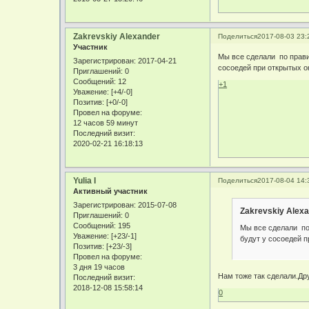
Zakrevskiy Alexander
Поделиться
2017-08-03 23:
Участник
Мы все сделали по правил
Зарегистрирован
: 2017-04-21
сосоедей при открытых ок
Приглашений:
0
Сообщений:
12
+1
Уважение:
[+4/-0]
Позитив:
[+0/-0]
Провел на форуме:
12 часов 59 минут
Последний визит:
2020-02-21 16:18:13
Yulia I
Поделиться
2017-08-04 14:
Активный участник
Зарегистрирован
: 2015-07-08
Zakrevskiy Alexa
Приглашений:
0
Сообщений:
195
Мы все сделали по 
Уважение:
[+23/-1]
будут у сосоедей п
Позитив:
[+23/-3]
Провел на форуме:
3 дня 19 часов
Нам тоже так сделали.Др
Последний визит:
2018-12-08 15:58:14
0