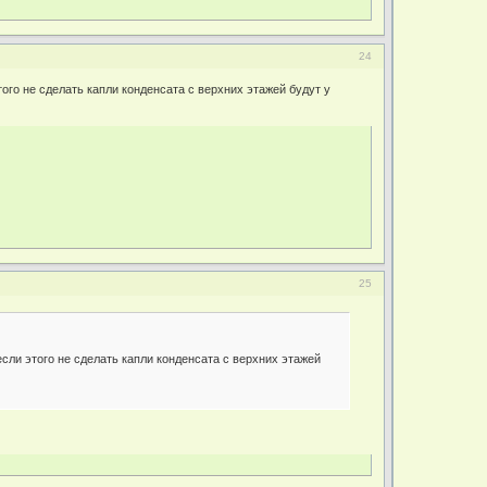
24
ого не сделать капли конденсата с верхних этажей будут у
25
сли этого не сделать капли конденсата с верхних этажей