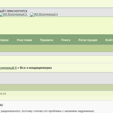
ЫЙ Г.КРАСНОГОРСК
Форум
Участники
Правила
Поиск
Регистрация
Войт
одежный 4
»
Все о кондиционерах
59:29
а):
к рационального, поэтому считаю,что проблемы с капанием надуманные,