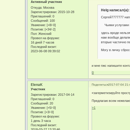
Активный участник
Откуда:
Москва
Helg написал(а):
Зарегистрирован
: 2015-10-28
Приглашений:
0
Сергей7777777 нап
Сообщений:
100
Чьими услугами п
Уважение:
[+8/-0]
Позитив:
[+34/-2]
здесь вроде нельзя
Пол:
Женский
нам вообще делали 
Провел на форуме:
вторые частично п
16 дней 7 часов
Последний визит:
Могу в личку сброс
2023-06-08 09:39:02
и мне пжс напишите конт
0
ElenaK
Поделиться
2017-07-04 21:
Участник
«загерметизируйте прост
Зарегистрирован
: 2017-04-14
Приглашений:
0
Предлагаю всем нежелающ
Сообщений:
20
Уважение:
[+5/-0]
+1
Позитив:
[+3/-0]
Провел на форуме:
1 день 3 часа
Последний визит:
2018-03-27 13:20:46