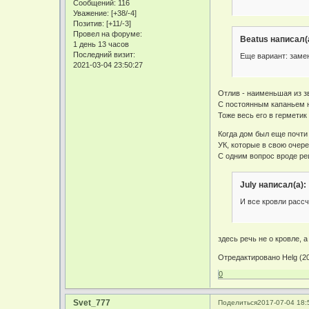
Сообщений:
116
Уважение:
[+38/-4]
Позитив:
[+11/-3]
Провел на форуме:
Beatus написал(
1 день 13 часов
Последний визит:
Еще вариант: заме
2021-03-04 23:50:27
Отлив - наименьшая из з
С постоянным капаньем н
Тоже весь его в гермети
Когда дом был еще почти
УК, которые в свою очер
С одним вопрос вроде реш
July написал(а):
И все кровли рассч
здесь речь не о кровле, 
Отредактировано Helg (20
0
Svet_777
Поделиться
2017-07-04 18: