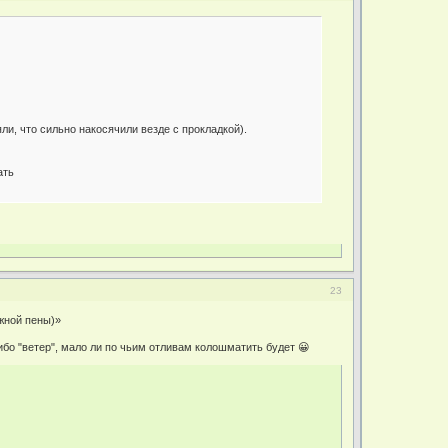
ли, что сильно накосячили везде с прокладкой).
ать
23
жной пены)»
бо "ветер", мало ли по чьим отливам колошматить будет 😀