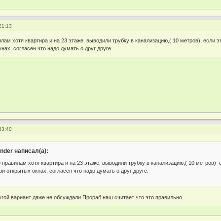
21:13
ам хотя квартира и на 23 этаже, выводили трубку в канализацию,( 10 метров) если эт
нах. согласен что надо думать о друг друге.
33:40
nder написал(а):
правилам хотя квартира и на 23 этаже, выводили трубку в канализацию,( 10 метров) е
ри открытых окнах. согласен что надо думать о друг друге.
угой вариант даже не обсуждали.Прораб наш считает что это правильно.