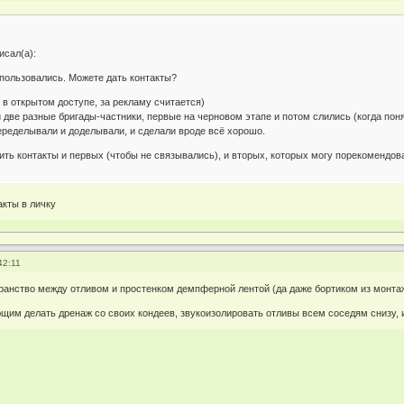
исал(а):
ользовались. Можете дать контакты?
 в открытом доступе, за рекламу считается)
две разные бригады-частники, первые на черновом этапе и потом слились (когда поня
еределывали и доделывали, и сделали вроде всё хорошо.
ить контакты и первых (чтобы не связывались), и вторых, которых могу порекомендов
акты в личку
42:11
ранство между отливом и простенком демпферной лентой (да даже бортиком из монта
им делать дренаж со своих кондеев, звукоизолировать отливы всем соседям снизу, и