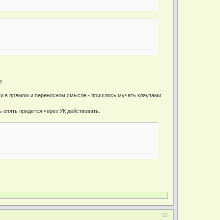
?
озги в прямом и переносном смысле - пришлось мучать кляузами
ь опять придется через УК действовать.
22