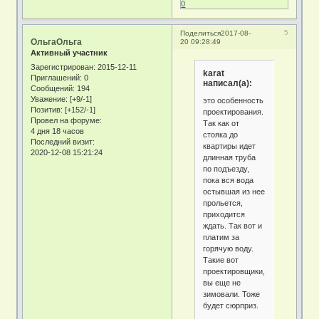
0
5
Поделиться
2017-08-
ОльгаОльга
20 09:28:49
Активный участник
Зарегистрирован
: 2015-12-11
karat
Приглашений:
0
написал(а):
Сообщений:
194
Уважение:
[+9/-1]
это особенность
Позитив:
[+152/-1]
проектирования.
Провел на форуме:
Так как от
4 дня 18 часов
стояка до
Последний визит:
квартиры идет
2020-12-08 15:21:24
длинная труба
по подъезду,
пока вся вода
остывшая из нее
прольется,
приходится
ждать. Так вот и
платим за
горячую воду.
Такие вот
проектировщики,
вы еще не
зимовали. Тоже
будет сюрприз.