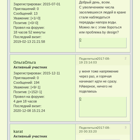
Добрый день, всем.
Зарегистрирован
: 2015-07-01
С увеличением числа
Приглашений:
0
заселившихся людей в кране
Сообщений:
13
стали наблюдаться
Уважение:
[+1/-0]
передады напора воды.
Позитив:
[+0/-0]
Можно ли с этим бороться
Провел на форуме:
18 часов 52 минуты
или проблема by design?
Последний визит:
0
2019-02-13 21:21:58
2
Поделиться
2017-08-
ОльгаОльга
19 23:14:03
Активный участник
у меня тоже напряжение
Зарегистрирован
: 2015-12-11
через раз, и горячая
Приглашений:
0
начинает идти не сразу.
Сообщений:
194
НАверное, ничего не
Уважение:
[+9/-1]
поделаешь
Позитив:
[+152/-1]
Провел на форуме:
0
4 дня 18 часов
Последний визит:
2020-12-08 15:21:24
3
Поделиться
2017-08-
karat
20 00:33:20
Активный участник