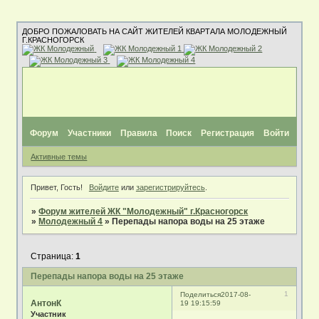
ДОБРО ПОЖАЛОВАТЬ НА САЙТ ЖИТЕЛЕЙ КВАРТАЛА МОЛОДЕЖНЫЙ
Г.КРАСНОГОРСК
Форум
Участники
Правила
Поиск
Регистрация
Войти
Активные темы
Привет, Гость!
Войдите
или
зарегистрируйтесь
.
»
Форум жителей ЖК "Молодежный" г.Красногорск
»
Молодежный 4
»
Перепады напора воды на 25 этаже
Страница:
1
Перепады напора воды на 25 этаже
1
Поделиться
2017-08-
АнтонК
19 19:15:59
Участник