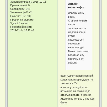
Зарегистрирован
: 2016-10-15
АнтонК
Приглашений:
0
написал(а):
Сообщений:
545
Уважение:
[+81/-2]
Добрый день,
Позитив:
[+21/-0]
всем.
Провел на форуме:
С увеличением
9 дней 0 часов
числа
Последний визит:
заселившихся
2019-11-14 15:11:40
людей в кране
стали
наблюдаться
передады
напора воды.
Можно ли с этим
бороться или
проблема by
design?
если гуляет напор горячей,
когда например в душе, то
звякните в УК
проконсультируйтесь,
возможно на этаже надо
отрегулировать. У нас на
этаже и не только у нас так
было