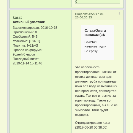
0
4
Поделиться
2017-08-
karat
20 00:35:35
Активный участник
Зарегистрирован
: 2016-10-15
ОльгаОльга
Приглашений:
0
написал(а):
Сообщений:
545
Уважение:
[+81/-2]
горячая
Позитив:
[+21/-0]
начинает идти
Провел на форуме:
не сразу.
9 дней 0 часов
Последний визит:
2019-11-14 15:11:40
это особенность
проектирования. Так как от
стояка до квартиры идет
длинная труба по подъезду,
пока вся вода остывшая из
нее прольется, приходится
ждать. Так вот и платим за
горячую воду. Такие вот
проектировщики, вы еще не
зимовали. Тоже будет
сюрприз.
Отредактировано karat
(2017-08-20 00:38:05)