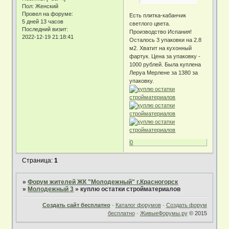
Пол:
Женский
Провел на форуме:
Есть плитка-кабанчик
5 дней 13 часов
светлого цвета.
Последний визит:
Производство Испания!
2022-12-19 21:18:41
Осталось 3 упаковки на 2.8
м2. Хватит на кухонный
фартук. Цена за упаковку -
1000 рублей. Была куплена
Леруа Мерлене за 1380 за
упаковку.
0
Страница:
1
»
Форум жителей ЖК "Молодежный" г.Красногорск
»
Молодежный 3
»
куплю остатки стройматериалов
Создать сайт бесплатно
·
Каталог форумов
·
Создать форум
бесплатно
·
ЖивыеФорумы.ру
© 2015