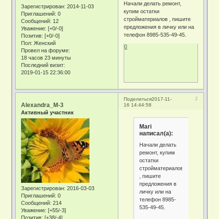
Начали делать ремонт,
Зарегистрирован
: 2014-11-03
купим остатки
Приглашений:
0
стройматериалов , пишите
Сообщений:
12
предложения в личку или на
Уважение:
[+0/-0]
телефон 8985-535-49-45.
Позитив:
[+0/-0]
Пол:
Женский
0
Провел на форуме:
18 часов 23 минуты
Последний визит:
2019-01-15 22:36:00
2
Поделиться
2017-11-
Alexandra_M-3
16 14:44:58
Активный участник
Mari
написал(а):
Начали делать
ремонт, купим
остатки
стройматериалов
, пишите
предложения в
Зарегистрирован
: 2016-03-03
личку или на
Приглашений:
0
телефон 8985-
Сообщений:
214
535-49-45.
Уважение:
[+55/-3]
Позитив:
[+38/-4]