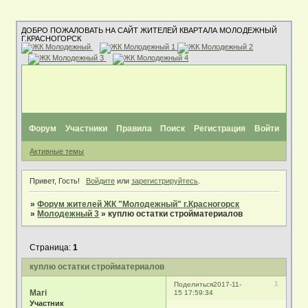
ДОБРО ПОЖАЛОВАТЬ НА САЙТ ЖИТЕЛЕЙ КВАРТАЛА МОЛОДЕЖНЫЙ
Г.КРАСНОГОРСК
Форум
Участники
Правила
Поиск
Регистрация
Войти
Активные темы
Привет, Гость!
Войдите
или
зарегистрируйтесь
.
»
Форум жителей ЖК "Молодежный" г.Красногорск
»
Молодежный 3
»
куплю остатки стройматериалов
Страница:
1
куплю остатки стройматериалов
1
Поделиться
2017-11-
Mari
15 17:59:34
Участник