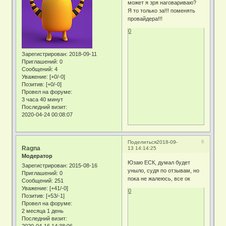
может я зря наговариваю?
Я то только за!!! поменять
провайдера!!!
0
Зарегистрирован
: 2018-09-11
Приглашений:
0
Сообщений:
4
Уважение:
[+0/-0]
Позитив:
[+0/-0]
Провел на форуме:
3 часа 40 минут
Последний визит:
2020-04-24 00:08:07
6
Поделиться
2018-09-
Ragna
13 14:14:25
Модератор
Юзаю ЕСК, думал будет
Зарегистрирован
: 2015-08-16
уныло, судя по отзывам, но
Приглашений:
0
пока не жалеюсь, все ок
Сообщений:
251
Уважение:
[+41/-0]
0
Позитив:
[+53/-1]
Провел на форуме:
2 месяца 1 день
Последний визит: