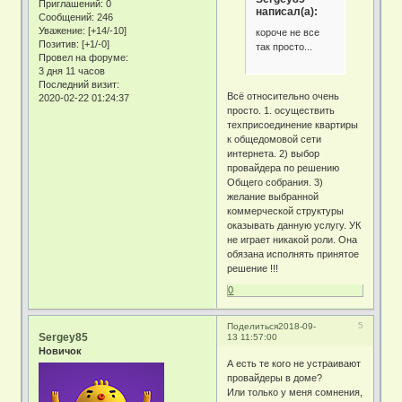
Приглашений:
0
написал(а):
Сообщений:
246
Уважение:
[+14/-10]
короче не все
Позитив:
[+1/-0]
так просто...
Провел на форуме:
3 дня 11 часов
Последний визит:
Всё относительно очень
2020-02-22 01:24:37
просто. 1. осуществить
техприсоединение квартиры
к общедомовой сети
интернета. 2) выбор
провайдера по решению
Общего собрания. 3)
желание выбранной
коммерческой структуры
оказывать данную услугу. УК
не играет никакой роли. Она
обязана исполнять принятое
решение !!!
0
5
Поделиться
2018-09-
Sergey85
13 11:57:00
Новичок
А есть те кого не устраивают
провайдеры в доме?
Или только у меня сомнения,