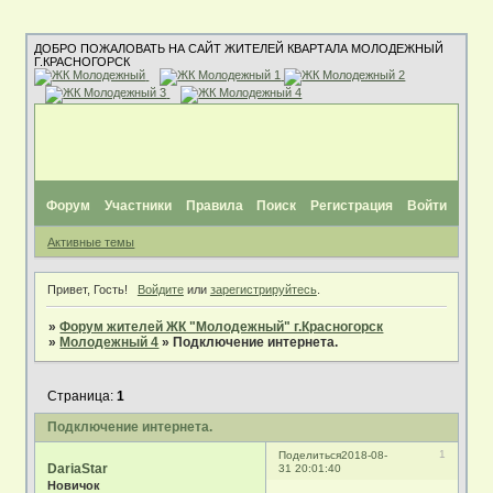
ДОБРО ПОЖАЛОВАТЬ НА САЙТ ЖИТЕЛЕЙ КВАРТАЛА МОЛОДЕЖНЫЙ
Г.КРАСНОГОРСК
Форум
Участники
Правила
Поиск
Регистрация
Войти
Активные темы
Привет, Гость!
Войдите
или
зарегистрируйтесь
.
»
Форум жителей ЖК "Молодежный" г.Красногорск
»
Молодежный 4
»
Подключение интернета.
Страница:
1
Подключение интернета.
1
Поделиться
2018-08-
DariaStar
31 20:01:40
Новичок