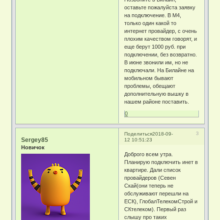
оставьте пожалуйста заявку
на подключение. В М4,
только один какой то
интернет провайдер, с очень
плохим качеством говорят, и
еще берут 1000 руб. при
подключении, без возвратно.
В июне звонили им, но не
подключали. На Билайне на
мобильном бывают
проблемы, обещают
дополнительную вышку в
нашем районе поставить.
0
3
Поделиться
2018-09-
Sergey85
12 10:51:23
Новичок
Доброго всем утра.
Планирую подключить инет в
квартире. Дали список
провайдеров (Севен
Скай(они теперь не
обслуживают перешли на
ЕСК), ГлобалТелекомСтрой и
СКтелеком). Первый раз
слышу про таких