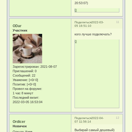
20:53:07)
0
11
Поделиться
2022-03-
ODar
05 16:51:10
Участник
кого лучше подключать?
0
Зарегистрирован
: 2021-08-07
Приглашений:
0
Сообщений:
22
Уважение:
[+0/-0]
Позитив:
[+0/-0]
Провел на форуме:
1 час 8 минут
Последний визит:
2022-03-05 16:53:04
12
Поделиться
2022-04-
Ordicer
07 11:56:14
Новичок
Выбирай самый дешевый)
Откуда:
Киев