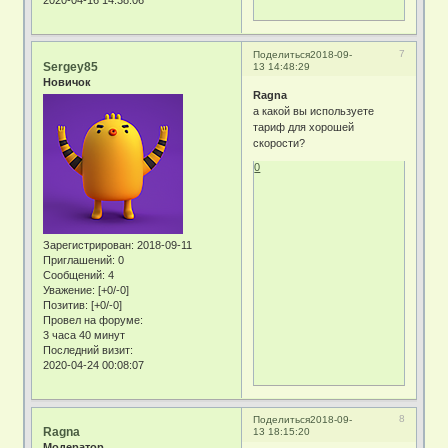
2020-04-16 14:38:06
7
Поделиться
2018-09-
Sergey85
13 14:48:29
Новичок
Ragna
а какой вы используете
тариф для хорошей
скорости?
0
Зарегистрирован
: 2018-09-11
Приглашений:
0
Сообщений:
4
Уважение:
[+0/-0]
Позитив:
[+0/-0]
Провел на форуме:
3 часа 40 минут
Последний визит:
2020-04-24 00:08:07
8
Поделиться
2018-09-
Ragna
13 18:15:20
Модератор