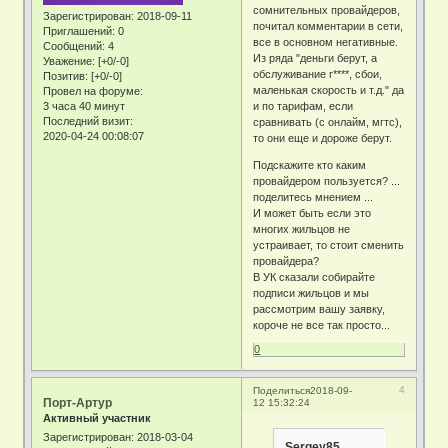
сомнительных провайдеров,
Зарегистрирован
: 2018-09-11
почитал комментарии в сети,
Приглашений:
0
все в основном негативные.
Сообщений:
4
Из ряда "деньги берут, а
Уважение:
[+0/-0]
обслуживание г****, сбои,
Позитив:
[+0/-0]
маленькая скорость и т.д." да
Провел на форуме:
3 часа 40 минут
и по тарифам, если
Последний визит:
сравнивать (с онлайм, мгтс),
2020-04-24 00:08:07
то они еще и дороже берут.
Подскажите кто каким
провайдером пользуется? ...
поделитесь мнением ...
И может быть если это
многих жильцов не
устраивает, то стоит сменить
провайдера?
В УК сказали собирайте
подписи жильцов и мы
рассмотрим вашу заявку,
короче не все так просто...
0
4
Поделиться
2018-09-
Порт-Артур
12 15:32:24
Активный участник
Зарегистрирован
: 2018-03-04
Sergey85