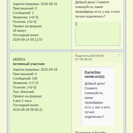
Добрый день! Скажите
Зарегистрирован
: 2018-08-31
пожалуйста, какие
Приглашений:
0
провайдеры есть у нас и кого
Сообщений:
2
лучше подключать?
Уважение:
[+0/-0]
Позитив:
[+0/-0]
0
Провел на форуме:
39 минут
Последний визит:
2018-09-14 00:12:57
2
Поделиться
2018-09-
v6301v
07 06:38:40
Активный участник
Зарегистрирован
: 2015-09-18
DariaStar
Приглашений:
0
написал(а):
Сообщений:
100
Уважение:
[+7/-2]
Добрый день!
Позитив:
[+0/-0]
Скажите
Пол:
Женский
пожалуйста,
Провел на форуме:
какие
4 дня 2 часа
провайдеры
Последний визит:
есть у нас и кого
2019-08-28 06:56:11
лучше
подключать?
Позвоните в Билайн,