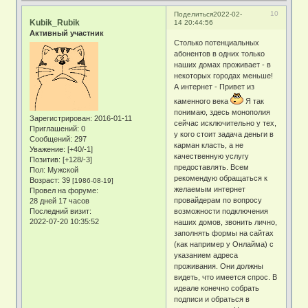
10
Поделиться
2022-02-
Kubik_Rubik
14 20:44:56
Активный участник
Столько потенциальных
абонентов в одних только
наших домах проживает - в
некоторых городах меньше!
А интернет - Привет из
каменного века
Я так
понимаю, здесь монополия
Зарегистрирован
: 2016-01-11
сейчас исключительно у тех,
Приглашений:
0
у кого стоит задача деньги в
Сообщений:
297
карман класть, а не
Уважение:
[+40/-1]
качественную услугу
Позитив:
[+128/-3]
предоставлять. Всем
Пол:
Мужской
рекомендую обращаться к
Возраст:
39
[1986-08-19]
желаемым интернет
Провел на форуме:
провайдерам по вопросу
28 дней 17 часов
Последний визит:
возможности подключения
2022-07-20 10:35:52
наших домов, звонить лично,
заполнять формы на сайтах
(как например у Онлайма) с
указанием адреса
проживания. Они должны
видеть, что имеется спрос. В
идеале конечно собрать
подписи и обраться в