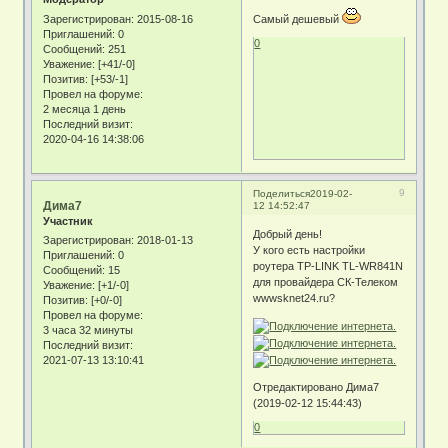
Зарегистрирован
: 2015-08-16
Самый дешевый
Приглашений:
0
0
Сообщений:
251
Уважение:
[+41/-0]
Позитив:
[+53/-1]
Провел на форуме:
2 месяца 1 день
Последний визит:
2020-04-16 14:38:06
9
Поделиться
2019-02-
Дима7
12 14:52:47
Участник
Добрый день!
Зарегистрирован
: 2018-01-13
У кого есть настройки
Приглашений:
0
роутера TP-LINK TL-WR841N
Сообщений:
15
для провайдера СК-Телеком
Уважение:
[+1/-0]
wwwsknet24.ru?
Позитив:
[+0/-0]
Провел на форуме:
3 часа 32 минуты
Последний визит:
2021-07-13 13:10:41
Отредактировано Дима7
(2019-02-12 15:44:43)
0