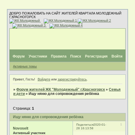
ДОБРО ПОЖАЛОВАТЬ НА САЙТ ЖИТЕЛЕЙ КВАРТАЛА МОЛОДЕЖНЫЙ
Г.КРАСНОГОРСК
Форум
Участники
Правила
Поиск
Регистрация
Войти
Активные темы
Привет, Гость!
Войдите
или
зарегистрируйтесь
.
»
Форум жителей ЖК "Молодежный" г.Красногорск
»
Семья
и дети
»
Ищу няню для сопровождения ребёнка
Страница:
1
Ищу няню для сопровождения ребёнка
1
Поделиться
2020-01-
Novoselt
28 16:13:58
Активный участник