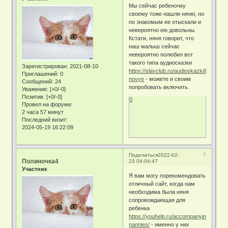
Мы сейчас ребеночку
своему тоже нашли няню, но
по знакомым ее отыскали и
невероятно ею довольны.
Кстати, няня говорит, что
наш малыш сейчас
невероятно полюбил вот
такого типа аудиосказки
Зарегистрирован
: 2021-08-10
https://slavclub.ru/audioskazki/barboski
Приглашений:
0
novye
- можете и своим
Сообщений:
24
попробовать включить.
Уважение:
[+0/-0]
Позитив:
[+0/-0]
0
Провел на форуме:
2 часа 57 минут
Последний визит:
2024-05-19 16:22:09
5
Поделиться
2022-02-
Полиночка4
23 04:04:47
Участник
Я вам могу порекомендовать
отличный сайт, когда нам
необходима была няня
сопровождающая для
ребенка
https://youhelp.ru/accompanying-
nannies/
- именно у них