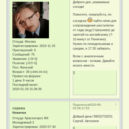
Доброго дня, уважаемые
соседи!
Помогите, пожалуйста, по-
соседски
найти няню для
сопровождения шестилетки
от сада (мцд Стрешнево) до
занятий по английскому (7-
10 минут от Пенягино).
Откуда:
Москва
Нужно по понедельникам и
Зарегистрирован
: 2015-11-25
средам, в 17.30 забирать.
Приглашений:
0
Сообщений:
75
Всем с аналогичным
Уважение:
[+3/-0]
вопросом - вэлкам. Давайте
Позитив:
[+57/-0]
искать вместе.
Пол:
Женский
Возраст:
39
[1986-09-03]
0
Провел на форуме:
1 день 9 часов
Последний визит:
2020-01-29 15:38:39
2
Поделиться
2020-08-
сережа
03 09:17:53
Новичок
Добрый день! 89032732031
Откуда:
Красногорск ЖК
Сергей. Автоняня
Молодежный 3
Зарегистрирован
: 2020-07-30
0