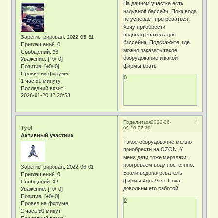
На дачном участке есть
надувной бассейн. Пока вода
не успевает прогреваться.
Хочу приобрести
водонагреватель для
Зарегистрирован
: 2022-05-31
бассейна. Подскажите, где
Приглашений:
0
можно заказать такое
Сообщений:
26
оборудование и какой
Уважение:
[+0/-0]
фирмы брать
Позитив:
[+0/-0]
Провел на форуме:
0
1 час 51 минуту
Последний визит:
2026-01-20 17:20:53
2
Поделиться
2022-06-
Tyol
06 20:52:39
Активный участник
Такое оборудование можно
приобрести на OZON. У
меня дети тоже мерзляки,
прогреваем воду постоянно.
Зарегистрирован
: 2022-06-01
Брали водонагреватель
Приглашений:
0
фирмы AquaViva. Пока
Сообщений:
32
довольны его работой
Уважение:
[+0/-0]
Позитив:
[+0/-0]
0
Провел на форуме:
2 часа 50 минут