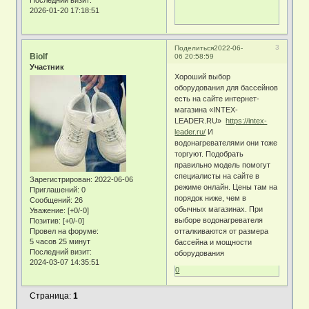
Последний визит:
2026-01-20 17:18:51
3
Поделиться
2022-06-
Biolf
06 20:58:59
Участник
Хороший выбор
оборудования для бассейнов
есть на сайте интернет-
магазина «INTEX-
LEADER.RU»
https://intex-
leader.ru/
И
водонагревателями они тоже
торгуют. Подобрать
правильно модель помогут
специалисты на сайте в
Зарегистрирован
: 2022-06-06
режиме онлайн. Цены там на
Приглашений:
0
порядок ниже, чем в
Сообщений:
26
обычных магазинах. При
Уважение:
[+0/-0]
выборе водонагревателя
Позитив:
[+0/-0]
отталкиваются от размера
Провел на форуме:
5 часов 25 минут
бассейна и мощности
Последний визит:
оборудования
2024-03-07 14:35:51
0
Страница:
1