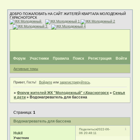
ДОБРО ПОЖАЛОВАТЬ НА САЙТ ЖИТЕЛЕЙ КВАРТАЛА МОЛОДЕЖНЫЙ
Г.КРАСНОГОРСК
Форум
Участники
Правила
Поиск
Регистрация
Войти
Активные темы
Привет, Гость!
Войдите
или
зарегистрируйтесь
.
»
Форум жителей ЖК "Молодежный" г.Красногорск
»
Семья
и дети
»
Водонагреватель для бассена
Страница:
1
Водонагреватель для бассена
1
Поделиться
2022-06-
Hukil
06 20:48:11
Участник