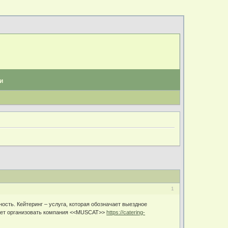
и
1
ость. Кейтеринг – услуга, которая обозначает выездное
может организовать компания <<MUSCAT>>
https://catering-