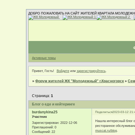
ДОБРО ПОЖАЛОВАТЬ НА САЙТ ЖИТЕЛЕЙ КВАРТАЛА МОЛОДЕЖН
Активные темы
Привет, Гость!
Войдите
или
зарегистрируйтесь
.
»
Форум жителей ЖК "Молодежный" г.Красногорск
»
Сем
Страница:
1
Блог о еде и кейтеринге
burdanykina25
Поделиться
2023-03-12 21:
Участник
Нашла интересный блог о 
Зарегистрирован
: 2022-12-06
ресторанное обслуживани
Приглашений:
0
muscat.ru/blog
.
Сообщений:
22