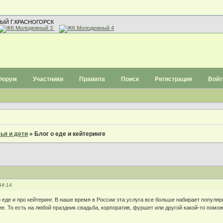
ЫЙ Г.КРАСНОГОРСК
Форум
Участники
Правила
Поиск
Регистрация
Войт
ья и дети
»
Блог о еде и кейтеринге
44:14
еде и про кейтеринг. В наше время в России эта услуга все больше набирает популярн
е. То есть на любой праздник свадьба, корпоратив, фуршет или другой какой-то по