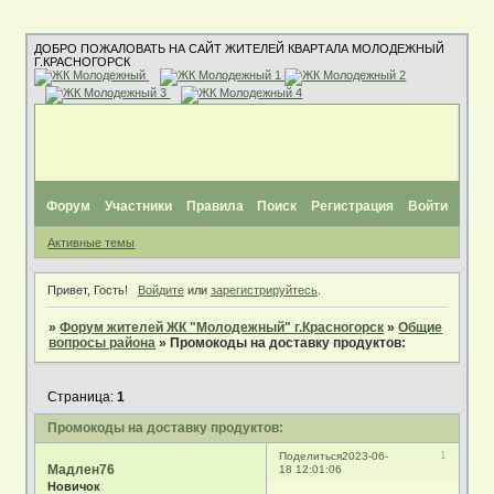
ДОБРО ПОЖАЛОВАТЬ НА САЙТ ЖИТЕЛЕЙ КВАРТАЛА МОЛОДЕЖНЫЙ
Г.КРАСНОГОРСК
Форум
Участники
Правила
Поиск
Регистрация
Войти
Активные темы
Привет, Гость!
Войдите
или
зарегистрируйтесь
.
»
Форум жителей ЖК "Молодежный" г.Красногорск
»
Общие
вопросы района
»
Промокоды на доставку продуктов:
Страница:
1
Промокоды на доставку продуктов:
1
Поделиться
2023-06-
Мадлен76
18 12:01:06
Новичок