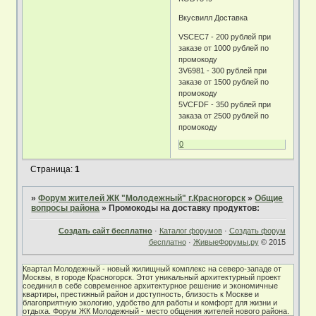
Вкусвилл Доставка
VSCEC7 - 200 рублей при
заказе от 1000 рублей по
промокоду
3V6981 - 300 рублей при
заказе от 1500 рублей по
промокоду
5VCFDF - 350 рублей при
заказа от 2500 рублей по
промокоду
0
Страница:
1
»
Форум жителей ЖК "Молодежный" г.Красногорск
»
Общие
вопросы района
»
Промокоды на доставку продуктов:
Создать сайт бесплатно
·
Каталог форумов
·
Создать форум
бесплатно
·
ЖивыеФорумы.ру
© 2015
Квартал Молодежный - новый жилищный комплекс на северо-западе от
Москвы, в городе Красногорск. Этот уникальный архитектурный проект
соединил в себе современное архитектурное решение и экономичные
квартиры, престижный район и доступность, близость к Москве и
благоприятную экологию, удобство для работы и комфорт для жизни и
отдыха. Форум ЖК Молодежный - место общения жителей нового района.