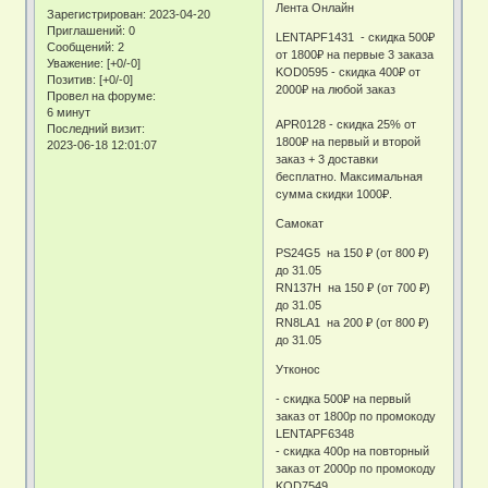
Лента Онлайн
Зарегистрирован
: 2023-04-20
Приглашений:
0
LENTAPF1431 - скидка 500₽
Сообщений:
2
от 1800₽ на первые 3 заказа
Уважение:
[+0/-0]
KOD0595 - скидка 400₽ от
Позитив:
[+0/-0]
2000₽ на любой заказ
Провел на форуме:
6 минут
APR0128 - скидка 25% от
Последний визит:
1800₽ на первый и второй
2023-06-18 12:01:07
заказ + 3 доставки
бесплатно. Максимальная
сумма скидки 1000₽.
Самокат
PS24G5 на 150 ₽ (от 800 ₽)
до 31.05
RN137H на 150 ₽ (от 700 ₽)
до 31.05
RN8LA1 на 200 ₽ (от 800 ₽)
до 31.05
Утконос
- скидка 500₽ на первый
заказ от 1800р по промокоду
LENTAPF6348
- скидка 400р на повторный
заказ от 2000р по промокоду
KOD7549