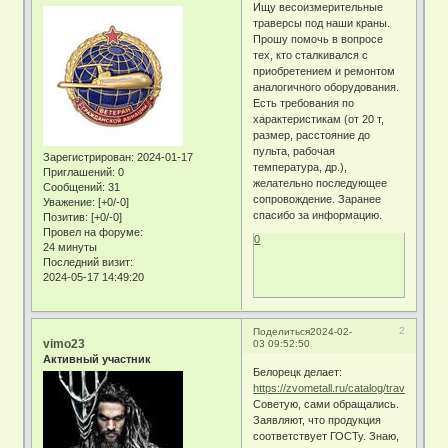
Ищу весоизмерительные
траверсы под наши краны.
Прошу помочь в вопросе
тех, кто сталкивался с
приобретением и ремонтом
аналогичного оборудования.
Есть требования по
характеристикам (от 20 т,
размер, расстояние до
пульта, рабочая
Зарегистрирован
: 2024-01-17
температура, др.),
Приглашений:
0
желательно последующее
Сообщений:
31
сопровождение. Заранее
Уважение:
[+0/-0]
спасибо за информацию.
Позитив:
[+0/-0]
Провел на форуме:
0
24 минуты
Последний визит:
2024-05-17 14:49:20
2
Поделиться
2024-02-
vimo23
03 09:52:50
Активный участник
Белорецк делает:
https://zvometall.ru/catalog/traversy
Советую, сами обращались.
Заявляют, что продукция
соответствует ГОСТу. Знаю,