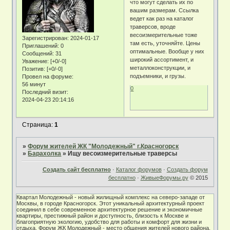
что могут сделать их по
вашим размерам. Ссылка
ведет как раз на каталог
траверсов, вроде
весоизмерительные тоже
Зарегистрирован
: 2024-01-17
там есть, уточняйте. Цены
Приглашений:
0
оптимальные. Вообще у них
Сообщений:
31
широкий ассортимент, и
Уважение:
[+0/-0]
металлоконструкции, и
Позитив:
[+0/-0]
подъемники, и грузы.
Провел на форуме:
56 минут
0
Последний визит:
2024-04-23 20:14:16
Страница:
1
»
Форум жителей ЖК "Молодежный" г.Красногорск
»
Барахолка
»
Ищу весоизмерительные траверсы
Создать сайт бесплатно
·
Каталог форумов
·
Создать форум
бесплатно
·
ЖивыеФорумы.ру
© 2015
Квартал Молодежный - новый жилищный комплекс на северо-западе от
Москвы, в городе Красногорск. Этот уникальный архитектурный проект
соединил в себе современное архитектурное решение и экономичные
квартиры, престижный район и доступность, близость к Москве и
благоприятную экологию, удобство для работы и комфорт для жизни и
отдыха. Форум ЖК Молодежный - место общения жителей нового района.