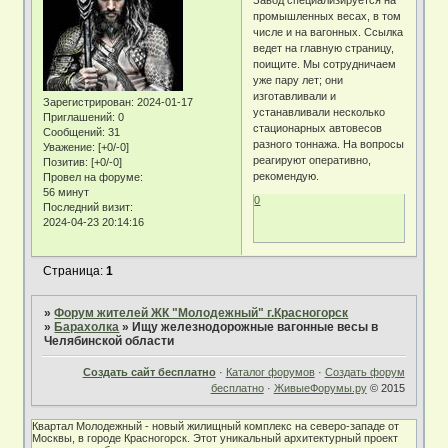
Завод специализируется на
промышленных весах, в том
числе и на вагонных. Ссылка
ведет на главную страницу,
поищите. Мы сотрудничаем
уже пару лет; они
изготавливали и
Зарегистрирован
: 2024-01-17
устанавливали несколько
Приглашений:
0
стационарных автовесов
Сообщений:
31
разного тоннажа. На вопросы
Уважение:
[+0/-0]
реагируют оперативно,
Позитив:
[+0/-0]
рекомендую.
Провел на форуме:
56 минут
0
Последний визит:
2024-04-23 20:14:16
Страница:
1
»
Форум жителей ЖК "Молодежный" г.Красногорск
»
Барахолка
»
Ищу железнодорожные вагонные весы в
Челябинской области
Создать сайт бесплатно
·
Каталог форумов
·
Создать форум
бесплатно
·
ЖивыеФорумы.ру
© 2015
Квартал Молодежный - новый жилищный комплекс на северо-западе от
Москвы, в городе Красногорск. Этот уникальный архитектурный проект