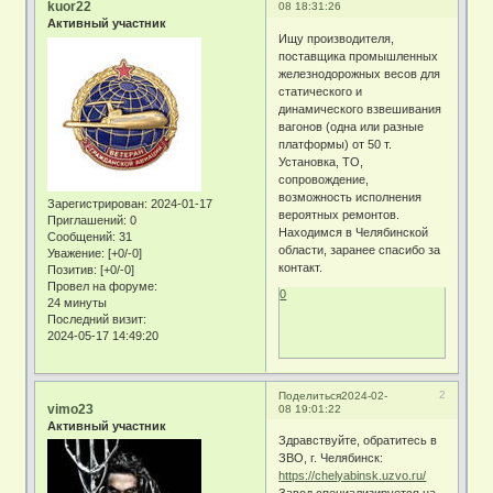
kuor22
08 18:31:26
Активный участник
Ищу производителя,
поставщика промышленных
железнодорожных весов для
статического и
динамического взвешивания
вагонов (одна или разные
платформы) от 50 т.
Установка, ТО,
сопровождение,
возможность исполнения
Зарегистрирован
: 2024-01-17
вероятных ремонтов.
Приглашений:
0
Находимся в Челябинской
Сообщений:
31
области, заранее спасибо за
Уважение:
[+0/-0]
контакт.
Позитив:
[+0/-0]
Провел на форуме:
0
24 минуты
Последний визит:
2024-05-17 14:49:20
2
Поделиться
2024-02-
vimo23
08 19:01:22
Активный участник
Здравствуйте, обратитесь в
ЗВО, г. Челябинск:
https://chelyabinsk.uzvo.ru/