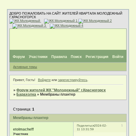
ДОБРО ПОЖАЛОВАТЬ НА САЙТ ЖИТЕЛЕЙ КВАРТАЛА МОЛОДЕЖНЫЙ
Г.КРАСНОГОРСК
Форум
Участники
Правила
Поиск
Регистрация
Войти
Активные темы
Привет, Гость!
Войдите
или
зарегистрируйтесь
.
»
Форум жителей ЖК "Молодежный" г.Красногорск
»
Барахолка
»
Мембраны плантер
Страница:
1
Мембраны плантер
1
Поделиться
2024-02-
etolmacheff
11 13:31:59
Участник