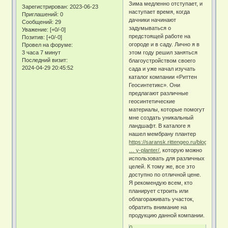
Зима медленно отступает, и
Зарегистрирован
: 2023-06-23
наступает время, когда
Приглашений:
0
дачники начинают
Сообщений:
29
задумываться о
Уважение:
[+0/-0]
предстоящей работе на
Позитив:
[+0/-0]
огороде и в саду. Лично я в
Провел на форуме:
3 часа 7 минут
этом году решил заняться
Последний визит:
благоустройством своего
2024-04-29 20:45:52
сада и уже начал изучать
каталог компании «Риттен
Геосинтетикс». Они
предлагают различные
геосинтетические
материалы, которые помогут
мне создать уникальный
ландшафт. В каталоге я
нашел мембрану плантер
https://saransk.rittengeo.ru/blog/produ
… y-planter/
, которую можно
использовать для различных
целей. К тому же, все это
доступно по отличной цене.
Я рекомендую всем, кто
планирует строить или
облагораживать участок,
обратить внимание на
продукцию данной компании.
0