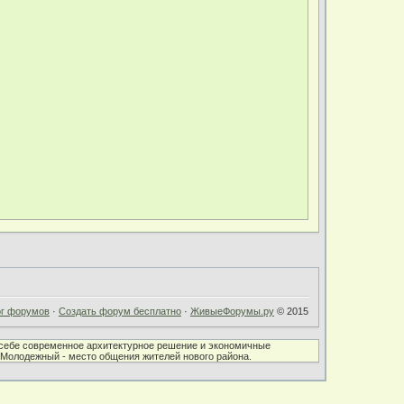
ог форумов
·
Создать форум бесплатно
·
ЖивыеФорумы.ру
© 2015
в себе современное архитектурное решение и экономичные
К Молодежный - место общения жителей нового района.