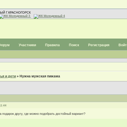
ЫЙ Г.КРАСНОГОРСК
Форум
Участники
Правила
Поиск
Регистрация
Войт
ья и дети
»
Нужна мужская пижама
11:44
 подарок другу, где можно подобрать достойный вариант?