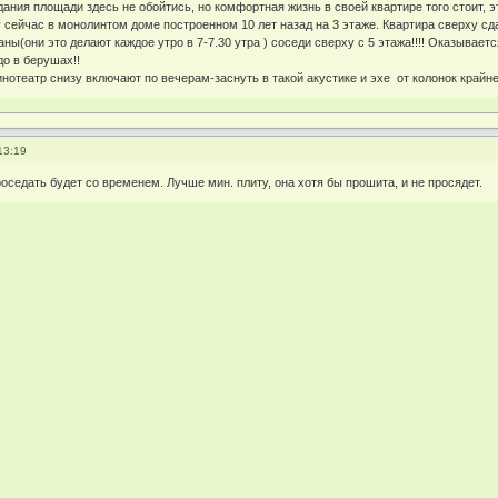
дания площади здесь не обойтись, но комфортная жизнь в своей квартире того стоит, э
ейчас в монолинтом доме построенном 10 лет назад на 3 этаже. Квартира сверху сда
ны(они это делают каждое утро в 7-7.30 утра ) соседи сверху с 5 этажа!!!! Оказывае
до в берушах!!
отеатр снизу включают по вечерам-заснуть в такой акустике и эхе от колонок крайне
13:19
проседать будет со временем. Лучше мин. плиту, она хотя бы прошита, и не просядет.