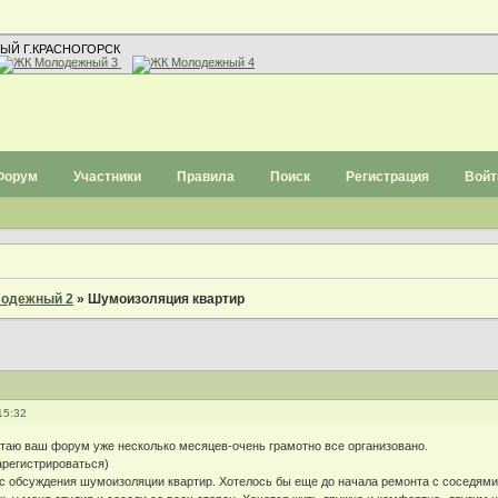
ЫЙ Г.КРАСНОГОРСК
Форум
Участники
Правила
Поиск
Регистрация
Войт
одежный 2
»
Шумоизоляция квартир
15:32
итаю ваш форум уже несколько месяцев-очень грамотно все организовано.
арегистрироваться)
с обсуждения шумоизоляции квартир. Хотелось бы еще до начала ремонта с соседями 