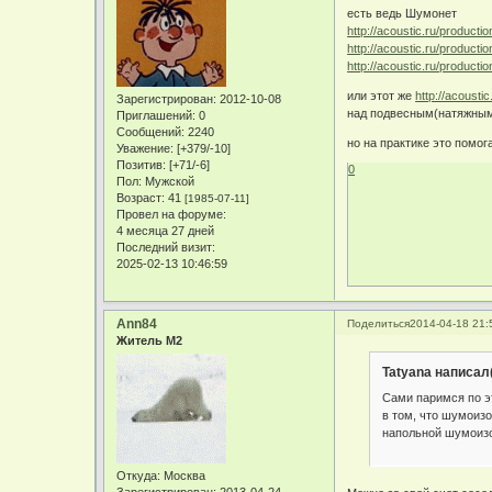
есть ведь Шумонет
http://acoustic.ru/product
http://acoustic.ru/producti
http://acoustic.ru/producti
или этот же
http://acoustic
Зарегистрирован
: 2012-10-08
над подвесным(натяжным
Приглашений:
0
Сообщений:
2240
но на практике это помог
Уважение:
[+379/-10]
Позитив:
[+71/-6]
0
Пол:
Мужской
Возраст:
41
[1985-07-11]
Провел на форуме:
4 месяца 27 дней
Последний визит:
2025-02-13 10:46:59
Ann84
Поделиться
2014-04-18 21:
Житель М2
Tatyana написал(
Сами паримся по э
в том, что шумоизо
напольной шумоизол
Откуда:
Москва