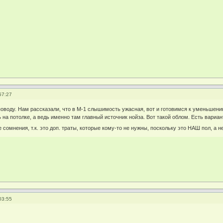
57:27
оводу. Нам рассказали, что в М-1 слышимость ужасная, вот и готовимся к уменьшению
на потолке, а ведь именно там главный источник нойза. Вот такой облом. Есть вариа
сомнения, т.к. это доп. траты, которые кому-то не нужны, поскольку это НАШ пол, а н
03:55