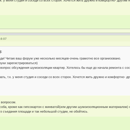
к. у меня студия и соседи со всех сторон. Хочется жить дружно и комфортно- другим 
16:07
):
еди! Читаю ваш форум уже несколько месяцев-очень грамотно все организовано.
руки зарегистрироваться)
 вопрос обсуждения шумоизоляции квартир. Хотелось бы еще до начала ремонта с сос
ть, т.к. у меня студия и соседи со всех сторон. Хочется жить дружно и комфортно- д
 вопросом.
соба, кроме как гипсокартон с минватой(или другим шумоизоляционным материалом) 
з съедания площади и так небольшой студии, не обойтись.