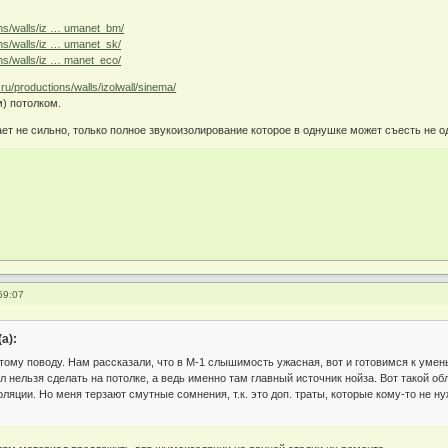
ions/walls/iz … umanet_bm/
ons/walls/iz … umanet_sk/
ons/walls/iz … manet_eco/
.ru/productions/walls/izolwall/sinema/
) потолком.
ает не сильно, только полное звукоизолирование которое в однушке может съесть не о
59:07
а):
тому поводу. Нам рассказали, что в М-1 слышимость ужасная, вот и готовимся к уме
л нельзя сделать на потолке, а ведь именно там главный источник нойза. Вот такой об
яции. Но меня терзают смутные сомнения, т.к. это доп. траты, которые кому-то не нуж