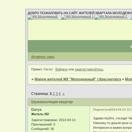
ДОБРО ПОЖАЛОВАТЬ НА САЙТ ЖИТЕЛЕЙ КВАРТАЛА МОЛОДЕЖН
Активные темы
Привет, Гость!
Войдите
или
зарегистрируйтесь
.
»
Форум жителей ЖК "Молодежный" г.Красногорск
»
Мол
Страница:
1
2
3
4
»
Шумоизоляция квартир
Darya
Поделиться
2014-04-14 10:
Житель М2
Здравствуйте, соседи! Ч
Зарегистрирован
: 2014-04-14
Наконец-то дошли руки з
Приглашений:
0
Интересен и важен вопро
Сообщений:
36