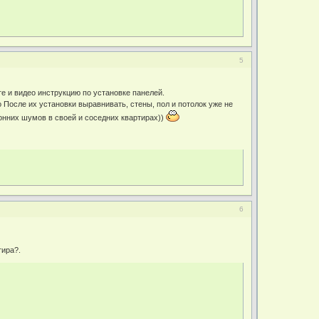
5
е и видео инструкцию по установке панелей.
о После их установки выравнивать, стены, пол и потолок уже не
ронних шумов в своей и соседних квартирах))
6
тира?.