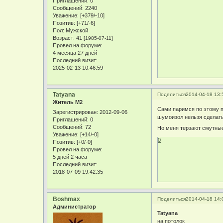
Приглашений:
0
Сообщений:
2240
Уважение:
[+379/-10]
Позитив:
[+71/-6]
Пол:
Мужской
Возраст:
41
[1985-07-11]
Провел на форуме:
4 месяца 27 дней
Последний визит:
2025-02-13 10:46:59
Tatyana
Поделиться
2014-04-18 13:
Житель М2
Сами паримся по этому п
Зарегистрирован
: 2012-09-06
шумоизол нельзя сделать 
Приглашений:
0
Сообщений:
72
Но меня терзают смутные 
Уважение:
[+14/-0]
0
Позитив:
[+0/-0]
Провел на форуме:
5 дней 2 часа
Последний визит:
2018-07-09 19:42:35
Boshmax
Поделиться
2014-04-18 14:
Администратор
Tatyana
на потолок