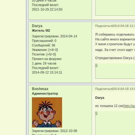
20 дней 5 часов
Последний визит:
2021-10-29 22:14:50
Darya
Поделиться
2014-04-18 12:
Житель М2
Я собираюсь отделывать
Зарегистрирован
: 2014-04-14
На сайте много варианто
Приглашений:
0
У меня строители будут у
Сообщений:
36
Уважение:
[+4/-0]
надо. За счет этого идет
Позитив:
[+5/-0]
Отредактировано Darya (2
Провел на форуме:
1 день 19 часов
0
Последний визит:
2014-09-12 15:14:11
Boshmax
Поделиться
2014-04-18 13:
Администратор
Darya
их толшина 12 см(
http://a
0
Зарегистрирован
: 2012-10-08