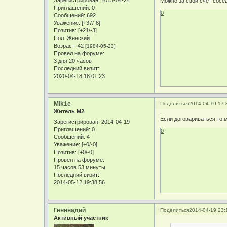
Зарегистрирован
: 2013-04-24
Можно за свой счет сосе
Приглашений:
0
0
Сообщений:
692
Уважение:
[+37/-8]
Позитив:
[+21/-3]
Пол:
Женский
Возраст:
42
[1984-05-23]
Провел на форуме:
3 дня 20 часов
Последний визит:
2020-04-18 18:01:23
Mik1e
Поделиться
2014-04-19 17:
Житель М2
Если договариваться то 
Зарегистрирован
: 2014-04-19
Приглашений:
0
0
Сообщений:
4
Уважение:
[+0/-0]
Позитив:
[+0/-0]
Провел на форуме:
15 часов 53 минуты
Последний визит:
2014-05-12 19:38:56
Генннадий
Поделиться
2014-04-19 23:
Активный участник