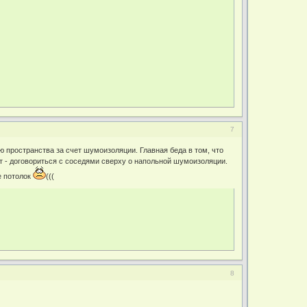
7
 пространства за счет шумоизоляции. Главная беда в том, что
нт - договориться с соседями сверху о напольной шумоизоляции.
е потолок
(((
8