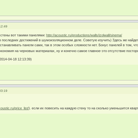
12:49
 стены вот такими панелями:
http://acoustic.ru/productions/walls/izolwall/sinema/
в последних достижений в шумоизоляционном деле. Советую изучить) Здесь же найдет
станавливать панели сами, так в этом особых сложности нет. Бонус панелей в том, чт
 экономия на черновых материалах, ну и конечно самое главное-это отсутствие посто
014-04-18 12:13:39)
03:19
coustic.ru/price_list/
). если их повесить на каждую стену то на сколько уменьшится квар