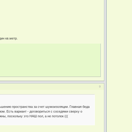
дин кв.метр.
9
ньшению пространства за счет шумоизоляции. Главная беда
лом. Есть вариант - договориться с соседями сверху о
ны, поскольку это НАШ пол, а не потолок (((