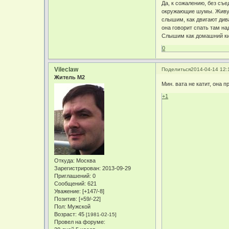
Да, к сожалению, без съе
окружающие шумы. Живу с
слышим, как двигают дива
она говорит спать там на
Слышим как домашний кин
0
Vileclaw
Поделиться
2014-04-14 12:
Житель М2
Мин. вата не катит, она 
+1
Откуда:
Москва
Зарегистрирован
: 2013-09-29
Приглашений:
0
Сообщений:
621
Уважение:
[+147/-8]
Позитив:
[+59/-22]
Пол:
Мужской
Возраст:
45
[1981-02-15]
Провел на форуме: