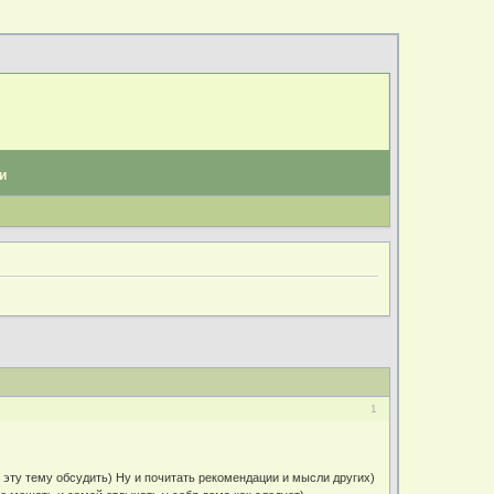
и
1
эту тему обсудить) Ну и почитать рекомендации и мысли других)