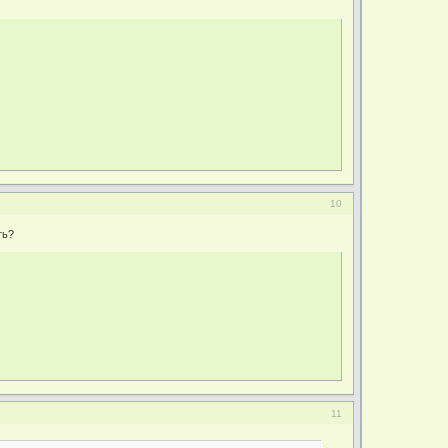
10
ть?
11