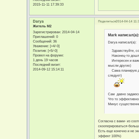
2015-11-11 17:39:33
Darya
Поделиться
2014-04-14 11:
Житель М2
Зарегистрирован
: 2014-04-14
Mark написал(а)
Приглашений:
0
Сообщений:
36
Darya написал(а):
Уважение:
[+4/-0]
Здравствуйте, сос
Позитив:
[+5/-0]
Провел на форуме:
Наконец-то дошли
1 день 19 часов
Интересен и важен
Последний визит:
мысли других)
2014-09-12 15:14:11
Сама планирую дела
следует)
Сам давно задаюсь
Что то эффективно
Минус существенны
Согласна с вами- из соот
скооперироваться-больш
Есть еще конечно и не э
эффект 100%)