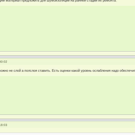
дям материал предложить для шумоизоляции на ранней стадии их ремонта.
30:02
можно не слой а полслоя ставить. Есть оценки какой уровнь ослабления надо обеспечи
18:03