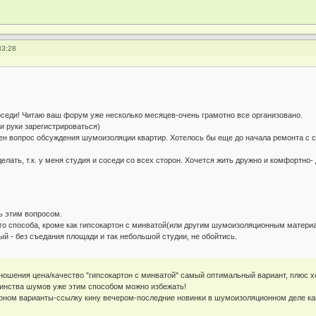
33:28
:
еди! Читаю ваш форум уже несколько месяцев-очень грамотно все организовано.
 руки зарегистрироваться)
 вопрос обсуждения шумоизоляции квартир. Хотелось бы еще до начала ремонта с со
ть, т.к. у меня студия и соседи со всех сторон. Хочется жить дружно и комфортно-
 этим вопросом.
го способа, кроме как гипсокартон с минватой(или другим шумоизоляционным матери
й - без съедания площади и так небольшой студии, не обойтись.
ношения цена/качество "гипсокартон с минватой" самый оптимальный вариант, плюс хо
инства шумов уже этим способом можно избежать!
коном варианты-ссылку кину вечером-последние новинки в шумоизоляционном деле как 