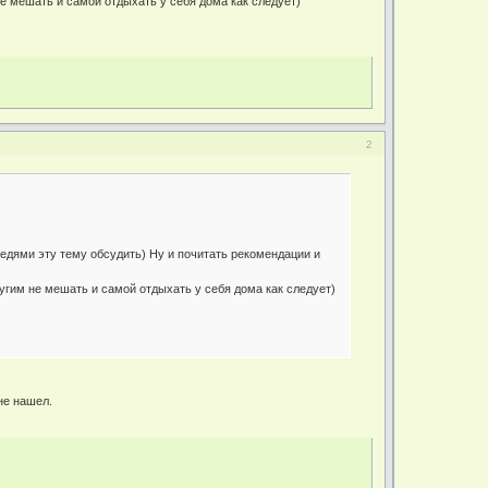
не мешать и самой отдыхать у себя дома как следует)
2
едями эту тему обсудить) Ну и почитать рекомендации и
ругим не мешать и самой отдыхать у себя дома как следует)
не нашел.