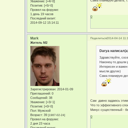
Сама планирую делать, т.
Уважение:
[+4/-0]
Позитив:
[+5/-0]
Провел на форуме:
1 день 19 часов
0
Последний визит:
2014-09-12 15:14:11
Mark
Поделиться
2014-04-14 11:
Житель М2
Darya написал(а
Здравствуйте, сос
Наконец-то дошли 
Интересен и важен
мысли других)
Сама планирую дела
Зарегистрирован
: 2014-01-09
Приглашений:
0
Сообщений:
38
Сам давно задаюсь этим
Уважение:
[+3/-1]
Что то эффективного спо
Позитив:
[+0/-0]
Минус существенный - бе
Пол:
Мужской
Возраст:
39
[1987-02-24]
0
Провел на форуме:
2 дня 23 часа
Последний визит: