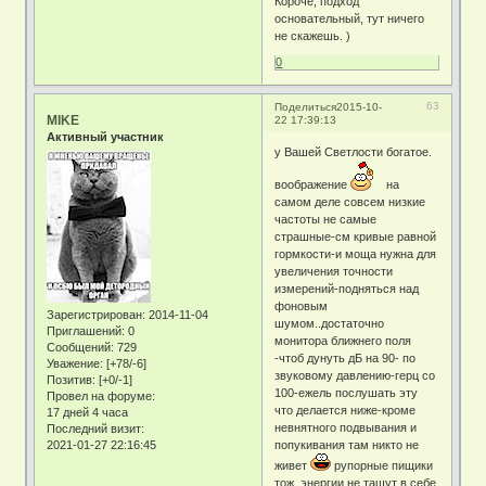
Короче, подход
основательный, тут ничего
не скажешь. )
0
63
Поделиться
2015-10-
MIKE
22 17:39:13
Активный участник
у Вашей Светлости богатое.
воображение
на
самом деле совсем низкие
частоты не самые
страшные-см кривые равной
гормкости-и моща нужна для
увеличения точности
измерений-подняться над
фоновым
Зарегистрирован
: 2014-11-04
шумом..достаточно
Приглашений:
0
монитора ближнего поля
Сообщений:
729
-чтоб дунуть дБ на 90- по
Уважение:
[+78/-6]
звуковому давлению-герц со
Позитив:
[+0/-1]
100-ежель послушать эту
Провел на форуме:
что делается ниже-кроме
17 дней 4 часа
невнятного подвывания и
Последний визит:
2021-01-27 22:16:45
попукивания там никто не
живет
рупорные пищики
тож энергии не тащут в себе