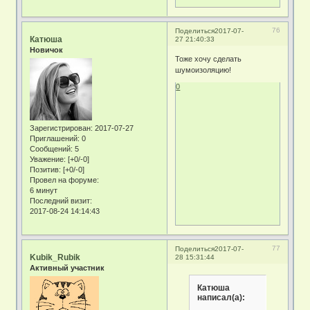
76
Поделиться
2017-07-
Катюша
27 21:40:33
Новичок
Тоже хочу сделать
шумоизоляцию!
0
Зарегистрирован
: 2017-07-27
Приглашений:
0
Сообщений:
5
Уважение:
[+0/-0]
Позитив:
[+0/-0]
Провел на форуме:
6 минут
Последний визит:
2017-08-24 14:14:43
77
Поделиться
2017-07-
Kubik_Rubik
28 15:31:44
Активный участник
Катюша
написал(а):