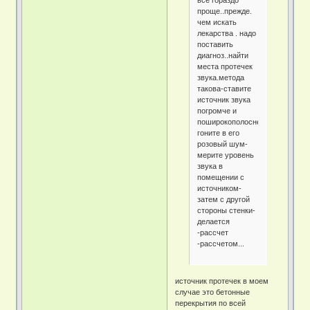
проще..прежде.
чем искать
лекарства . надо
поставить
диагноз..найти
места протечек
звука.метода
такова-ставите
источник звука
погромче и
поширокополосней-
гоните в его
розовый шум-
мерите уровень
звука в
помещении с
источником-
затем с другой
стороны стенки-
делается
-рассчет
-рассчетом...
источник протечек в моем
случае это бетонные
перекрытия по всей