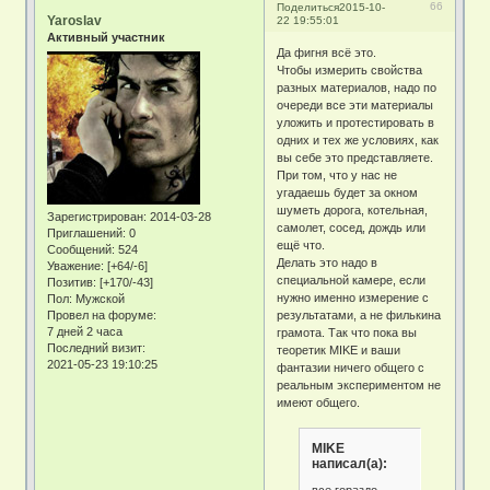
66
Поделиться
2015-10-
Yaroslav
22 19:55:01
Активный участник
Да фигня всё это.
Чтобы измерить свойства
разных материалов, надо по
очереди все эти материалы
уложить и протестировать в
одних и тех же условиях, как
вы себе это представляете.
При том, что у нас не
угадаешь будет за окном
шуметь дорога, котельная,
Зарегистрирован
: 2014-03-28
самолет, сосед, дождь или
Приглашений:
0
ещё что.
Сообщений:
524
Делать это надо в
Уважение:
[+64/-6]
специальной камере, если
Позитив:
[+170/-43]
нужно именно измерение с
Пол:
Мужской
Провел на форуме:
результатами, а не филькина
7 дней 2 часа
грамота. Так что пока вы
Последний визит:
теоретик MIKE и ваши
2021-05-23 19:10:25
фантазии ничего общего с
реальным экспериментом не
имеют общего.
MIKE
написал(а):
все гораздо