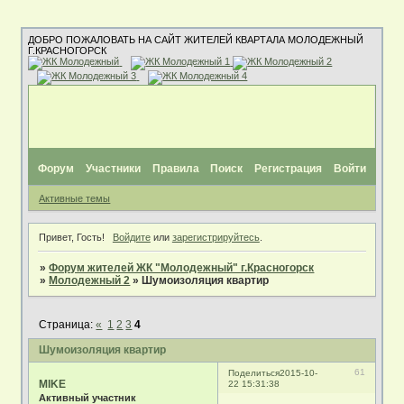
ДОБРО ПОЖАЛОВАТЬ НА САЙТ ЖИТЕЛЕЙ КВАРТАЛА МОЛОДЕЖНЫЙ
Г.КРАСНОГОРСК
Форум
Участники
Правила
Поиск
Регистрация
Войти
Активные темы
Привет, Гость!
Войдите
или
зарегистрируйтесь
.
»
Форум жителей ЖК "Молодежный" г.Красногорск
»
Молодежный 2
»
Шумоизоляция квартир
Страница:
«
1
2
3
4
Шумоизоляция квартир
61
Поделиться
2015-10-
MIKE
22 15:31:38
Активный участник