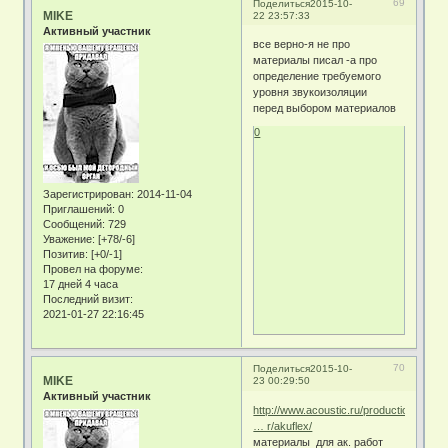
69
Поделиться
2015-10-
MIKE
22 23:57:33
Активный участник
все верно-я не про
материалы писал -а про
определение требуемого
уровня звукоизоляции
перед выбором материалов
0
Зарегистрирован
: 2014-11-04
Приглашений:
0
Сообщений:
729
Уважение:
[+78/-6]
Позитив:
[+0/-1]
Провел на форуме:
17 дней 4 часа
Последний визит:
2021-01-27 22:16:45
70
Поделиться
2015-10-
MIKE
23 00:29:50
Активный участник
http://www.acoustic.ru/productions/wall
… r/akuflex/
материалы для ак. работ