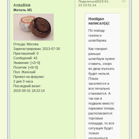
42
Поделиться
2015-01-
AnitaBlok
23 23:51:14
Житель М1
Hooligan
написал(а):
По поводу
газона и
шлагбаума.
Откуда:
Москва
Как говорил
Зарегистрирован
: 2013-07-30
Приглашений:
0
раньше
Сообщений:
43
шлагбаум нужно
Уважение:
[+2/-0]
ставить, скоро
Позитив:
[+0/-0]
во двор въехать
Пол:
Женский
будет нельзя.
Провел на форуме:
Плаза
2 дня 3 часа
заселяется и
Последний визит:
все печально
2015-05-01 18:22:14
становится. А
так как в
подвале вместо
парковки теперь
располагаются
торговые
площади, то вся
ситуация будет
только
ухудшаться.