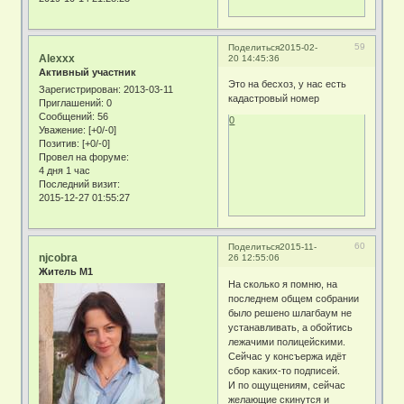
59
Поделиться
2015-02-
Alexxx
20 14:45:36
Активный участник
Это на бесхоз, у нас есть
Зарегистрирован
: 2013-03-11
кадастровый номер
Приглашений:
0
Сообщений:
56
0
Уважение:
[+0/-0]
Позитив:
[+0/-0]
Провел на форуме:
4 дня 1 час
Последний визит:
2015-12-27 01:55:27
60
Поделиться
2015-11-
njcobra
26 12:55:06
Житель М1
На сколько я помню, на
последнем общем собрании
было решено шлагбаум не
устанавливать, а обойтись
лежачими полицейскими.
Сейчас у консъержа идёт
сбор каких-то подписей.
И по ощущениям, сейчас
желающие скинутся и