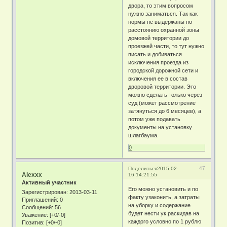
двора, то этим вопросом
нужно заниматься. Так как
нормы не выдержаны по
расстоянию охранной зоны
домовой территории до
проезжей части, то тут нужно
писать и добиваться
исключения проезда из
городской дорожной сети и
включения ее в состав
дворовой территории. Это
можно сделать только через
суд (может рассмотрение
затянуться до 6 месяцев), а
потом уже подавать
документы на установку
шлагбаума.
0
47
Поделиться
2015-02-
Alexxx
16 14:21:55
Активный участник
Его можно установить и по
Зарегистрирован
: 2013-03-11
факту узаконить, а затраты
Приглашений:
0
на уборку и содержание
Сообщений:
56
будет нести ук раскидав на
Уважение:
[+0/-0]
каждого условно по 1 рублю
Позитив:
[+0/-0]