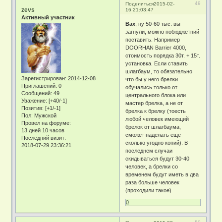
49
Поделиться
2015-02-
zevs
16 21:03:47
Активный участник
Bax
, ну 50-60 тыс. вы
загнули, можно побюджетний
поставить. Например
DOORHAN Barrier 4000,
стоимость порядка 30т. + 15т.
установка. Если ставить
шлагбаум, то обязательно
Зарегистрирован
: 2014-12-08
что бы у него брелки
Приглашений:
0
обучались только от
Сообщений:
49
центрального блока или
Уважение:
[+40/-1]
мастер брелка, а не от
Позитив:
[+1/-1]
брелка к брелку (тоесть
Пол:
Мужской
любой человек имеющий
Провел на форуме:
брелок от шлагбаума,
13 дней 10 часов
сможет наделать еще
Последний визит:
сколько угодно копий). В
2018-07-29 23:36:21
последнем случаи
скидываться будут 30-40
человек, а брелки со
временем будут иметь в два
раза больше человек
(проходили такое)
0