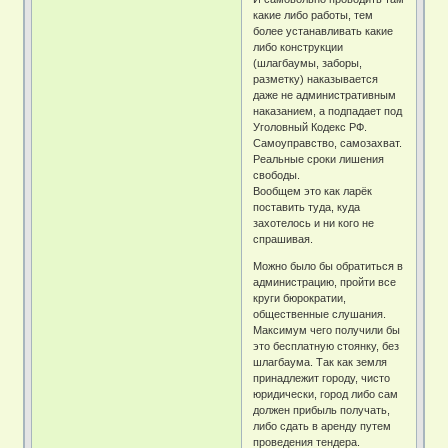
какие либо работы, тем
более устанавливать какие
либо конструкции
(шлагбаумы, заборы,
разметку) наказывается
даже не административным
наказанием, а подпадает под
Уголовный Кодекс РФ.
Самоуправство, самозахват.
Реальные сроки лишения
свободы.
Вообщем это как ларёк
поставить туда, куда
захотелось и ни кого не
спрашивая.
Можно было бы обратиться в
администрацию, пройти все
круги бюрократии,
общественные слушания.
Максимум чего получили бы
это бесплатную стоянку, без
шлагбаума. Так как земля
принадлежит городу, чисто
юридически, город либо сам
должен прибыль получать,
либо сдать в аренду путем
проведения тендера.