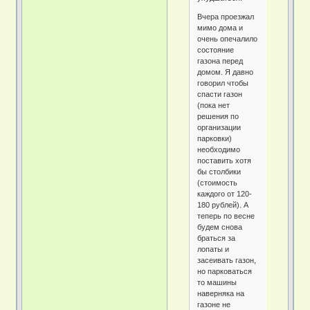
Вчера проезжал
мимо дома и
очень опечалило
состояние
газона перед
домом. Я давно
говорил чтобы
спасти газон
(пока нет
решения по
организации
парковки)
необходимо
поставить хотя
бы столбики
(стоимость
каждого от 120-
180 рублей). А
теперь по весне
будем снова
браться за
лопаты и
засеивать газон,
но парковаться
то машины
наверняка на
газоне не