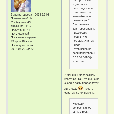
изучена, есть
опыт по данной
теме, может и
Зарегистрирован
: 2014-12-08
возьмётесь за
Приглашений:
0
реализацию?
Сообщений:
49
А остальные
Уважение:
[+40/-1]
заинтересованные
Позитив:
[+1/-1]
лица окажут
Пол:
Мужской
посильную
Провел на форуме:
помощь. Я в том
13 дней 10 часов
числе.
Последний визит:
Готов взять на
2018-07-29 23:36:21
себя переговоры
с УК по-поводу
монтажа.
У меня в 4 молодежном
квартира. Так что я еще не
скоро с вами пососедству
жить буду
Просто
советом хотел помочь.
Хороший
вопрос, как же
быть с теми,