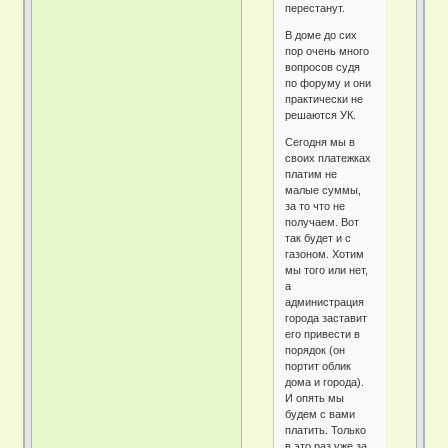
перестанут.
В доме до сих
пор очень много
вопросов судя
по форуму и они
практически не
решаются УК.
Сегодня мы в
своих платежках
платим не
малые суммы,
за то что не
получаем. Вот
так будет и с
газоном. Хотим
мы того или нет,
а
администрация
города заставит
его привести в
порядок (он
портит облик
дома и города).
И опять мы
будем с вами
платить. Только
в это раз уже за