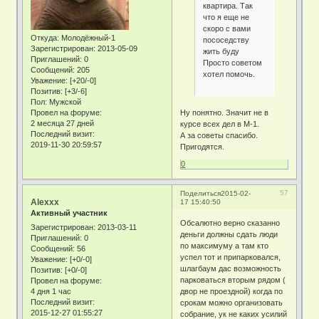
квартира. Так
что я еще не
скоро с вами
Откуда:
Молодёжный-1
пососедству
Зарегистрирован
: 2013-05-09
жить буду
Приглашений:
0
Просто советом
Сообщений:
205
хотел помочь.
Уважение:
[+20/-0]
Позитив:
[+3/-6]
Пол:
Мужской
Провел на форуме:
Ну понятно. Значит не в
2 месяца 27 дней
курсе всех дел в М-1.
Последний визит:
А за советы спасибо.
2019-11-30 20:59:57
Пригодятся.
0
57
Поделиться
2015-02-
Alexxx
17 15:40:50
Активный участник
Обсалютно верно сказанно
Зарегистрирован
: 2013-03-11
деньги должны сдать люди
Приглашений:
0
по максимуму а там кто
Сообщений:
56
успел тот и припарковался,
Уважение:
[+0/-0]
шлагбаум дас возможность
Позитив:
[+0/-0]
парковаться вторым рядом (
Провел на форуме:
4 дня 1 час
двор не проездной) когда по
Последний визит:
срокам можно организовать
2015-12-27 01:55:27
собрание, ук не каких усилий