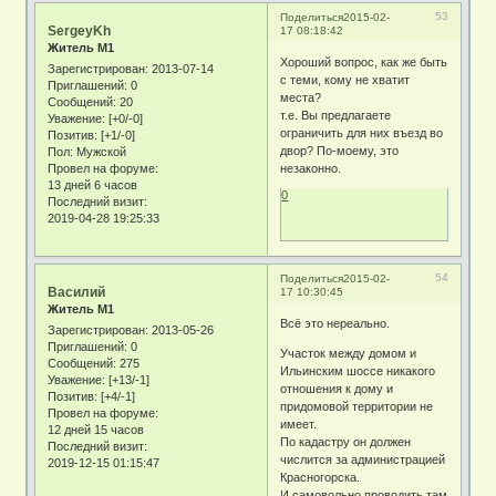
53
Поделиться
2015-02-
SergeyKh
17 08:18:42
Житель М1
Хороший вопрос, как же быть
Зарегистрирован
: 2013-07-14
с теми, кому не хватит
Приглашений:
0
места?
Сообщений:
20
т.е. Вы предлагаете
Уважение:
[+0/-0]
ограничить для них въезд во
Позитив:
[+1/-0]
двор? По-моему, это
Пол:
Мужской
Провел на форуме:
незаконно.
13 дней 6 часов
0
Последний визит:
2019-04-28 19:25:33
54
Поделиться
2015-02-
Василий
17 10:30:45
Житель М1
Всё это нереально.
Зарегистрирован
: 2013-05-26
Приглашений:
0
Участок между домом и
Сообщений:
275
Ильинским шоссе никакого
Уважение:
[+13/-1]
отношения к дому и
Позитив:
[+4/-1]
придомовой территории не
Провел на форуме:
имеет.
12 дней 15 часов
По кадастру он должен
Последний визит:
числится за администрацией
2019-12-15 01:15:47
Красногорска.
И самовольно проводить там