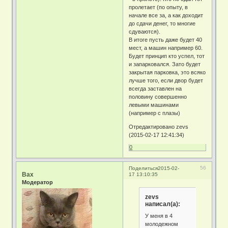
пролетает (по опыту, в
начале все за, а как доходит
до сдачи денег, то многие
сдуваются).
В итоге пусть даже будет 40
мест, а машин например 60.
Будет принцип кто успел, тот
и запарковался. Зато будет
закрытая парковка, это всяко
лучше того, если двор будет
всегда заставлен на
половину совершенно
левыми машинами
(например с плазы)
Отредактировано zevs
(2015-02-17 12:41:34)
0
56
Поделиться
2015-02-
Bax
17 13:10:35
Модератор
zevs
написал(а):
У меня в 4
молодежном