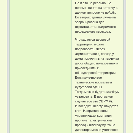
Но и это не реально. Во
первых, ни кто на встречу в
данном вопросе не пойдёт.
Во вторых данная лужайка
забронирована для
строительства надземного
пешеходного перехода.
Что касается дворовой
территории, можно
попробовать, через
администрацию, проезд у
дома исключить из перченая
дорог общего пользования и
присоединить к
общедворовой территории.
Если конечно все
технические нормативы
будут соблюдены.
Тогда можно будет шлагбаум
установить. В противном
случае всё это УК РФ #).
И посадить всегда найдётся
кого. Например, если
управляющая компания
протянет электрический
провод к шлагбауму, то на
директора можно уголовное