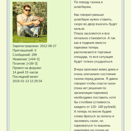
По поводу газона и
шлагбаума.
Как говорил раньше
шлагбаум нужно ставить,
скоро во двор въехать будет
нельзя.
Плаза заселяется и все
печально становится. А так
как в подвале вместо
Зарегистрирован
: 2012-08-27
парковки теперь
Приглашений:
0
располагаются торговые
Сообщений:
289
площади, то вся ситуация
Уважение:
[+64/-2]
будет только ухудшаться.
Позитив:
[+28/-3]
Провел на форуме:
Вчера проезжал мимо дома и
14 дней 15 часов
очень опечалило состояние
Последний визит:
газона перед домом. Я давно
2016-01-13 12:29:34
говорил чтобы спасти газон
(пока нет решения по
организации парковки)
необходимо поставить хотя
бы столбики (стоимость
каждого от 120- 180 рублей).
А теперь по весне будем
снова браться за лопаты и
засеивать газон, но
парковаться то машины
наверняка на газоне не