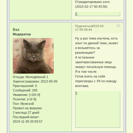
Отредактировано zevs
(2015-02-17 00:43:56)
0
52
Поделиться
2015-02-
Bax
17 00:49:44
Модератор
Ну а раз тема изучена, есть
опыт по данной теме, может
и возьмётесь за
реализацию?
А остальные
заинтересованные лица
окажут посильную помощь.
Я в том числе.
Готов взять на себя
Откуда:
Молодёжный-1
переговоры с УК по-поводу
Зарегистрирован
: 2013-05-09
Приглашений:
0
монтажа.
Сообщений:
205
0
Уважение:
[+20/-0]
Позитив:
[+3/-6]
Пол:
Мужской
Провел на форуме:
2 месяца 27 дней
Последний визит:
2019-11-30 20:59:57