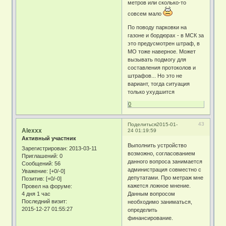
метров или сколько-то
совсем мало
По поводу парковки на
газоне и бордюрах - в МСК за
это предусмотрен штраф, в
МО тоже наверное. Может
вызывать подмогу для
составления протоколов и
штрафов... Но это не
вариант, тогда ситуация
только ухудшится
0
43
Поделиться
2015-01-
Alexxx
24 01:19:59
Активный участник
Выполнить устройство
Зарегистрирован
: 2013-03-11
возможно, согласованием
Приглашений:
0
данного вопроса занимается
Сообщений:
56
администрация совместно с
Уважение:
[+0/-0]
депутатами. Про метраж мне
Позитив:
[+0/-0]
кажется ложное мнение.
Провел на форуме:
4 дня 1 час
Данным вопросом
Последний визит:
необходимо заниматься,
2015-12-27 01:55:27
определить
финансирование.