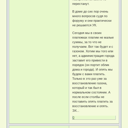
перестанут.
В доме до сих пор очень
много вопросов судя по
форуму и они практически
не решаются УК.
Сегодня мы в своих
платежках платим не малые
суммы, за то что не
получаем. Вот так будет и с
газоном. Хотим мы того или
нет, а администрация города
заставит его привести в
порядок (он портит облик
дома и города). И опять мы
будем с вами платить.
Только в это раз уже за
восстановление газона,
который и так был в
нормальном состоянии. А
после если столбы не
поставить опять платить за
восстановление и опять.
ЭХ...
0