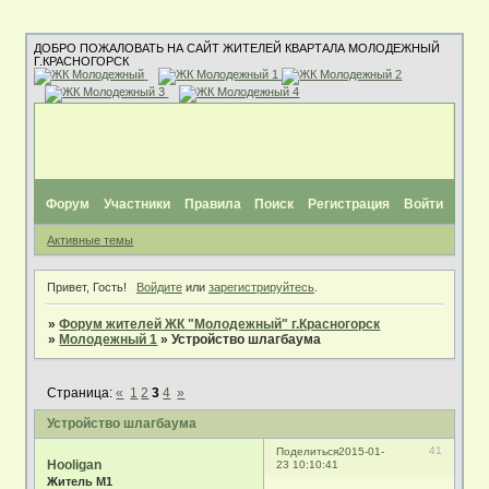
ДОБРО ПОЖАЛОВАТЬ НА САЙТ ЖИТЕЛЕЙ КВАРТАЛА МОЛОДЕЖНЫЙ
Г.КРАСНОГОРСК
Форум
Участники
Правила
Поиск
Регистрация
Войти
Активные темы
Привет, Гость!
Войдите
или
зарегистрируйтесь
.
»
Форум жителей ЖК "Молодежный" г.Красногорск
»
Молодежный 1
»
Устройство шлагбаума
Страница:
«
1
2
3
4
»
Устройство шлагбаума
41
Поделиться
2015-01-
Hooligan
23 10:10:41
Житель М1