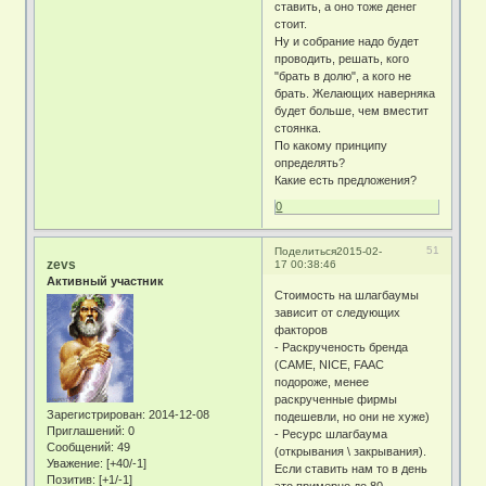
ставить, а оно тоже денег
стоит.
Ну и собрание надо будет
проводить, решать, кого
"брать в долю", а кого не
брать. Желающих наверняка
будет больше, чем вместит
стоянка.
По какому принципу
определять?
Какие есть предложения?
0
51
Поделиться
2015-02-
zevs
17 00:38:46
Активный участник
Стоимость на шлагбаумы
зависит от следующих
факторов
- Раскрученость бренда
(CAME, NICE, FAAC
подороже, менее
раскрученные фирмы
Зарегистрирован
: 2014-12-08
подешевли, но они не хуже)
Приглашений:
0
- Ресурс шлагбаума
Сообщений:
49
(открывания \ закрывания).
Уважение:
[+40/-1]
Если ставить нам то в день
Позитив:
[+1/-1]