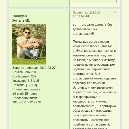
46
Поделиться
2015-02-
Hooligan
16 11:56:43
Житель М1
вот что можно сделать без
дополнительных
согласований!
Перед домом со стороны
ильинского шоссе (там где
сейчас парковка на газоне) в
марте-апреле мы получим
не газон, а месиво. Поэтому
предлагаю организовать там
Зарегистрирован
: 2012-08-27
нормальное парковочное
Приглашений:
0
пространство. Без
Сообщений:
289
согласований можно сделать
Уважение:
[+64/-2]
парковку при помощи
Позитив:
[+28/-3]
бетонных ячеек (возможен
Провел на форуме:
вариант пластик, но он очень
14 дней 15 часов
быстро приходит в
Последний визит:
негодность, хотя нужно
2016-01-13 12:29:34
промониторить). Территорию
облагородить и огородить.
Там впринципе можно
поставить шлагбаум без
проблем и согласований,
единственное вопрос в