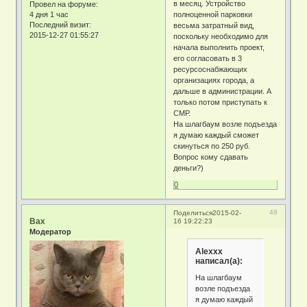
в месяц. Устройство
Провел на форуме:
4 дня 1 час
полноценной парковки
Последний визит:
весьма затратный вид,
2015-12-27 01:55:27
поскольку необходимо для
начала выполнить проект,
его согласовать в 3
ресурсоснабжающих
организациях города, а
дальше в администрации. А
только потом приступать к
СМР.
На шлагбаум возле подъезда
я думаю каждый сможет
скинуться по 250 руб.
Вопрос кому сдавать
деньги?)
0
48
Поделиться
2015-02-
Bax
16 19:22:23
Модератор
Alexxx
написал(а):
На шлагбаум
возле подъезда
я думаю каждый