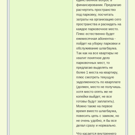
финансировании. Предлагаю
расчертить пространство
под парковку, посчитать
затраты на организацию сего
пространства и раскидать на
каждое парковочное место.
Плюс естественно будет
ежемесячная абонентка -
пойдет на уборку парковки и
обслуживание шлагбаума.
Так как на все квартиры не
хватит понятное дело
парковочных мест, то
предлагаю выделять не
более 1 места на квартиру,
плюс смотреть текущую
задолженность по кварплате
(должен, место не получишь.
хотя место опять же не
копейки выйдет, не все
готовы будут заплатить).
Можно также на первое
время вместо шлагбаума,
повесить цепь с замком, но
не очень удобно, я бы все
делал сразу и нормально.
Что касается внутреннего