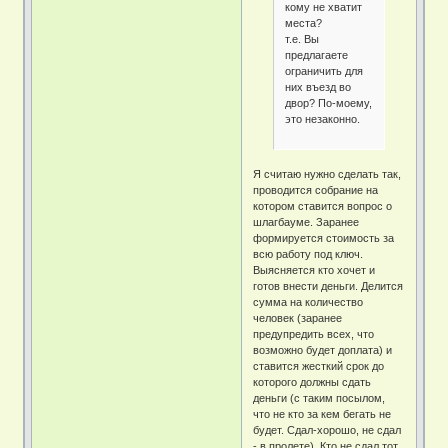
кому не хватит
места?
т.е. Вы
предлагаете
ограничить для
них въезд во
двор? По-моему,
это незаконно.
Я считаю нужно сделать так,
проводится собрание на
котором ставится вопрос о
шлагбауме. Заранее
формируется стоимость за
всю работу под ключ.
Выясняется кто хочет и
готов внести деньги. Делится
сумма на количество
человек (заранее
предупредить всех, что
возможно будет доплата) и
ставится жесткий срок до
которого должны сдать
деньги (с таким посылом,
что не кто за кем бегать не
будет. Сдал-хорошо, не сдал
- в пролете). Кто не сдал тот