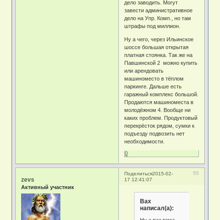
дело заводить. Могут
завести административное
дело на Упр. Комп., но там
штрафы под миллион.
Ну а чего, через Ильинское
шоссе большая открытая
платная стоянка. Так же на
Павшинской 2 можно купить
или арендовать
машиноместо в тёплом
паркинге. Дальше есть
гаражный комплекс большой.
Продаются машиноместа в
молодёжном 4. Вообще ни
каких проблем. Продуктовый
перекрёсток рядом, сумки к
подъезду подвозить нет
необходимости.
0
55
Поделиться
2015-02-
zevs
17 12:41:07
Активный участник
Bax
написал(а):
Ну а раз тема