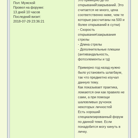
это примерно до 80
Пол:
Мужской
открываний\закрываний. Это
Провел на форуме:
считается не много, цена
13 дней 10 часов
соответственно ниже, чем те
Последний визит:
которые рассчитаны на 500 и
2018-07-29 23:36:21
более открываний в сутки)
- Скорость
открывания\закрывания
стрелы
- Длина стрелы
- Дополнительные плюшки
(антивандальность,
фотоэлементы и тд)
Примерно год назад нужно
было установить шлагбаум,
так что предметно изучал
данную тему.
Как показывает практика,
ломаются они как правило не
сами, а при помощи
шаловливых ручонок
некоторых личностей
Есть хороший
специализированный форум
по данной теме. Если
понадобится могу кинуть в
личку.