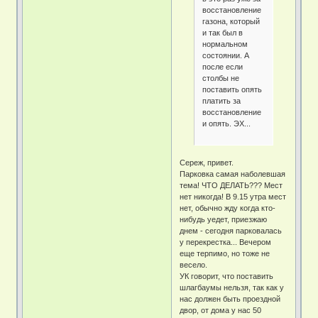
восстановление
газона, который
и так был в
нормальном
состоянии. А
после если
столбы не
поставить опять
платить за
восстановление
и опять. ЭХ...
Сереж, привет.
Парковка самая наболевшая
тема! ЧТО ДЕЛАТЬ??? Мест
нет никогда! В 9.15 утра мест
нет, обычно жду когда кто-
нибудь уедет, приезжаю
днем - сегодня парковалась
у перекрестка... Вечером
еще терпимо, но тоже не
весело.
УК говорит, что поставить
шлагбаумы нельзя, так как у
нас должен быть проездной
двор, от дома у нас 50