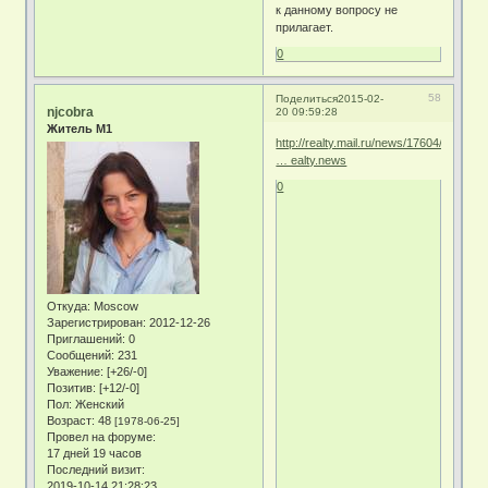
к данному вопросу не
прилагает.
0
58
Поделиться
2015-02-
njcobra
20 09:59:28
Житель М1
http://realty.mail.ru/news/17604/u_graz
… ealty.news
0
Откуда:
Moscow
Зарегистрирован
: 2012-12-26
Приглашений:
0
Сообщений:
231
Уважение:
[+26/-0]
Позитив:
[+12/-0]
Пол:
Женский
Возраст:
48
[1978-06-25]
Провел на форуме:
17 дней 19 часов
Последний визит:
2019-10-14 21:28:23