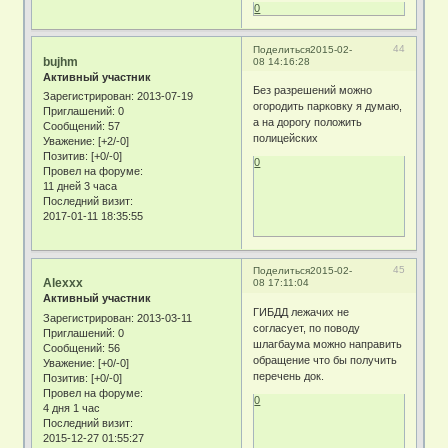
0
44
Поделиться
2015-02-
bujhm
08 14:16:28
Активный участник
Без разрешений можно
Зарегистрирован
: 2013-07-19
огородить парковку я думаю,
Приглашений:
0
а на дорогу положить
Сообщений:
57
полицейских
Уважение:
[+2/-0]
Позитив:
[+0/-0]
0
Провел на форуме:
11 дней 3 часа
Последний визит:
2017-01-11 18:35:55
45
Поделиться
2015-02-
Alexxx
08 17:11:04
Активный участник
ГИБДД лежачих не
Зарегистрирован
: 2013-03-11
согласует, по поводу
Приглашений:
0
шлагбаума можно направить
Сообщений:
56
обращение что бы получить
Уважение:
[+0/-0]
перечень док.
Позитив:
[+0/-0]
Провел на форуме:
0
4 дня 1 час
Последний визит:
2015-12-27 01:55:27