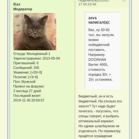
50
Поделиться
2015-02-
Bax
17 00:23:49
Модератор
zevs
написал(а):
Bax, ну 50-60
тыс. вы загнули,
можно
побюджетний
поставить.
Откуда:
Молодёжный-1
Например
Зарегистрирован
: 2013-05-09
DOORHAN
Приглашений:
0
Barrier 4000,
Сообщений:
205
стоимость
Уважение:
[+20/-0]
порядка 30т. +
Позитив:
[+3/-6]
15т. установка.
Пол:
Мужской
Провел на форуме:
2 месяца 27 дней
Последний визит:
Бюджетный, он и есть
2019-11-30 20:59:57
бюджетный. На сколько его
хватит? Тут надо будет
почитать - погуглить, что
спецы говорят, и выбрать
оптимальный вариант.
Но одним шлагбаумом не
отделаться. По периметру
придётся ограждение