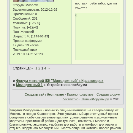
поставят себе забор где им
Откуда:
Moscow
хочется.
Зарегистрирован
: 2012-12-26
Приглашений:
0
0
Сообщений:
231
Уважение:
[+26/-0]
Позитив:
[+12/-0]
Пол:
Женский
Возраст:
48
[1978-06-25]
Провел на форуме:
17 дней 19 часов
Последний визит:
2019-10-14 21:28:23
Страница:
«
1
2
3
4
»
»
Форум жителей ЖК "Молодежный" г.Красногорск
»
Молодежный 1
»
Устройство шлагбаума
Создать сайт бесплатно
·
Каталог форумов
·
Создать форум
бесплатно
·
ЖивыеФорумы.ру
© 2015
Квартал Молодежный - новый жилищный комплекс на северо-западе от
Москвы, в городе Красногорск. Этот уникальный архитектурный проект
соединил в себе современное архитектурное решение и экономичные
квартиры, престижный район и доступность, близость к Москве и
благоприятную экологию, удобство для работы и комфорт для жизни и
отдыха. Форум ЖК Молодежный - место общения жителей нового района.