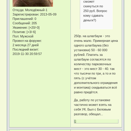
сможет
скинуться по
Откуда:
Молодёжный-1
250 руб. Вопрос
Зарегистрирован
: 2013-05-09
кому сдавать
Приглашений:
0
деньги?)
Сообщений:
205
Уважение:
[+20/-0]
Позитив:
[+3/-6]
250р. на шлагбаум - это
Пол:
Мужской
Провел на форуме:
очень мало. Примерная цена
2 месяца 27 дней
одного шлагбаума (без
Последний визит:
установки) 50 - 60 000
2019-11-30 20:59:57
рублей. Платить за
шлагбаум согласятся по
количеству парковочных
мест - это мест 30 - 40. так
что тысячи по три, а то и по
пять (с учётом
дополнительного ограждения
и монтажа) скидываться всё
равно придётся.
Да, работу по установке
частично может взять на
себя УК. Был с Беловым
разговор, обещал...
0