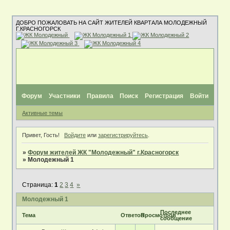
ДОБРО ПОЖАЛОВАТЬ НА САЙТ ЖИТЕЛЕЙ КВАРТАЛА МОЛОДЕЖНЫЙ
Г.КРАСНОГОРСК
Форум
Участники
Правила
Поиск
Регистрация
Войти
Активные темы
Привет, Гость!
Войдите
или
зарегистрируйтесь
.
»
Форум жителей ЖК "Молодежный" г.Красногорск
»
Молодежный 1
Страница:
1
2
3
4
»
Молодежный 1
Последнее
Тема
Ответов
Просмотров
сообщение