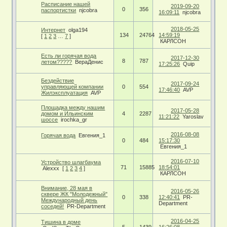
Расписание нашей
2019-09-20
0
356
паспортистки
njcobra
16:09:11
njcobra
2018-05-25
Интернет
olga194
134
24764
14:59:19
[
1
2
3
…
7
]
КАРЛСОН
Есть ли горячая вода
2017-12-30
8
787
летом?????
ВераДенис
17:25:26
Quip
Бездействие
2017-09-24
управляющей компании
0
554
17:46:40
AVP
Жилэксплуатация
AVP
Площадка между нашим
2017-05-28
домом и Ильинским
4
2287
11:21:22
Yaroslav
шоссе
irochka_gr
2016-08-08
Горячая вода
Евгения_1
0
484
15:17:30
Евгения_1
2016-07-10
Устройство шлагбаума
71
15885
18:54:01
Alexxx
[
1
2
3
4
]
КАРЛСОН
Внимание, 28 мая в
2016-05-26
сквере ЖК "Молодежный"
0
338
12:40:41
PR-
Международный день
Department
соседей!
PR-Department
2016-04-25
Тишина в доме
5
1439
16:26:08