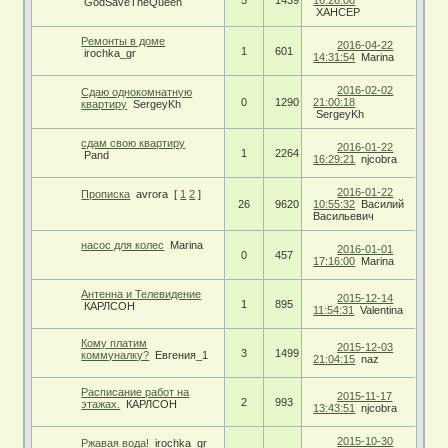
GodSaveTheQueen
XAHCEP
Ремонты в доме
2016-04-22
1
601
irochka_gr
14:31:54
Marina
2016-02-02
Сдаю однокомнатную
0
1290
21:00:18
квартиру
SergeyKh
SergeyKh
сдам свою квартиру
2016-01-22
1
2264
Pand
16:29:21
njcobra
2016-01-22
Прописка
avrora
[
1
2
]
26
9620
10:55:32
Василий
Васильевич
насос для колес
Marina
2016-01-01
0
457
17:16:00
Marina
Антенна и Телевидение
2015-12-14
1
895
КАРЛСОН
11:54:31
Valentina
Кому платим
2015-12-03
3
1499
коммуналку?
Евгения_1
21:04:15
naz
Расписание работ на
2015-11-17
2
993
этажах.
КАРЛСОН
13:43:51
njcobra
2015-10-30
Ржавая вода!
irochka_gr