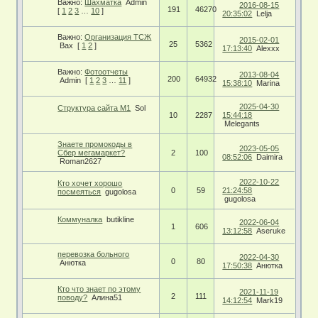
Важно:
Шахматка
Admin
2016-08-15
191
46270
[
1
2
3
…
10
]
20:35:02
Lelja
Важно:
Организация ТСЖ
2015-02-01
25
5362
Bax
[
1
2
]
17:13:40
Alexxx
Важно:
Фотоотчеты
2013-08-04
200
64932
Admin
[
1
2
3
…
11
]
15:38:10
Marina
2025-04-30
Структура сайта М1
Sol
10
2287
15:44:18
Melegants
Знаете промокоды в
2023-05-05
Сбер мегамаркет?
2
100
08:52:06
Daimira
Roman2627
2022-10-22
Кто хочет хорошо
0
59
21:24:58
посмеяться
gugolosa
gugolosa
Коммуналка
butikline
2022-06-04
1
606
13:12:58
Aseruke
перевозка больного
2022-04-30
0
80
Анютка
17:50:38
Анютка
Кто что знает по этому
2021-11-19
2
111
поводу?
Алина51
14:12:54
Mark19