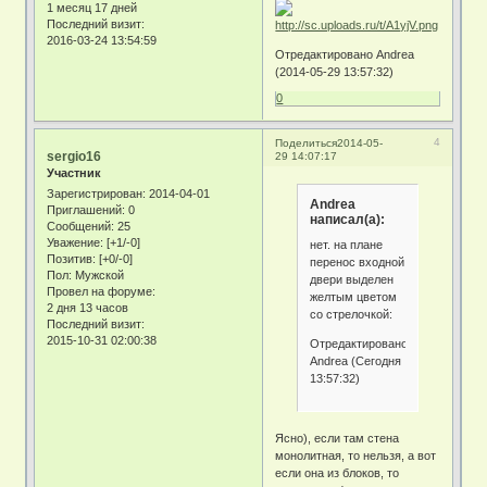
1 месяц 17 дней
Последний визит:
2016-03-24 13:54:59
Отредактировано Andrea
(2014-05-29 13:57:32)
0
4
Поделиться
2014-05-
sergio16
29 14:07:17
Участник
Зарегистрирован
: 2014-04-01
Andrea
Приглашений:
0
написал(а):
Сообщений:
25
Уважение:
[+1/-0]
нет. на плане
Позитив:
[+0/-0]
перенос входной
Пол:
Мужской
двери выделен
Провел на форуме:
желтым цветом
2 дня 13 часов
со стрелочкой:
Последний визит:
2015-10-31 02:00:38
Отредактировано
Andrea (Сегодня
13:57:32)
Ясно), если там стена
монолитная, то нельзя, а вот
если она из блоков, то