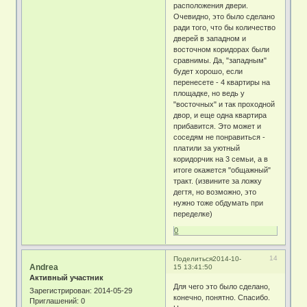
расположения двери.
Очевидно, это было сделано
ради того, что бы количество
дверей в западном и
восточном коридорах были
сравнимы. Да, "западным"
будет хорошо, если
перенесете - 4 квартиры на
площадке, но ведь у
"восточных" и так проходной
двор, и еще одна квартира
прибавится. Это может и
соседям не понравиться -
платили за уютный
коридорчик на 3 семьи, а в
итоге окажется "общажный"
тракт. (извините за ложку
дегтя, но возможно, это
нужно тоже обдумать при
переделке)
0
14
Поделиться
2014-10-
Andrea
15 13:41:50
Активный участник
Для чего это было сделано,
Зарегистрирован
: 2014-05-29
конечно, понятно. Спасибо.
Приглашений:
0