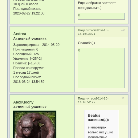
Еще и обратно заставят
10 дней 0 часов
переделывать)
Последний визит:
2020-02-27 19:22:08
0
10
Поделиться
2014-10-
Andrea
14 15:14:21
Активный участник
Спасибо!))
Зарегистрирован
: 2014-05-29
Приглашений:
0
0
Сообщений:
125
Уважение:
[+25/-2]
Позитив:
[+15/-0]
Провел на форуме:
1 месяц 17 дней
Последний визит:
2016-03-24 13:54:59
11
Поделиться
2014-10-
AlexKloony
14 16:52:22
Активный участник
Beatus
написал(а):
в квартирах
только несущие
монолитные