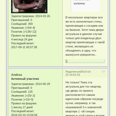
колонны
Зарегистрирован
: 2014-03-26
В нескольких квартирах все
Приглашений:
0
же есть монолитные стены,
Сообщений:
359
прилегающие к соседям или
Уважение:
[+54/-4]
на балконе. Хотя тема двери
Позитив:
[+135/-12]
актуальна в данном случае
Провел на форуме:
только для владельца двух
4 месяца 24 дня
квартир прилегающих к такой
Последний визит:
стене, желающего их
2017-09-11 00:57:38
объединить в одну, что
мало(хотя и)вероятно..
0
12
Поделиться
2014-10-
Andrea
15 10:01:51
Активный участник
Не только! Тема эта
Зарегистрирован
: 2014-05-29
актуальна для тех квартир,
Приглашений:
0
где дверь по проекту
Сообщений:
125
располагается самым
Уважение:
[+25/-2]
идиотским образом посреди
Позитив:
[+15/-0]
кухни, например, в так
Провел на форуме:
1 месяц 17 дней
называемой 3-х комнатной
Последний визит:
квартире 1 -ой секции.
2016-03-24 13:54:59
именно в этой связи и возник