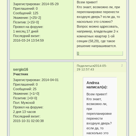
Всем привет!
Зарегистрирован
: 2014-05-29
Кто знает, возможно ли, при
Приглашений:
0
перепланировке перенести
Сообщений:
125
входную дверь? если да, то
Уважение:
[+25/-2]
насколько это сложно?
Позитив:
[+15/-0]
Вопрос можно адресовать,
Провел на форуме:
1 месяц 17 дней
например, владельцам 2-х
Последний визит:
комнатных квартир 1-ой
2016-03-24 13:54:59
секции (58,29), где такое
решение напрашивается.
0
2
Поделиться
2014-05-
sergio16
29 12:57:43
Участник
Зарегистрирован
: 2014-04-01
Andrea
Приглашений:
0
написал(а):
Сообщений:
25
Уважение:
[+1/-0]
Всем привет!
Позитив:
[+0/-0]
Кто знает,
Пол:
Мужской
возможно ли,
Провел на форуме:
при
2 дня 13 часов
перепланировке
Последний визит:
перенести
2015-10-31 02:00:38
входную дверь?
если да, то
насколько это