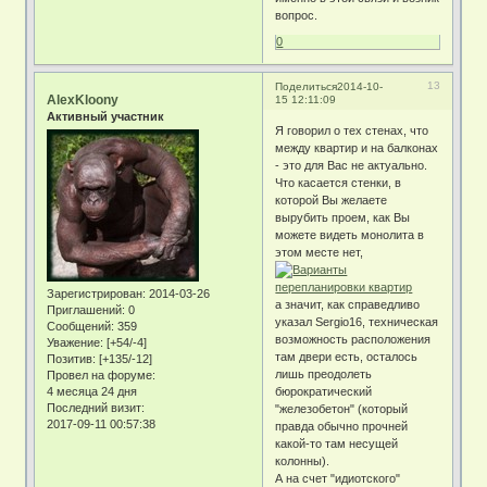
вопрос.
0
13
Поделиться
2014-10-
AlexKloony
15 12:11:09
Активный участник
Я говорил о тех стенах, что
между квартир и на балконах
- это для Вас не актуально.
Что касается стенки, в
которой Вы желаете
вырубить проем, как Вы
можете видеть монолита в
этом месте нет,
Зарегистрирован
: 2014-03-26
а значит, как справедливо
Приглашений:
0
указал Sergio16, техническая
Сообщений:
359
возможность расположения
Уважение:
[+54/-4]
там двери есть, осталось
Позитив:
[+135/-12]
лишь преодолеть
Провел на форуме:
4 месяца 24 дня
бюрократический
Последний визит:
"железобетон" (который
2017-09-11 00:57:38
правда обычно прочней
какой-то там несущей
колонны).
А на счет "идиотского"