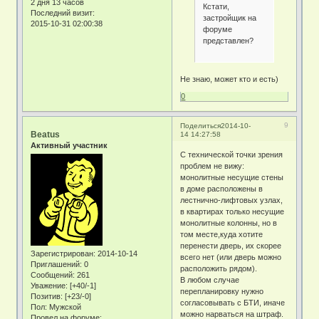
2 дня 13 часов
Кстати,
Последний визит:
застройщик на
2015-10-31 02:00:38
форуме
представлен?
Не знаю, может кто и есть)
0
9
Поделиться
2014-10-
Beatus
14 14:27:58
Активный участник
С технической точки зрения
проблем не вижу:
монолитные несущие стены
в доме расположены в
лестнично-лифтовых узлах,
в квартирах только несущие
монолитные колонны, но в
том месте,куда хотите
перенести дверь, их скорее
Зарегистрирован
: 2014-10-14
всего нет (или дверь можно
Приглашений:
0
расположить рядом).
Сообщений:
261
В любом случае
Уважение:
[+40/-1]
перепланировку нужно
Позитив:
[+23/-0]
согласовывать с БТИ, иначе
Пол:
Мужской
можно нарваться на штраф.
Провел на форуме: