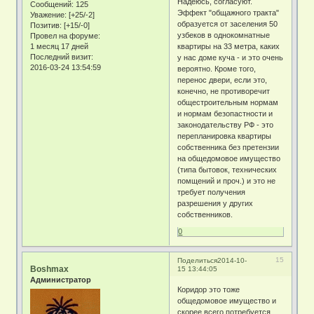
Надеюсь, согласуют.
Сообщений:
125
Эффект "общажного тракта"
Уважение:
[+25/-2]
образуется от заселения 50
Позитив:
[+15/-0]
узбеков в однокомнатные
Провел на форуме:
1 месяц 17 дней
квартиры на 33 метра, каких
Последний визит:
у нас доме куча - и это очень
2016-03-24 13:54:59
вероятно. Кроме того,
перенос двери, если это,
конечно, не противоречит
общестроительным нормам
и нормам безопастности и
законодательству РФ - это
перепланировка квартиры
собственника без претензии
на общедомовое имущество
(типа бытовок, технических
помщений и проч.) и это не
требует получения
разрешения у других
собственников.
0
15
Поделиться
2014-10-
Boshmax
15 13:44:05
Администратор
Коридор это тоже
общедомовое имущество и
скорее всего потребуется