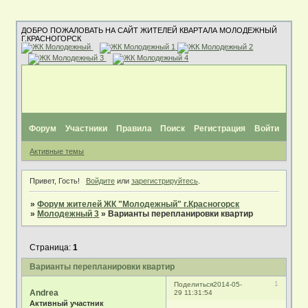
ДОБРО ПОЖАЛОВАТЬ НА САЙТ ЖИТЕЛЕЙ КВАРТАЛА МОЛОДЕЖНЫЙ
Г.КРАСНОГОРСК
Форум
Участники
Правила
Поиск
Регистрация
Войти
Активные темы
Привет, Гость!
Войдите
или
зарегистрируйтесь
.
»
Форум жителей ЖК "Молодежный" г.Красногорск
»
Молодежный 3
»
Варианты перепланировки квартир
Страница:
1
Варианты перепланировки квартир
1
Поделиться
2014-05-
Andrea
29 11:31:54
Активный участник