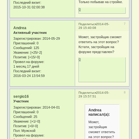
Только побывав на стройке.
Последний визит:
2015-10-31 02:00:38
0
7
Поделиться
2014-05-
Andrea
29 15:40:08
Активный участник
Может, застройщик сможет
Зарегистрирован
: 2014-05-29
ответить на этот вопрос?
Приглашений:
0
Кстати, застройщик на
Сообщений:
125
форуме представлен?
Уважение:
[+25/-2]
Позитив:
[+15/-0]
0
Провел на форуме:
1 месяц 17 дней
Последний визит:
2016-03-24 13:54:59
8
Поделиться
2014-05-
sergio16
29 15:57:51
Участник
Зарегистрирован
: 2014-04-01
Andrea
Приглашений:
0
написал(а):
Сообщений:
25
Уважение:
[+1/-0]
Может,
Позитив:
[+0/-0]
застройщик
Пол:
Мужской
сможет ответить
Провел на форуме:
на этот вопрос?