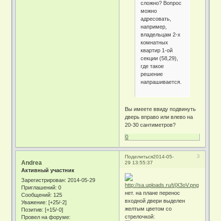
сложно? Вопрос
можно
адресовать,
например,
владельцам 2-х
комнатных
квартир 1-ой
секции (58,29),
где такое
решение
напрашивается.
Вы имеете ввиду подвинуть
дверь вправо или влево на
20-30 сантиметров?
0
3
Поделиться
2014-05-
Andrea
29 13:55:37
Активный участник
Зарегистрирован
: 2014-05-29
Приглашений:
0
нет. на плане перенос
Сообщений:
125
входной двери выделен
Уважение:
[+25/-2]
желтым цветом со
Позитив:
[+15/-0]
стрелочкой:
Провел на форуме: