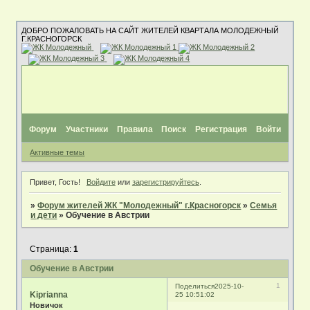
ДОБРО ПОЖАЛОВАТЬ НА САЙТ ЖИТЕЛЕЙ КВАРТАЛА МОЛОДЕЖНЫЙ
Г.КРАСНОГОРСК
Форум
Участники
Правила
Поиск
Регистрация
Войти
Активные темы
Привет, Гость!
Войдите
или
зарегистрируйтесь
.
»
Форум жителей ЖК "Молодежный" г.Красногорск
»
Семья
и дети
»
Обучение в Австрии
Страница:
1
Обучение в Австрии
1
Поделиться
2025-10-
Kiprianna
25 10:51:02
Новичок