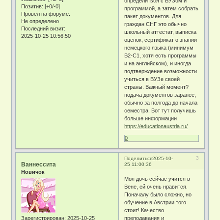
определиться с ВУЗом и
Позитив:
[+0/-0]
программой, а затем собрать
Провел на форуме:
пакет документов. Для
Не определено
граждан СНГ это обычно
Последний визит:
школьный аттестат, выписка
2025-10-25 10:56:50
оценок, сертификат о знании
немецкого языка (минимум
B2-C1, хотя есть программы
и на английском), и иногда
подтверждение возможности
учиться в ВУЗе своей
страны. Важный момент?
подача документов заранее,
обычно за полгода до начала
семестра. Вот тут получишь
больше информации
https://educationaustria.ru/
0
3
Поделиться
2025-10-
Ваннессита
25 11:00:36
Новичок
Моя дочь сейчас учится в
Вене, ей очень нравится.
Поначалу было сложно, но
обучение в Австрии того
стоит! Качество
Зарегистрирован
: 2025-10-25
преподавания и