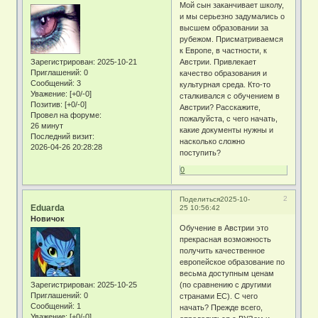
Мой сын заканчивает школу,
и мы серьезно задумались о
высшем образовании за
рубежом. Присматриваемся
к Европе, в частности, к
Зарегистрирован
: 2025-10-21
Австрии. Привлекает
Приглашений:
0
качество образования и
Сообщений:
3
культурная среда. Кто-то
Уважение:
[+0/-0]
сталкивался с обучением в
Позитив:
[+0/-0]
Австрии? Расскажите,
Провел на форуме:
пожалуйста, с чего начать,
26 минут
какие документы нужны и
Последний визит:
насколько сложно
2026-04-26 20:28:28
поступить?
0
2
Поделиться
2025-10-
Eduarda
25 10:56:42
Новичок
Обучение в Австрии это
прекрасная возможность
получить качественное
европейское образование по
весьма доступным ценам
Зарегистрирован
: 2025-10-25
(по сравнению с другими
Приглашений:
0
странами ЕС). С чего
Сообщений:
1
начать? Прежде всего,
Уважение:
[+0/-0]