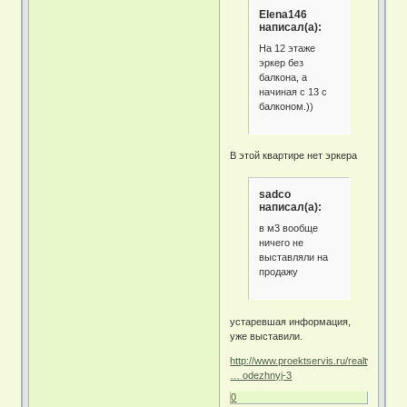
Elena146
написал(а):
На 12 этаже
эркер без
балкона, а
начиная с 13 с
балконом.))
В этой квартире нет эркера
sadco
написал(а):
в м3 вообще
ничего не
выставляли на
продажу
устаревшая информация,
уже выставили.
http://www.proektservis.ru/realty/newbu
… odezhnyj-3
0