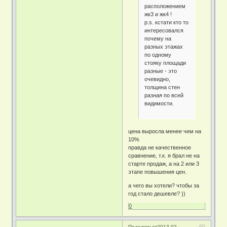
расположением
жк3 и жк4 !
p.s. кстати кто то
интересовался
почему на
разных этажах
по одному
стояку площади
разные - это
очевидно,
толщина стен
разная по всей
видимости.
цена выросла менее чем на
10%
правда не качественное
сравнение, т.к. я брал не на
старте продаж, а на 2 или 3
этапе повышения цен.
а чего вы хотели? чтобы за
год стало дешевле? ))
0
60
Поделиться
2013-02-