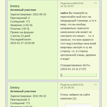
43
Поделиться
2013-01-
Dmitry
14 11:15:07
Активный участник
sadco
Вы пожалуйста
Зарегистрирован
: 2012-09-10
перечитайте мой пост на
Приглашений:
0
предыдущей странице, а то я
Сообщений:
771
вижу, что вы вообще
Уважение:
[+31/-6]
неправильно трактуете
Позитив:
[+9/-3]
написанное или может не
Провел на форуме:
1 месяц 13 дней
смотрите кто пишет... т.к. я
Последний визит:
написал, что мне нравится
2015-01-27 19:26:08
этот вид и вообще окна моей
квартиры смотрят в ту же
сторону, т.е. в сторону
центральной улицы, деревни
и воды!
Отредактировано dm7ru
(2013-01-14 11:17:07)
0
44
Поделиться
2013-01-
Dmitry
14 15:38:34
Активный участник
Очень забавно на сайте
Зарегистрирован
: 2012-09-10
написано ))))
Приглашений:
0
Сообщений:
771
Уважение:
[+31/-6]