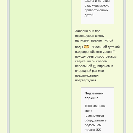
школа и детский
сад, куда можно
привести своих
детей.
Забавно они про
строящуюся школу
написали, вранье чистой
воды
"Большой детский
сад европейского уровня"...
походу речь о кростовском
садике, но он совсем
небольшой ))) впрочем в
очередной раз мои
предположения
подтверждает.
Подземный
паркинг
1000 машино-
мест
планируется
оборудовать в
подземном
гараже ЖК