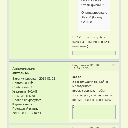
ом????? Дом
чтоли кривой??
Отредактировано
Alex_Z (Сегодня
02:09:09)
На 12 этаже эркер без
балкона, а начиная с 13 с
балконом.))
0
54
Поделиться
2013-02-
Апполинария
15 09:45:30
Житель М2
sadco
Зарегистрирован
: 2013-01-21
а вы заходили на сайты
Приглашений:
0
молодежного,
Сообщений:
13
проектсервиса, чтобы
Уважение:
[+0/-0]
утверждать, что еще ничего
Позитив:
[+1/-0]
не выставлено на продажу?
Провел на форуме:
8 дней 2 часа
0
Последний визит:
2014-10-19 15:10:41
55