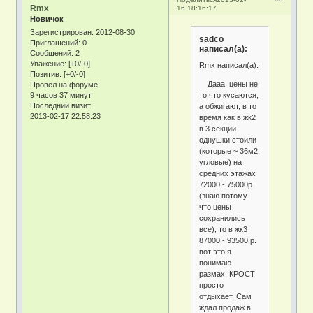
Rmx
16 18:16:17
Новичок
Зарегистрирован
: 2012-08-30
sadco
Приглашений:
0
написал(а):
Сообщений:
2
Уважение:
[+0/-0]
Rmx написал(а):
Позитив:
[+0/-0]
Дааа, цены не
Провел на форуме:
то что кусаются,
9 часов 37 минут
Последний визит:
а обжигают, в то
2013-02-17 22:58:23
время как в жк2
в 3 секции
однушки стоили
(которые ~ 36м2,
угловые) на
средних этажах
72000 - 75000р
(знаю потому
что цены
сохранились
все), то в жк3
87000 - 93500 р.
вот это я
понимаю
размах, КРОСТ
просто
отдыхает. Сам
ждал продаж в