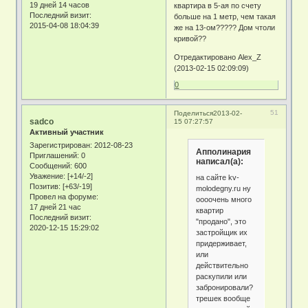
19 дней 14 часов
квартира в 5-ая по счету
Последний визит:
больше на 1 метр, чем такая
2015-04-08 18:04:39
же на 13-ом????? Дом чтоли
кривой??
Отредактировано Alex_Z
(2013-02-15 02:09:09)
0
51
Поделиться
2013-02-
sadco
15 07:27:57
Активный участник
Зарегистрирован
: 2012-08-23
Апполинария
Приглашений:
0
написал(а):
Сообщений:
600
Уважение:
[+14/-2]
на сайте kv-
Позитив:
[+63/-19]
molodegny.ru ну
Провел на форуме:
оооочень много
17 дней 21 час
квартир
Последний визит:
"продано", это
2020-12-15 15:29:02
застройщик их
придерживает,
или
действительно
раскупили или
забронировали?
трешек вообще