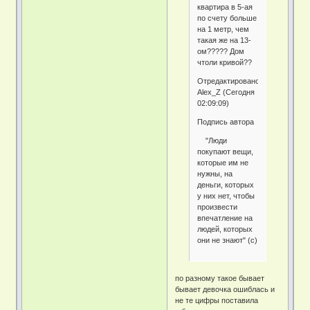
квартира в 5-ая
по счету больше
на 1 метр, чем
такая же на 13-
ом????? Дом
чтоли кривой??
Отредактировано
Alex_Z (Сегодня
02:09:09)
Подпись автора
"Люди
покупают вещи,
которые им не
нужны, на
деньги, которых
у них нет, чтобы
произвести
впечатление на
людей, которых
они не знают" (с)
по разному такое бывает
бывает девочка ошиблась и
не те цифры поставила