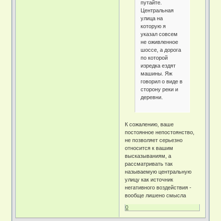
путайте.
Центральная
улица на
которую я
указал совсем
не оживленное
шоссе, а дорога
по которой
изредка ездят
машины. Яж
говорил о виде в
сторону реки и
деревни.
К сожалению, ваше
постоянное непостоянство,
не позволяет серьезно
относится к вашим
высказываниям, а
рассматривать так
называемую центральную
улицу как источник
негативного воздействия -
вообще лишено смысла
0