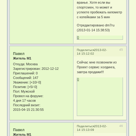
вранье. Хотя если вы
спортсмен, то может и
успеете пробежать километр
с копейками за 5 мин
Отредактировано dm7ru
(2013-01-14 15:38:53)
0
45
Поделиться
2013-02-
Павел
14 15:12:02
Житель М1
Сейчас мне позвонили из
Откуда:
Москва
Проект сервис холдинга,
Зарегистрирован
: 2012-12-12
завтра продажи!!!
Приглашений:
0
Сообщений:
147
0
Уважение:
[+10/-0]
Позитив:
[+5/-0]
Пол:
Мужской
Провел на форуме:
4 дня 17 часов
Последний визит:
2015-04-15 21:30:55
46
Поделиться
2013-02-
Павел
14 15:13:09
Житель М1