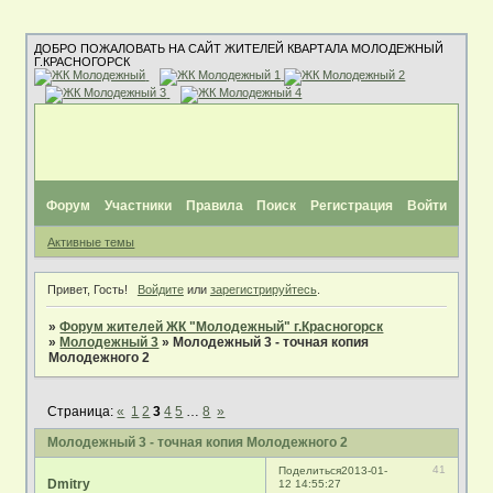
ДОБРО ПОЖАЛОВАТЬ НА САЙТ ЖИТЕЛЕЙ КВАРТАЛА МОЛОДЕЖНЫЙ
Г.КРАСНОГОРСК
Форум
Участники
Правила
Поиск
Регистрация
Войти
Активные темы
Привет, Гость!
Войдите
или
зарегистрируйтесь
.
»
Форум жителей ЖК "Молодежный" г.Красногорск
»
Молодежный 3
»
Молодежный 3 - точная копия
Молодежного 2
Страница:
«
1
2
3
4
5
…
8
»
Молодежный 3 - точная копия Молодежного 2
41
Поделиться
2013-01-
Dmitry
12 14:55:27