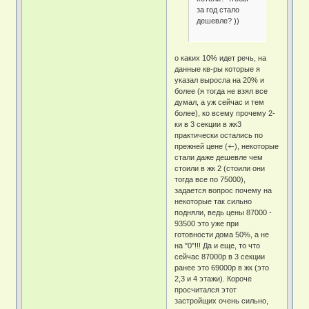
за год стало
дешевле? ))
о каких 10% идет речь, на
данные кв-ры которые я
указал выросла на 20% и
более (я тогда не взял все
думал, а уж сейчас и тем
более), ко всему прочему 2-
ки в 3 секции в жк3
практически остались по
прежней цене (+-), некоторые
стали даже дешевле чем
стоили в жк 2 (стоили они
тогда все по 75000),
задается вопрос почему на
некоторые так сильно
подняли, ведь цены 87000 -
93500 это уже при
готовности дома 50%, а не
на "0"!!! Да и еще, то что
сейчас 87000р в 3 секции
ранее это 69000р в жк (это
2,3 и 4 этажи). Короче
просчитался этот
застройщих очень сильно,