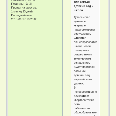
Для семьи:
Позитив:
[+9/-3]
детский сад и
Провел на форуме:
школа
1 месяц 13 дней
Последний визит:
Для семей с
2015-01-27 19:26:08
детьми в
квартале
предусмотрены
все условия.
Строится
общеобразовательная
школа новой
планировки с
современным
техническим
оснащением.
Будет построен
большой
детский сад
европейского
уровня.
В
непосредственной
близости от
квартала также
есть
работающая
общеобразовательная