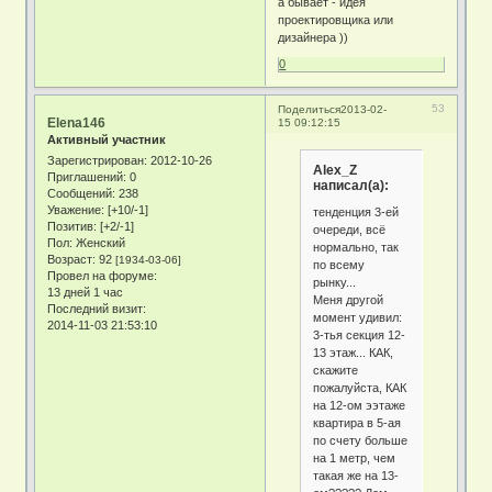
а бывает - идея
проектировщика или
дизайнера ))
0
53
Поделиться
2013-02-
Elena146
15 09:12:15
Активный участник
Зарегистрирован
: 2012-10-26
Alex_Z
Приглашений:
0
написал(а):
Сообщений:
238
Уважение:
[+10/-1]
тенденция 3-ей
Позитив:
[+2/-1]
очереди, всё
Пол:
Женский
нормально, так
Возраст:
92
[1934-03-06]
по всему
Провел на форуме:
рынку...
13 дней 1 час
Меня другой
Последний визит:
момент удивил:
2014-11-03 21:53:10
3-тья секция 12-
13 этаж... КАК,
скажите
пожалуйста, КАК
на 12-ом ээтаже
квартира в 5-ая
по счету больше
на 1 метр, чем
такая же на 13-