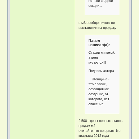
нет...ни в одной
секции...
в м3 вообще ничего не
выставляли на продажу
Павел
написал(а):
Стадии ни какой,
а цены
кусаются!!!
Подпись автора
Женщина -
это слабое,
беззащитное
создание, от
которого, нет
спасения.
2,500 - цены первых этапов
продаж м2
считайте что по ценам 1го
квартала 2012 года