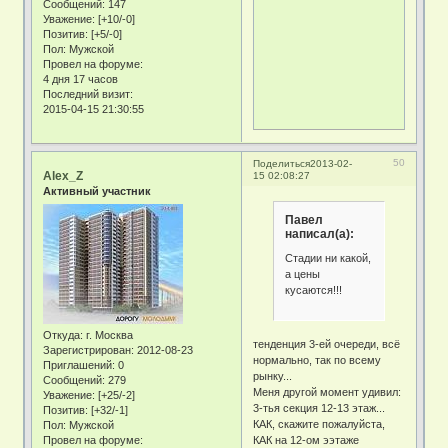
Сообщений:
147
Уважение:
[+10/-0]
Позитив:
[+5/-0]
Пол:
Мужской
Провел на форуме:
4 дня 17 часов
Последний визит:
2015-04-15 21:30:55
50
Поделиться
2013-02-
Alex_Z
15 02:08:27
Активный участник
Павел
написал(а):
Стадии ни какой,
а цены
кусаются!!!
Откуда:
г. Москва
тенденция 3-ей очереди, всё
Зарегистрирован
: 2012-08-23
нормально, так по всему
Приглашений:
0
рынку...
Сообщений:
279
Меня другой момент удивил:
Уважение:
[+25/-2]
3-тья секция 12-13 этаж...
Позитив:
[+32/-1]
КАК, скажите пожалуйста,
Пол:
Мужской
Провел на форуме:
КАК на 12-ом ээтаже