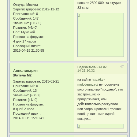
цена от 2500.000. за студию
Откуда:
Москва
33 кв.м
Зарегистрирован
: 2012-12-12
Приглашений:
0
0
Сообщений:
147
Уважение:
[+10/-0]
Позитив:
[+5/-0]
Пол:
Мужской
Провел на форуме:
4 дня 17 часов
Последний визит:
2015-04-15 21:30:55
47
Поделиться
2013-02-
Апполинария
14 21:10:32
Житель М2
на сайте
http://kv-
Зарегистрирован
: 2013-01-21
molodegny.ru/
ну оооочень
Приглашений:
0
много квартир "продано", это
Сообщений:
13
застройщик их
Уважение:
[+0/-0]
придерживает, или
Позитив:
[+1/-0]
действительно раскупили
Провел на форуме:
8 дней 2 часа
или забронировали? трешек
Последний визит:
вообще нет...ни в одной
2014-10-19 15:10:41
секции...
0