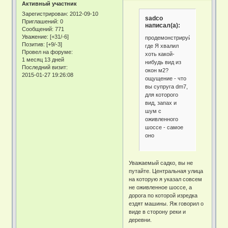
Активный участник
Зарегистрирован
: 2012-09-10
sadco
Приглашений:
0
написал(а):
Сообщений:
771
Уважение:
[+31/-6]
продемонстрируйте,
Позитив:
[+9/-3]
где Я хвалил
Провел на форуме:
хоть какой-
1 месяц 13 дней
нибудь вид из
Последний визит:
окон м2?
2015-01-27 19:26:08
ощущение - что
вы супруга dm7,
для которого
вид, запах и
шум с
оживленного
шоссе - самое
оно
Уважаемый садко, вы не
путайте. Центральная улица
на которую я указал совсем
не оживленное шоссе, а
дорога по которой изредка
ездят машины. Яж говорил о
виде в сторону реки и
деревни.