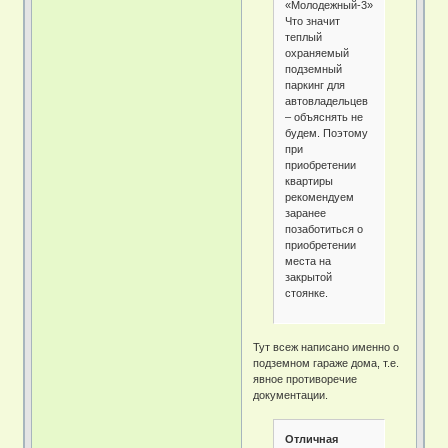
«Молодежный-3».
Что значит
теплый
охраняемый
подземный
паркинг для
автовладельцев
– объяснять не
будем. Поэтому
при
приобретении
квартиры
рекомендуем
заранее
позаботиться о
приобретении
места на
закрытой
стоянке.
Тут всеж написано именно о
подземном гараже дома, т.е.
явное противоречие
документации.
Отличная