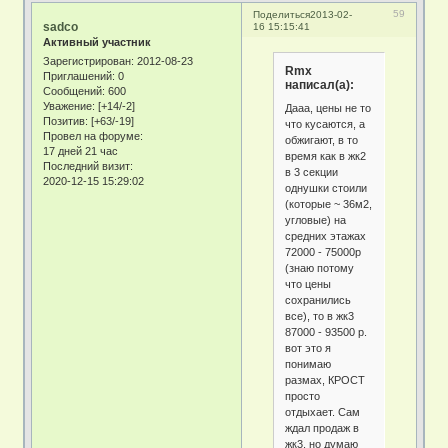
59
Поделиться
2013-02-
sadco
16 15:15:41
Активный участник
Зарегистрирован
: 2012-08-23
Rmx
Приглашений:
0
написал(а):
Сообщений:
600
Уважение:
[+14/-2]
Дааа, цены не то
Позитив:
[+63/-19]
что кусаются, а
Провел на форуме:
обжигают, в то
17 дней 21 час
время как в жк2
Последний визит:
в 3 секции
2020-12-15 15:29:02
однушки стоили
(которые ~ 36м2,
угловые) на
средних этажах
72000 - 75000р
(знаю потому
что цены
сохранились
все), то в жк3
87000 - 93500 р.
вот это я
понимаю
размах, КРОСТ
просто
отдыхает. Сам
ждал продаж в
жк3, но думаю