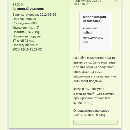
58
Поделиться
2013-02-
sadco
16 15:02:21
Активный участник
Зарегистрирован
: 2012-08-23
Апполинария
Приглашений:
0
написал(а):
Сообщений:
600
Уважение:
[+14/-2]
ходили на
Позитив:
[+63/-19]
сайты
Провел на форуме:
молодежного,
17 дней 21 час
про
Последний визит:
2020-12-15 15:29:02
на сайте молодежного на то
время суток было молчание
а то что один из продавцов
предлагает за вами
забронировать квартиру - не
есть факт продажи
когда я в м2 покупал
в миц за мной тоже кое-что
бронировали, только вот
купил не то ))
Отредактировано sadco
(2013-02-16 15:03:45)
0