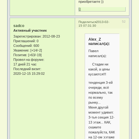
приобретаете ))
0
52
Поделиться
2013-02-
sadco
15 07:31:30
Активный участник
Зарегистрирован
: 2012-08-23
Alex_Z
Приглашений:
0
написал(а):
Сообщений:
600
Уважение:
[+14/-2]
Павел
Позитив:
[+63/-19]
написал(а):
Провел на форуме:
Стадии ни
17 дней 21 час
Последний визит:
какой, а цены
2020-12-15 15:29:02
кусаются!!!
тенденция 3-ей
очереди, всё
нормально, так
по всему
рынку...
Меня другой
момент удивил:
3-тья секция 12-
13 этаж... КАК,
скажите
пожалуйста, КАК
на 12-ом ээтаже