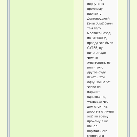
вернутся к
прежнему
варианту
Долгопрудный
(2-ки 68м2 были
там пару
месяцев назад
по 3150000р),
правда это были
СУ155, ну
ничего надо
чем-то
жертвовать, ну
или что-то
другое буду
искать, эти
однушки на "о"
этапе не
вариант
однозначно,
учитывая что
дом стоит на
дороге в отличии
жк2, ко всему
прочему я не
нашел
нормального
генплана с