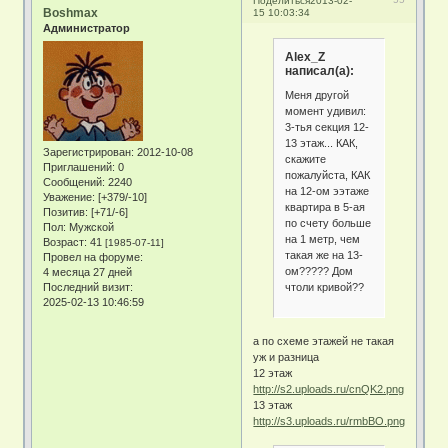
Поделиться
2013-02-
Boshmax
15 10:03:34
Администратор
Alex_Z
написал(а):
Меня другой
момент удивил:
3-тья секция 12-
13 этаж... КАК,
Зарегистрирован
: 2012-10-08
скажите
Приглашений:
0
пожалуйста, КАК
Сообщений:
2240
на 12-ом ээтаже
Уважение:
[+379/-10]
квартира в 5-ая
Позитив:
[+71/-6]
по счету больше
Пол:
Мужской
на 1 метр, чем
Возраст:
41
[1985-07-11]
такая же на 13-
Провел на форуме:
ом????? Дом
4 месяца 27 дней
чтоли кривой??
Последний визит:
2025-02-13 10:46:59
а по схеме этажей не такая
уж и разница
12 этаж
http://s2.uploads.ru/cnQK2.png
13 этаж
http://s3.uploads.ru/rmbBO.png