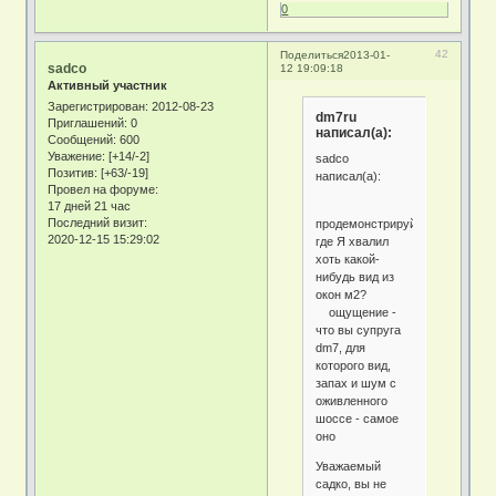
0
42
Поделиться
2013-01-
sadco
12 19:09:18
Активный участник
Зарегистрирован
: 2012-08-23
dm7ru
Приглашений:
0
написал(а):
Сообщений:
600
Уважение:
[+14/-2]
sadco
Позитив:
[+63/-19]
написал(а):
Провел на форуме:
17 дней 21 час
Последний визит:
продемонстрируйте,
2020-12-15 15:29:02
где Я хвалил
хоть какой-
нибудь вид из
окон м2?
ощущение -
что вы супруга
dm7, для
которого вид,
запах и шум с
оживленного
шоссе - самое
оно
Уважаемый
садко, вы не