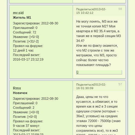
56
Поделиться
2013-02-
mr.sid
15 10:42:12
Житель М1
Не могу понять, М3 все же
Зарегистрирован
: 2012-08-30
не точная копия М2? Моя
Приглашений:
0
квартира в М2 35.4 метра, а
Сообщений:
72
такая же в первой секции М3
Уважение:
[+5/-0]
34.4?
Позитив:
[+31/-2]
Или же по факту окажется,
Провел на форуме:
12 дней 1 час
что М2 строили с тем же
Последний визит:
метражом, что М3, просто
2016-03-17 23:12:19
сейчас более честно
показывают площадь?
0
57
Поделиться
2013-02-
Rmx
16 01:30:09
Новичок
Дааа, цены не то что
Зарегистрирован
: 2012-08-30
кусаются, а обжигают, в то
Приглашений:
0
время как в жк2 в 3 секции
Сообщений:
2
однушки стоили (которые ~
Уважение:
[+0/-0]
36м2, угловые) на средних
Позитив:
[+0/-0]
этажах 72000 - 75000р (знаю
Провел на форуме:
9 часов 37 минут
потому что цены
Последний визит:
сохранились все), то в жк3
2013-02-17 22:58:23