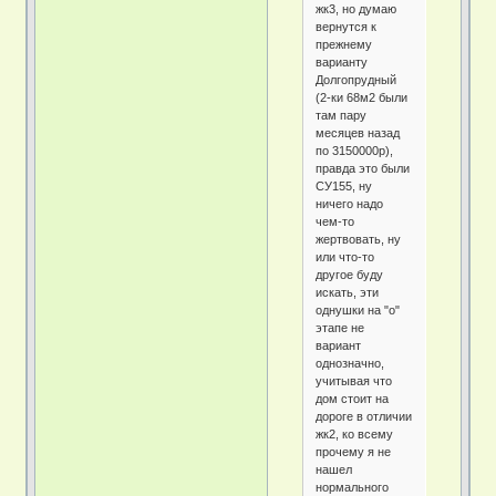
жк3, но думаю
вернутся к
прежнему
варианту
Долгопрудный
(2-ки 68м2 были
там пару
месяцев назад
по 3150000р),
правда это были
СУ155, ну
ничего надо
чем-то
жертвовать, ну
или что-то
другое буду
искать, эти
однушки на "о"
этапе не
вариант
однозначно,
учитывая что
дом стоит на
дороге в отличии
жк2, ко всему
прочему я не
нашел
нормального