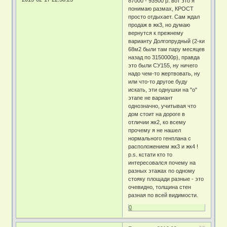
87000 - 93500 р. вот это я
понимаю размах, КРОСТ
просто отдыхает. Сам ждал
продаж в жк3, но думаю
вернутся к прежнему
варианту Долгопрудный (2-ки
68м2 были там пару месяцев
назад по 3150000р), правда
это были СУ155, ну ничего
надо чем-то жертвовать, ну
или что-то другое буду
искать, эти однушки на "о"
этапе не вариант
однозначно, учитывая что
дом стоит на дороге в
отличии жк2, ко всему
прочему я не нашел
нормального генплана с
расположением жк3 и жк4 !
p.s. кстати кто то
интересовался почему на
разных этажах по одному
стояку площади разные - это
очевидно, толщина стен
разная по всей видимости.
0