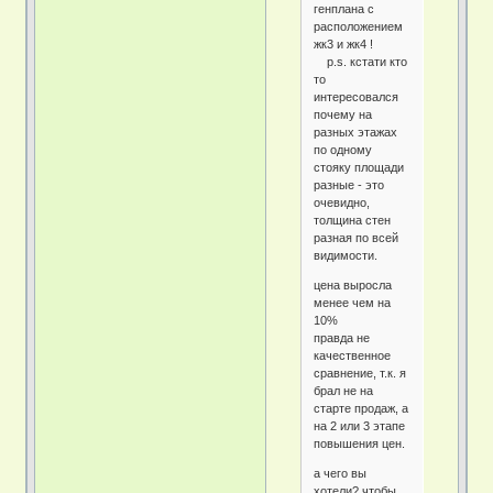
генплана с
расположением
жк3 и жк4 !
p.s. кстати кто
то
интересовался
почему на
разных этажах
по одному
стояку площади
разные - это
очевидно,
толщина стен
разная по всей
видимости.
цена выросла
менее чем на
10%
правда не
качественное
сравнение, т.к. я
брал не на
старте продаж, а
на 2 или 3 этапе
повышения цен.
а чего вы
хотели? чтобы