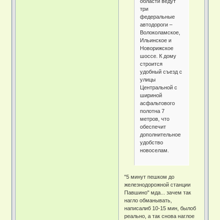
области ведут
три
федеральные
автодороги –
Волоколамское,
Ильинское и
Новорижское
шоссе. К дому
строится
удобный съезд с
улицы
Центральной с
шириной
асфальтового
полотна 7
метров, что
обеспечит
дополнительное
удобство
новоселам.
"5 минут пешком до
железнодорожной станции
Павшино" мда... зачем так
нагло обманывать,
написалиб 10-15 мин, былоб
реально, а так снова наглое