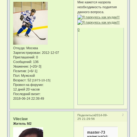
Мне кажется назрела
необходимость поднятия
данного вопроса.
0
Откуда:
Москва
Зарегистрирован
: 2012-12-07
Приглашений:
0
Сообщений:
136
Уважение:
[+20/-3]
Позитив:
[+6/-1]
Пол:
Мужской
Возраст:
52
[1973-10-15]
Провел на форуме:
12 дней 20 часов
Последний визит:
2018-06-24 22:39:49
2
Поделиться
2014-09-
Vileclaw
25 21:29:56
Житель М2
master-73
написал(а):