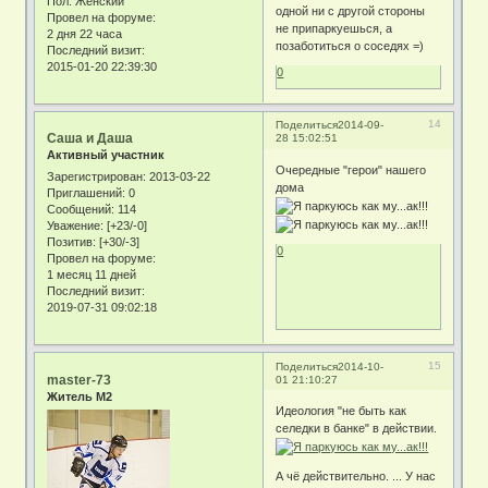
Пол:
Женский
одной ни с другой стороны
Провел на форуме:
не припаркуешься, а
2 дня 22 часа
позаботиться о соседях =)
Последний визит:
2015-01-20 22:39:30
0
14
Поделиться
2014-09-
Саша и Даша
28 15:02:51
Активный участник
Очередные "герои" нашего
Зарегистрирован
: 2013-03-22
дома
Приглашений:
0
Сообщений:
114
Уважение:
[+23/-0]
Позитив:
[+30/-3]
0
Провел на форуме:
1 месяц 11 дней
Последний визит:
2019-07-31 09:02:18
15
Поделиться
2014-10-
master-73
01 21:10:27
Житель М2
Идеология "не быть как
селедки в банке" в действии.
А чё действительно. ... У нас