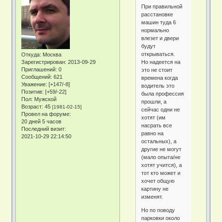
При правильной
расстановке
машин туда 6
нормально
влезет и двери
будут
открываться.
Откуда:
Москва
Но надеется на
Зарегистрирован
: 2013-09-29
Приглашений:
0
это не стоит
Сообщений:
621
времена когда
Уважение:
[+147/-8]
водитель это
Позитив:
[+59/-22]
была профессия
Пол:
Мужской
прошли, а
Возраст:
45
[1981-02-15]
сейчас одни не
Провел на форуме:
хотят (им
20 дней 5 часов
насрать все
Последний визит:
равно на
2021-10-29 22:14:50
остальных), а
другие не могут
(мало опыта/не
хотят учится), а
тот кто может и
хочет общую
картину не
изменят.
Но по поводу
парковки около