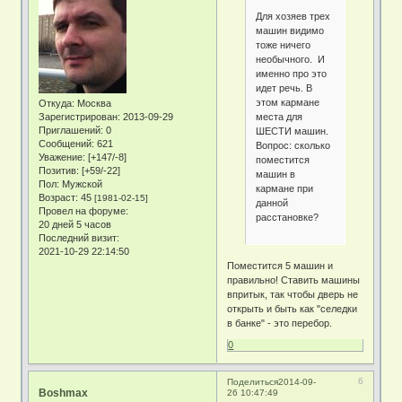
Для хозяев трех
машин видимо
тоже ничего
необычного. И
именно про это
идет речь. В
этом кармане
Откуда:
Москва
места для
Зарегистрирован
: 2013-09-29
Приглашений:
0
ШЕСТИ машин.
Сообщений:
621
Вопрос: сколько
Уважение:
[+147/-8]
поместится
Позитив:
[+59/-22]
машин в
Пол:
Мужской
кармане при
Возраст:
45
[1981-02-15]
данной
Провел на форуме:
расстановке?
20 дней 5 часов
Последний визит:
2021-10-29 22:14:50
Поместится 5 машин и
правильно! Ставить машины
впритык, так чтобы дверь не
открыть и быть как "селедки
в банке" - это перебор.
0
6
Поделиться
2014-09-
Boshmax
26 10:47:49