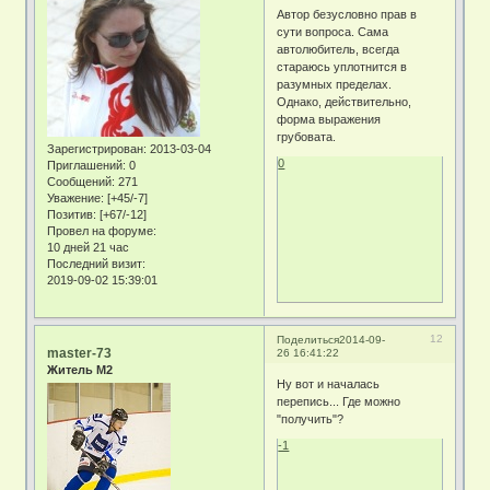
Автор безусловно прав в
сути вопроса. Сама
автолюбитель, всегда
стараюсь уплотнится в
разумных пределах.
Однако, действительно,
форма выражения
грубовата.
Зарегистрирован
: 2013-03-04
0
Приглашений:
0
Сообщений:
271
Уважение:
[+45/-7]
Позитив:
[+67/-12]
Провел на форуме:
10 дней 21 час
Последний визит:
2019-09-02 15:39:01
12
Поделиться
2014-09-
master-73
26 16:41:22
Житель М2
Ну вот и началась
перепись... Где можно
"получить"?
-1