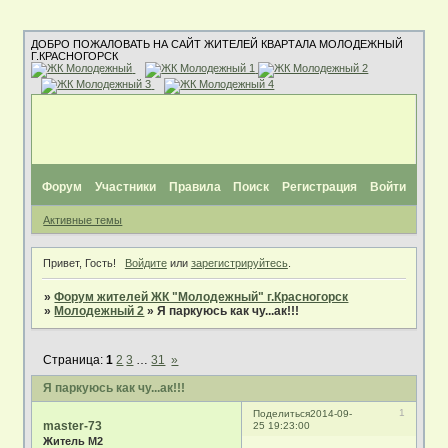
ДОБРО ПОЖАЛОВАТЬ НА САЙТ ЖИТЕЛЕЙ КВАРТАЛА МОЛОДЕЖНЫЙ
Г.КРАСНОГОРСК
Форум
Участники
Правила
Поиск
Регистрация
Войти
Активные темы
Привет, Гость!
Войдите
или
зарегистрируйтесь
.
»
Форум жителей ЖК "Молодежный" г.Красногорск
»
Молодежный 2
»
Я паркуюсь как чу...ак!!!
Страница:
1
2
3
…
31
»
Я паркуюсь как чу...ак!!!
1
Поделиться
2014-09-
master-73
25 19:23:00
Житель М2