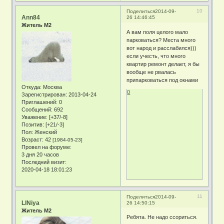
10
Поделиться
2014-09-
Ann84
26 14:46:45
Житель М2
А вам поля целого мало
парковаться? Места много
вот народ и расслабился)))
если учесть, что много
квартир ремонт делает, я бы
вообще не рвалась
припарковаться под окнами
Откуда:
Москва
0
Зарегистрирован
: 2013-04-24
Приглашений:
0
Сообщений:
692
Уважение:
[+37/-8]
Позитив:
[+21/-3]
Пол:
Женский
Возраст:
42
[1984-05-23]
Провел на форуме:
3 дня 20 часов
Последний визит:
2020-04-18 18:01:23
11
Поделиться
2014-09-
LINiya
26 14:50:15
Житель М2
Ребята. Не надо ссориться.