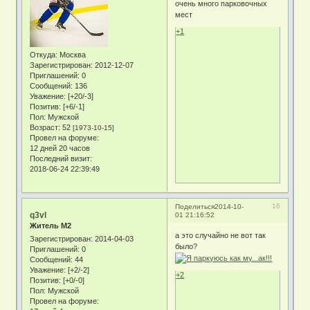
очень много парковочных
мест
+1
Откуда:
Москва
Зарегистрирован
: 2012-12-07
Приглашений:
0
Сообщений:
136
Уважение:
[+20/-3]
Позитив:
[+6/-1]
Пол:
Мужской
Возраст:
52
[1973-10-15]
Провел на форуме:
12 дней 20 часов
Последний визит:
2018-06-24 22:39:49
16
Поделиться
2014-10-
q3vl
01 21:16:52
Житель М2
а это случайно не вот так
Зарегистрирован
: 2014-04-03
было?
Приглашений:
0
Сообщений:
44
Уважение:
[+2/-2]
+2
Позитив:
[+0/-0]
Пол:
Мужской
Провел на форуме: