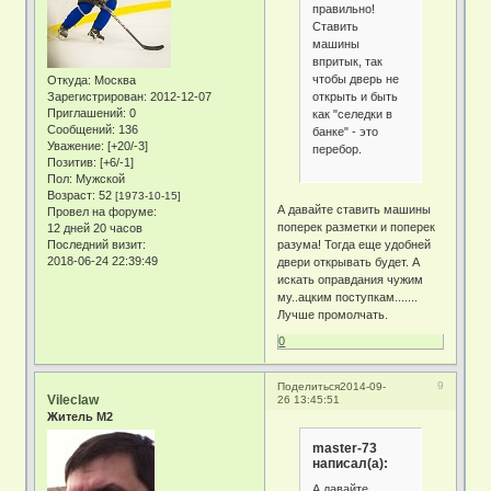
правильно!
Ставить
машины
впритык, так
чтобы дверь не
Откуда:
Москва
открыть и быть
Зарегистрирован
: 2012-12-07
Приглашений:
0
как "селедки в
Сообщений:
136
банке" - это
Уважение:
[+20/-3]
перебор.
Позитив:
[+6/-1]
Пол:
Мужской
Возраст:
52
[1973-10-15]
А давайте ставить машины
Провел на форуме:
поперек разметки и поперек
12 дней 20 часов
разума! Тогда еще удобней
Последний визит:
2018-06-24 22:39:49
двери открывать будет. А
искать оправдания чужим
му..ацким поступкам.......
Лучше промолчать.
0
9
Поделиться
2014-09-
Vileclaw
26 13:45:51
Житель М2
master-73
написал(а):
А давайте