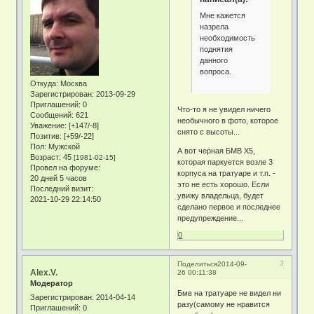
Мне кажется
назрела
необходимость
поднятия
данного
вопроса.
Откуда:
Москва
Зарегистрирован
: 2013-09-29
Приглашений:
0
Что-то я не увидел ничего
Сообщений:
621
необычного в фото, которое
Уважение:
[+147/-8]
снято с высоты...
Позитив:
[+59/-22]
Пол:
Мужской
А вот черная БМВ X5,
Возраст:
45
[1981-02-15]
которая паркуется возле 3
Провел на форуме:
корпуса на тратуаре и т.п. -
20 дней 5 часов
это не есть хорошо. Если
Последний визит:
увижу владельца, будет
2021-10-29 22:14:50
сделано первое и последнее
предупреждение...
0
3
Поделиться
2014-09-
Alex.V.
26 00:11:38
Модератор
Бмв на тратуаре не видел ни
Зарегистрирован
: 2014-04-14
разу(самому не нравится
Приглашений:
0