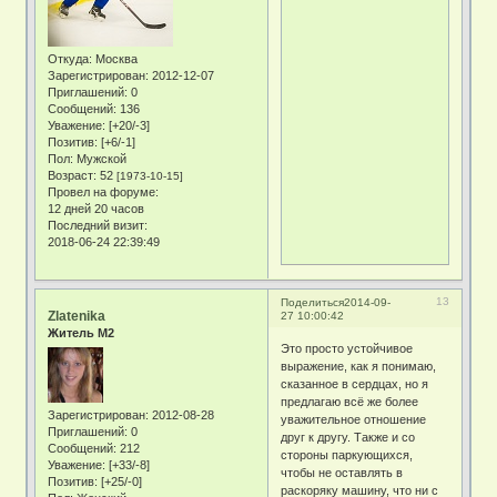
Откуда:
Москва
Зарегистрирован
: 2012-12-07
Приглашений:
0
Сообщений:
136
Уважение:
[+20/-3]
Позитив:
[+6/-1]
Пол:
Мужской
Возраст:
52
[1973-10-15]
Провел на форуме:
12 дней 20 часов
Последний визит:
2018-06-24 22:39:49
13
Поделиться
2014-09-
Zlatenika
27 10:00:42
Житель М2
Это просто устойчивое
выражение, как я понимаю,
сказанное в сердцах, но я
предлагаю всё же более
Зарегистрирован
: 2012-08-28
уважительное отношение
Приглашений:
0
друг к другу. Также и со
Сообщений:
212
стороны паркующихся,
Уважение:
[+33/-8]
чтобы не оставлять в
Позитив:
[+25/-0]
раскоряку машину, что ни с