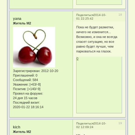
18
Поделиться
2014-10-
yana
01 22:25:42
Житель М2
Пока не будет разметки,
ничего не изменится...
Возможно, и она не всегда
спасет ситуацию, но все
равно будет лучше, чем
парковаться на глазок.
0
Зарегистрирован
: 2012-10-20
Приглашений:
0
Сообщений:
584
Уважение:
[+63/-8]
Позитив:
[+140/-9]
Провел на форуме:
24 дня 15 часов
Последний визит:
2020-01-22 18:16:14
19
Поделиться
2014-10-
kich
02 12:09:24
Житель М2