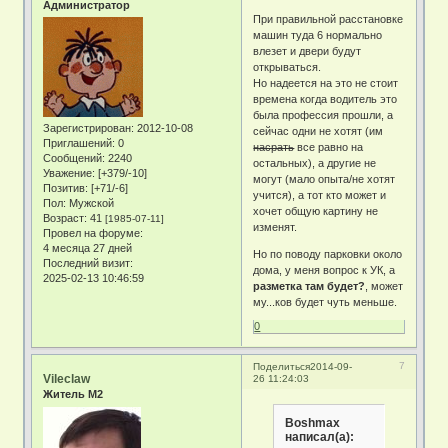
Администратор
При правильной расстановке
машин туда 6 нормально
влезет и двери будут
открываться.
Но надеется на это не стоит
времена когда водитель это
была профессия прошли, а
Зарегистрирован
: 2012-10-08
сейчас одни не хотят (им
Приглашений:
0
насрать
все равно на
Сообщений:
2240
остальных), а другие не
Уважение:
[+379/-10]
могут (мало опыта/не хотят
Позитив:
[+71/-6]
учится), а тот кто может и
Пол:
Мужской
хочет общую картину не
Возраст:
41
[1985-07-11]
изменят.
Провел на форуме:
4 месяца 27 дней
Но по поводу парковки около
Последний визит:
дома, у меня вопрос к УК, а
2025-02-13 10:46:59
разметка там будет?
, может
му...ков будет чуть меньше.
0
7
Поделиться
2014-09-
Vileclaw
26 11:24:03
Житель М2
Boshmax
написал(а):