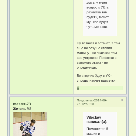
дома, у меня
вопрос к УК, а
разметка там
будет?, может
му...ков будет
чуть меньше.
Ну встанет и встанет, я там
еще ни разу не ставил
машину - не знаю как там
все устроено. По фотке с
высокого этажа - не
определишь.
Во вторник буду в УК -
спрошу насчет разметки.
0
8
Поделиться
2014-09-
master-73
26 12:50:28
Житель М2
Vileclaw
написал(а):
Поместится 5
машин и