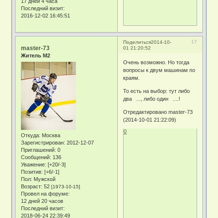
17 дней 4 часа
Последний визит:
2016-12-02 16:45:51
17
Поделиться
2014-10-
master-73
01 21:20:52
Житель М2
Очень возможно. Но тогда
вопросы к двум машинам по
краям.
То есть на выбор: тут либо
два ..., либо один ....!
Отредактировано master-73
(2014-10-01 21:22:09)
0
Откуда:
Москва
Зарегистрирован
: 2012-12-07
Приглашений:
0
Сообщений:
136
Уважение:
[+20/-3]
Позитив:
[+6/-1]
Пол:
Мужской
Возраст:
52
[1973-10-15]
Провел на форуме:
12 дней 20 часов
Последний визит:
2018-06-24 22:39:49