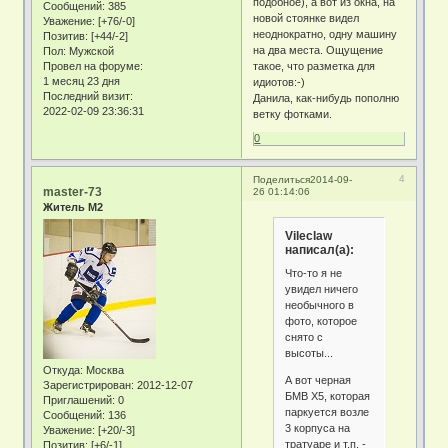
подобное), а вот из окна, на
Сообщений:
385
новой стоянке видел
Уважение:
[+76/-0]
неоднократно, одну машину
Позитив:
[+44/-2]
на два места. Ощущение
Пол:
Мужской
Провел на форуме:
такое, что разметка для
1 месяц 23 дня
идиотов:-)
Последний визит:
Данила, как-нибудь пополню
2022-02-09 23:36:31
ветку фотками.
0
4
Поделиться
2014-09-
master-73
26 01:14:06
Житель М2
Vileclaw
написал(а):
Что-то я не
увидел ничего
необычного в
фото, которое
снято с
высоты...
Откуда:
Москва
А вот черная
Зарегистрирован
: 2012-12-07
БМВ X5, которая
Приглашений:
0
паркуется возле
Сообщений:
136
3 корпуса на
Уважение:
[+20/-3]
тратуаре и т.п. -
Позитив:
[+6/-1]