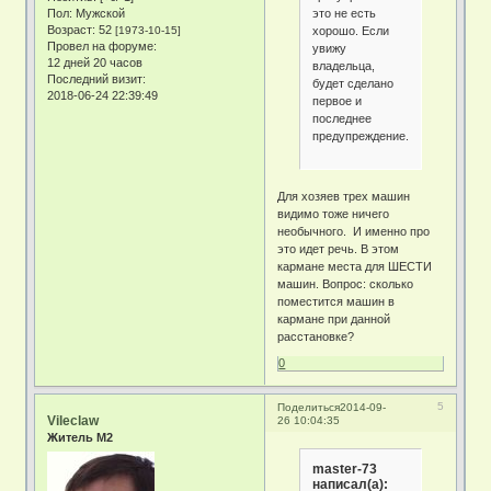
это не есть
Пол:
Мужской
Возраст:
52
хорошо. Если
[1973-10-15]
Провел на форуме:
увижу
12 дней 20 часов
владельца,
Последний визит:
будет сделано
2018-06-24 22:39:49
первое и
последнее
предупреждение...
Для хозяев трех машин
видимо тоже ничего
необычного. И именно про
это идет речь. В этом
кармане места для ШЕСТИ
машин. Вопрос: сколько
поместится машин в
кармане при данной
расстановке?
0
5
Поделиться
2014-09-
Vileclaw
26 10:04:35
Житель М2
master-73
написал(а):