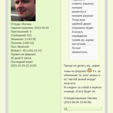
ставить машины
поперек
разметки и
поперек разума!
Тогда еще
удобней двери
Откуда:
Москва
открывать будет.
Зарегистрирован
: 2013-09-29
Приглашений:
0
А искать
Сообщений:
621
оправдания
Уважение:
[+147/-8]
чужим му..ацким
Позитив:
[+59/-22]
поступкам.......
Пол:
Мужской
Лучше
Возраст:
45
[1981-02-15]
промолчать.
Провел на форуме:
20 дней 5 часов
Последний визит:
2021-10-29 22:14:50
Проще не делать му...ацкие
темы на форуме!
Т.к. за
обзывание "м..ком" можно и
по "наглой рыжей морде"
получить.
И следить за собой в первую
очередь. И все будет ок.
Отредактировано Vileclaw
(2014-09-26 13:48:46)
+1