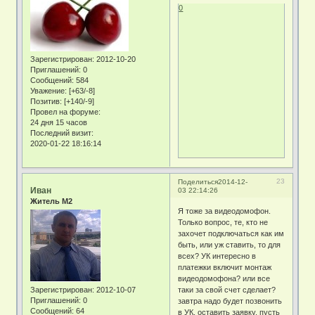
0
Зарегистрирован
: 2012-10-20
Приглашений:
0
Сообщений:
584
Уважение:
[+63/-8]
Позитив:
[+140/-9]
Провел на форуме:
24 дня 15 часов
Последний визит:
2020-01-22 18:16:14
23
Поделиться
2014-12-
Иван
03 22:14:26
Житель М2
Я тоже за видеодомофон.
Только вопрос, те, кто не
захочет подключаться как им
быть, или уж ставить, то для
всех? УК интересно в
платежки включит монтаж
видеодомофона? или все
таки за свой счет сделает?
Зарегистрирован
: 2012-10-07
Приглашений:
0
завтра надо будет позвонить
Сообщений:
64
в УК, оставить заявку, пусть