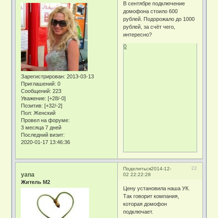
В сентябре подключение
домофона стоило 600
рублей. Подорожало до 1000
рублей, за счёт чего,
интересно?
0
Зарегистрирован
: 2013-03-13
Приглашений:
0
Сообщений:
223
Уважение:
[+28/-0]
Позитив:
[+32/-2]
Пол:
Женский
Провел на форуме:
3 месяца 7 дней
Последний визит:
2020-01-17 13:46:36
22
Поделиться
2014-12-
yana
02 22:22:28
Житель М2
Цену установила наша УК.
Так говорит компания,
которая домофон
подключает.