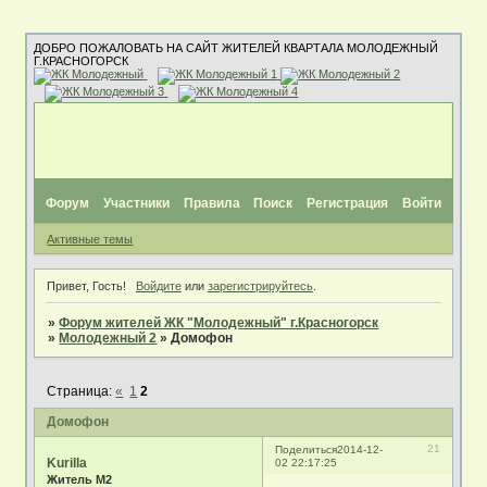
ДОБРО ПОЖАЛОВАТЬ НА САЙТ ЖИТЕЛЕЙ КВАРТАЛА МОЛОДЕЖНЫЙ
Г.КРАСНОГОРСК
Форум
Участники
Правила
Поиск
Регистрация
Войти
Активные темы
Привет, Гость!
Войдите
или
зарегистрируйтесь
.
»
Форум жителей ЖК "Молодежный" г.Красногорск
»
Молодежный 2
»
Домофон
Страница:
«
1
2
Домофон
21
Поделиться
2014-12-
Kurilla
02 22:17:25
Житель М2