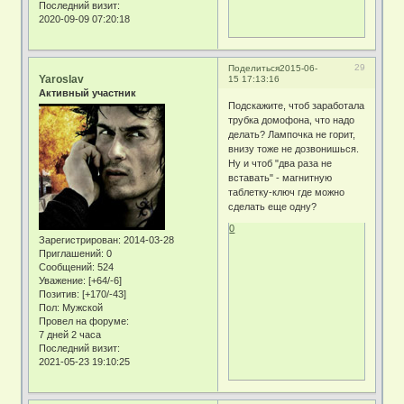
Последний визит:
2020-09-09 07:20:18
29
Поделиться
2015-06-
Yaroslav
15 17:13:16
Активный участник
Подскажите, чтоб заработала
трубка домофона, что надо
делать? Лампочка не горит,
внизу тоже не дозвонишься.
Ну и чтоб "два раза не
вставать" - магнитную
таблетку-ключ где можно
сделать еще одну?
0
Зарегистрирован
: 2014-03-28
Приглашений:
0
Сообщений:
524
Уважение:
[+64/-6]
Позитив:
[+170/-43]
Пол:
Мужской
Провел на форуме:
7 дней 2 часа
Последний визит:
2021-05-23 19:10:25