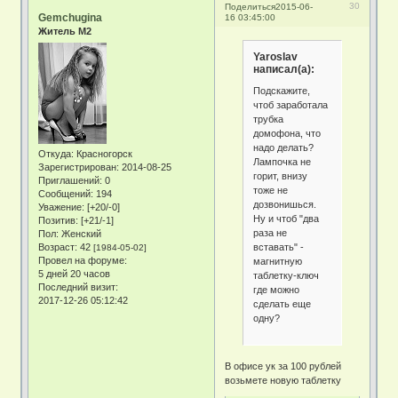
30
Поделиться
2015-06-
Gemchugina
16 03:45:00
Житель М2
Yaroslav
написал(а):
Подскажите,
чтоб заработала
трубка
домофона, что
надо делать?
Откуда:
Красногорск
Лампочка не
Зарегистрирован
: 2014-08-25
горит, внизу
Приглашений:
0
тоже не
Сообщений:
194
дозвонишься.
Уважение:
[+20/-0]
Ну и чтоб "два
Позитив:
[+21/-1]
раза не
Пол:
Женский
вставать" -
Возраст:
42
[1984-05-02]
Провел на форуме:
магнитную
5 дней 20 часов
таблетку-ключ
Последний визит:
где можно
2017-12-26 05:12:42
сделать еще
одну?
В офисе ук за 100 рублей
возьмете новую таблетку