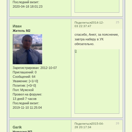
Последний визит:
2020-04-18 18:01:23
25
Поделиться
2014-12-
Иван
03 22:37:47
Житель М2
спасибо, Анют, за пояснение,
завтра наберу в УК
обязательно.
0
Зарегистрирован
: 2012-10-07
Приглашений:
0
Сообщений:
64
Уважение:
[+1/-0]
Позитив:
[+0/-0]
Пол:
Мужской
Провел на форуме:
13 дней 7 часов
Последний визит:
2019-11-10 11:25:04
26
Поделиться
2015-04-
Garik
28 20:17:34
Новосел М2