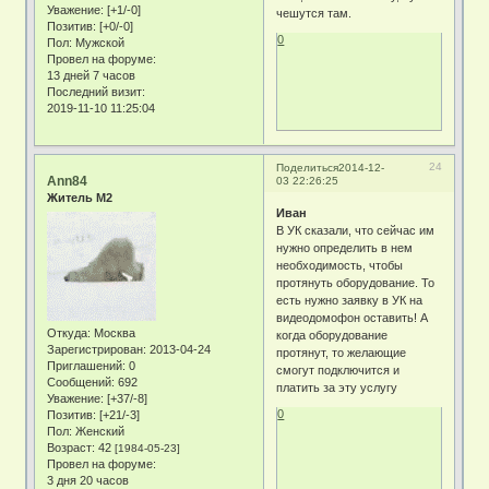
Уважение:
[+1/-0]
чешутся там.
Позитив:
[+0/-0]
0
Пол:
Мужской
Провел на форуме:
13 дней 7 часов
Последний визит:
2019-11-10 11:25:04
24
Поделиться
2014-12-
Ann84
03 22:26:25
Житель М2
Иван
В УК сказали, что сейчас им
нужно определить в нем
необходимость, чтобы
протянуть оборудование. То
есть нужно заявку в УК на
видеодомофон оставить! А
Откуда:
Москва
когда оборудование
Зарегистрирован
: 2013-04-24
протянут, то желающие
Приглашений:
0
смогут подключится и
Сообщений:
692
платить за эту услугу
Уважение:
[+37/-8]
0
Позитив:
[+21/-3]
Пол:
Женский
Возраст:
42
[1984-05-23]
Провел на форуме:
3 дня 20 часов