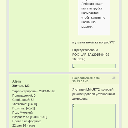
Либо кто знает
как эта трубка
называется,
чтобы купить по
названию
модели.
и у меня такой же вопрос???
Отредактировано
FOX_LARISA (2015-04-29
16:31:39)
0
28
Поделиться
2015-04-
Alem
30 15:52:40
Житель М2
Я ставил LM-UKT2, который
Зарегистрирован
: 2013-07-10
рекомендовали установщики
Приглашений:
0
домофона.
Сообщений:
54
Уважение:
[+4/-0]
0
Позитив:
[+3/-1]
Пол:
Мужской
Возраст:
43
[1983-01-18]
Провел на форуме:
22 дня 16 часов