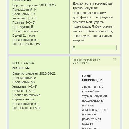
Друзья, есть у кого-нибудь
Зарегистрирован
: 2014-03-25
трубка ненужная
Приглашений:
0
подходящая к нашему
Сообщений:
10
домофону, а то в процессе
Уважение:
[+0/-0]
ремонта моя куда-то
Позитив:
[+0/-0]
подевалась. Либо кто знает
Пол:
Мужской
Провел на форуме:
как эта трубка называется,
5 дней 11 часов
чтобы купить по названию
Последний визит:
модели.
2018-01-28 16:51:59
0
27
Поделиться
2015-04-
FOX_LARISA
29 16:19:43
Житель М2
Зарегистрирован
: 2013-06-21
Garik
Приглашений:
0
написал(а):
Сообщений:
58
Уважение:
[+2/-1]
Друзья, есть у
Позитив:
[+3/-0]
кого-нибудь
Провел на форуме:
трубка ненужная
6 дней 9 часов
подходящая к
Последний визит:
нашему
2018-06-01 11:05:56
домофону, а то в
процессе
ремонта моя
куда-то
подевалась.