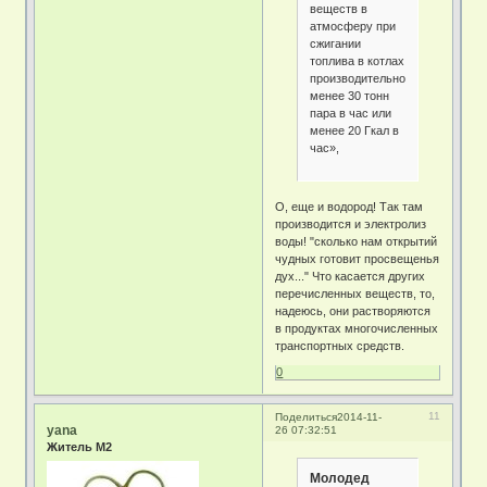
веществ в
атмосферу при
сжигании
топлива в котлах
производительностью
менее 30 тонн
пара в час или
менее 20 Гкал в
час»,
О, еще и водород! Так там
производится и электролиз
воды! "сколько нам открытий
чудных готовит просвещенья
дух..." Что касается других
перечисленных веществ, то,
надеюсь, они растворяются
в продуктах многочисленных
транспортных средств.
0
11
Поделиться
2014-11-
yana
26 07:32:51
Житель М2
Молодед