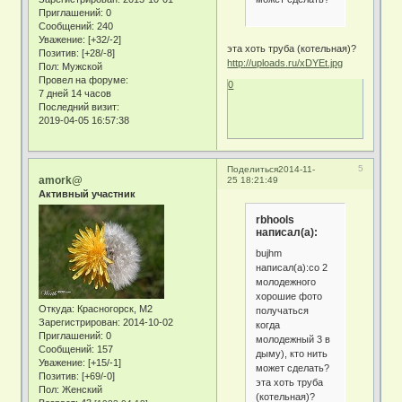
Приглашений:
0
Сообщений:
240
Уважение:
[+32/-2]
эта хоть труба (котельная)?
Позитив:
[+28/-8]
http://uploads.ru/xDYEt.jpg
Пол:
Мужской
Провел на форуме:
0
7 дней 14 часов
Последний визит:
2019-04-05 16:57:38
5
Поделиться
2014-11-
amork@
25 18:21:49
Активный участник
rbhools
написал(а):
bujhm
написал(а):со 2
молодежного
хорошие фото
Откуда:
Красногорск, М2
получаться
Зарегистрирован
: 2014-10-02
когда
Приглашений:
0
молодежный 3 в
Сообщений:
157
дыму), кто нить
Уважение:
[+15/-1]
может сделать?
Позитив:
[+69/-0]
эта хоть труба
Пол:
Женский
(котельная)?