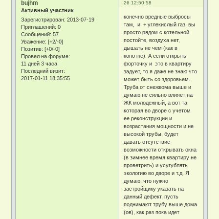
bujhm
26 12:50:58
Активный участник
конечно вредные выбросы
Зарегистрирован
: 2013-07-19
там, и + углекислый газ, вы
Приглашений:
0
просто рядом с котельной
Сообщений:
57
постойте, воздуха нет,
Уважение:
[+2/-0]
дышать не чем (как в
Позитив:
[+0/-0]
копотне). А если открыть
Провел на форуме:
11 дней 3 часа
форточку и это в квартиру
Последний визит:
задует, то я даже не знаю что
2017-01-11 18:35:55
может быть со здоровьем.
Труба от снежкома выше и
думаю не сильно влияет на
ЖК молодежный, а вот та
которая во дворе с учетом
ее реконструкции и
возрастания мощности и не
высокой трубы, будет
давать отсутствие
возможности открывать окна
(в зимнее время квартиру не
проветрить) и усугублять
экологию во дворе и т.д. Я
думаю, что нужно
застройщику указать на
данный дефект, пусть
поднимают трубу выше дома
(ов), как раз пока идет