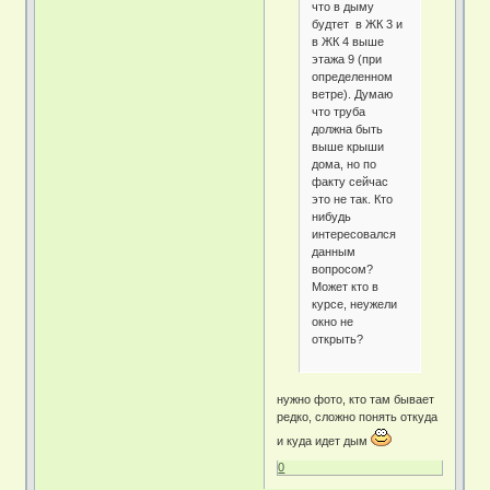
что в дыму
будтет в ЖК 3 и
в ЖК 4 выше
этажа 9 (при
определенном
ветре). Думаю
что труба
должна быть
выше крыши
дома, но по
факту сейчас
это не так. Кто
нибудь
интересовался
данным
вопросом?
Может кто в
курсе, неужели
окно не
открыть?
нужно фото, кто там бывает
редко, сложно понять откуда
и куда идет дым
0