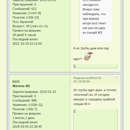
со стоянкой
Зарегистрирован
: 2013-09-29
Приглашений:
0
находится.
Сообщений:
621
Вчера тоже
Уважение:
[+147/-8]
наблюдала, что
Позитив:
[+59/-22]
при южном
Пол:
Мужской
ветре всё тянет
Возраст:
45
[1981-02-15]
как раз на одну
Провел на форуме:
из секций М3
20 дней 5 часов
Последний визит:
2021-10-29 22:14:50
А из трубы дым или пар
идет?
0
7
Поделиться
2014-11-
kich
25 19:58:00
Житель М2
Из трубы идет дым, а точнее
Зарегистрирован
: 2013-01-22
топочный газ. И сегодня
Приглашений:
0
аккурат в середину крайней
Сообщений:
988
секции М-4
Уважение:
[+159/-11]
Позитив:
[+65/-7]
0
Провел на форуме:
1 месяц 1 день
Последний визит:
2018-03-04 22:39:45