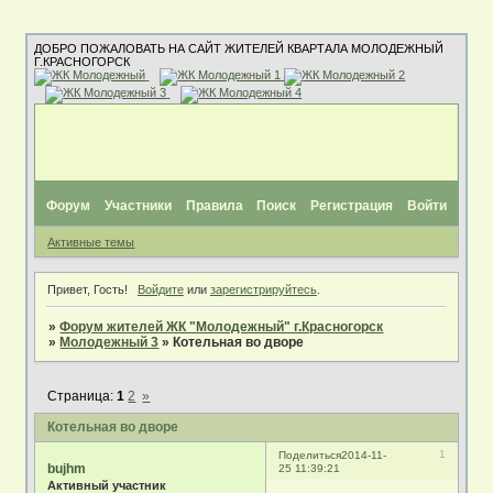
ДОБРО ПОЖАЛОВАТЬ НА САЙТ ЖИТЕЛЕЙ КВАРТАЛА МОЛОДЕЖНЫЙ
Г.КРАСНОГОРСК
Форум
Участники
Правила
Поиск
Регистрация
Войти
Активные темы
Привет, Гость!
Войдите
или
зарегистрируйтесь
.
»
Форум жителей ЖК "Молодежный" г.Красногорск
»
Молодежный 3
»
Котельная во дворе
Страница:
1
2
»
Котельная во дворе
1
Поделиться
2014-11-
bujhm
25 11:39:21
Активный участник