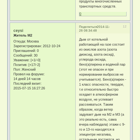
продукты многочисленных
транспортных средств.
0
12
Поделиться
2014-11-
ceysi
26 08:34:48
Житель М2
Дым от котельной
Откуда:
Москва
работающей на газе состоит
Зарегистрирован
: 2012-10-24
из окислов азота (азота
Приглашений:
0
диоксид, азота оксид),
Сообщений:
30
углерода оксида,
Уважение:
[+1/-0]
бенз(а)пирена и водяной пар
Позитив:
[+17/-2]
Пол:
Женский
(этот не опасен и при
Провел на форуме:
нормировании выбросов не
14 дней 14 часов
учитывается). Бенз(а)пирен -
Последний визит:
1 класс опасности, твердое,
2015-07-15 16:27:26
т.е относительно быстро
оседает в атмосферном
воздухе, не успевает
рассеиваться. Таким
образом, когда ветер
задувает дым на М2 и М3 (а
это реально есть, сама
вчера наблюдала) этажи с 9-
го и 13-го находятся в
эпицентре негатива,
остальным достается, но