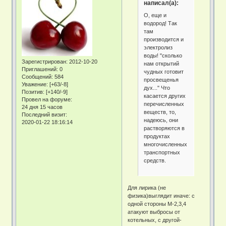
написал(а):
О, еще и
водород! Так
там
производится и
электролиз
воды! "сколько
Зарегистрирован
: 2012-10-20
нам открытий
Приглашений:
0
чудных готовит
Сообщений:
584
просвещенья
Уважение:
[+63/-8]
дух..." Что
Позитив:
[+140/-9]
касается других
Провел на форуме:
перечисленных
24 дня 15 часов
веществ, то,
Последний визит:
надеюсь, они
2020-01-22 18:16:14
растворяются в
продуктах
многочисленных
транспортных
средств.
Для лирика (не
физика)выглядит иначе: с
одной стороны М-2,3,4
атакуют выбросы от
котельных, с другой-