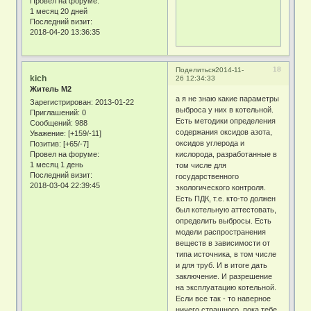
Провел на форуме:
1 месяц 20 дней
Последний визит:
2018-04-20 13:36:35
18
Поделиться
2014-11-
kich
26 12:34:33
Житель М2
а я не знаю какие параметры
Зарегистрирован
: 2013-01-22
выброса у них в котельной.
Приглашений:
0
Есть методики определения
Сообщений:
988
содержания оксидов азота,
Уважение:
[+159/-11]
оксидов углерода и
Позитив:
[+65/-7]
кислорода, разработанные в
Провел на форуме:
1 месяц 1 день
том числе для
Последний визит:
государственного
2018-03-04 22:39:45
экологического контроля.
Есть ПДК, т.е. кто-то должен
был котельную аттестовать,
определить выбросы. Есть
модели распространения
веществ в зависимости от
типа источника, в том числе
и для труб. И в итоге дать
заключение. И разрешение
на эксплуатацию котельной.
Если все так - то наверное
ничего страшного, пока тебе