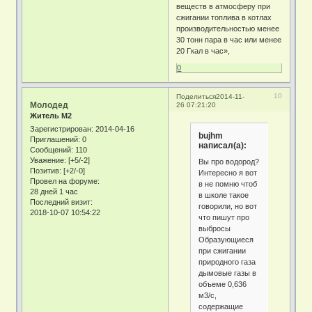
веществ в атмосферу при
сжигании топлива в котлах
производительностью менее
30 тонн пара в час или менее
20 Гкал в час»,
0
10
Поделиться
2014-11-
Молодед
26 07:21:20
Житель М2
Зарегистрирован
: 2014-04-16
bujhm
Приглашений:
0
написал(а):
Сообщений:
110
Уважение:
[+5/-2]
Вы про водород?
Позитив:
[+2/-0]
Интересно я вот
Провел на форуме:
в не помню чтоб
28 дней 1 час
в школе такое
Последний визит:
говорили, но вот
2018-10-07 10:54:22
что пишут про
выбросы
Образующиеся
при сжигании
природного газа
дымовые газы в
объеме 0,636
м3/с,
содержащие