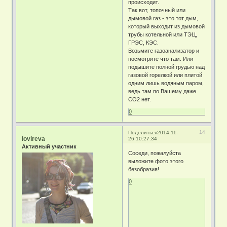
происходит.
Так вот, топочный или
дымовой газ - это тот дым,
который выходит из дымовой
трубы котельной или ТЭЦ,
ГРЭС, КЭС.
Возьмите газоанализатор и
посмотрите что там. Или
подышите полной грудью над
газовой горелкой или плитой
одним лишь водяным паром,
ведь там по Вашему даже
СО2 нет.
0
14
Поделиться
2014-11-
lovireva
26 10:27:34
Активный участник
Соседи, пожалуйста
выложите фото этого
безобразия!
0