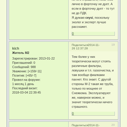
лично в форточку не дует. А
если в форточку дует - то тут
не до ПДК.
Я думаю
ceysi
, поскольку
эколог и эксперт лучше
расскажет.
0
19
Поделиться
2014-11-
kich
26 12:37:28
Житель М2
Тем более у них
Зарегистрирован
: 2013-01-22
теоретически могут стоять
Приглашений:
0
различные фильтры,
Сообщений:
988
ловушки и т.п. газоочистка, и
Уважение:
[+159/-11]
там вообще фиалками
Позитив:
[+65/-7]
пахнет. Кто знает. С другой
Провел на форуме:
1 месяц 1 день
стороны М-2 такая же труба,
Последний визит:
только по мощнее от
2018-03-04 22:39:45
Снежкома. Эксплуатируют
же, наверное можно, и
значит теоретически ничего
страшного.
0
20
Поделиться
2014-11-