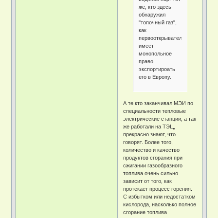
же, кто здесь
обнаружил
"топочный газ",
как
первооткрыватель,
имеет
монопольное
право
экспортироать
его в Европу.
А те кто заканчивал МЭИ по
специальности тепловые
электрические станции, а так
же работали на ТЭЦ,
прекрасно знают, что
говорят. Более того,
количество и качество
продуктов сгорания при
сжигании газообразного
топлива очень сильно
зависит от того, как
протекает процесс горения.
С избытком или недостатком
кислорода, насколько полное
сгорание топлива