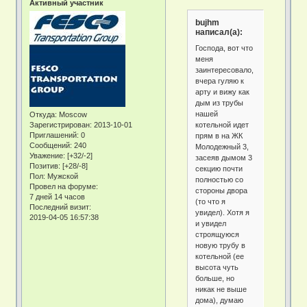
Активный участник
bujhm
написал(а):
Господа, вот что
меня
заинтересовало,
вчера гуляю к
арту и вижу как
дым из трубы
нашей
Откуда:
Moscow
котельной идет
Зарегистрирован
: 2013-10-01
Приглашений:
0
прям в на ЖК
Сообщений:
240
Молодежный 3,
Уважение:
[+32/-2]
засеяв дымом 3
Позитив:
[+28/-8]
секцию почти
Пол:
Мужской
полностью со
Провел на форуме:
стороны двора
7 дней 14 часов
(то что я
Последний визит:
увидел). Хотя я
2019-04-05 16:57:38
и увидел
строящуюся
новую трубу в
котельной (ее
высота чуть
больше, но
никак не выше
дома), думаю