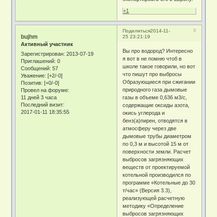
+1
9
Поделиться
2014-11-
bujhm
25 23:21:19
Активный участник
Вы про водород? Интересно
Зарегистрирован
: 2013-07-19
я вот в не помню чтоб в
Приглашений:
0
школе такое говорили, но вот
Сообщений:
57
что пишут про выбросы
Уважение:
[+2/-0]
Образующиеся при сжигании
Позитив:
[+0/-0]
природного газа дымовые
Провел на форуме:
11 дней 3 часа
газы в объеме 0,636 м3/с,
Последний визит:
содержащие оксиды азота,
2017-01-11 18:35:55
окись углерода и
бенз(а)пирен, отводятся в
атмосферу через две
дымовые трубы диаметром
по 0,3 м и высотой 15 м от
поверхности земли. Расчет
выбросов загрязняющих
веществ от проектируемой
котельной производился по
программе «Котельные до 30
т/час» (Версия 3.3),
реализующей расчетную
методику «Определение
выбросов загрязняющих