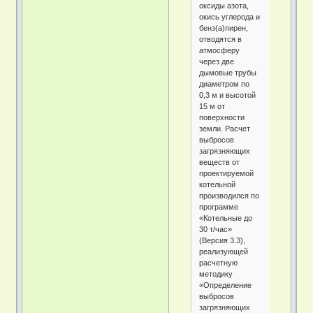
оксиды азота,
окись углерода и
бенз(а)пирен,
отводятся в
атмосферу
через две
дымовые трубы
диаметром по
0,3 м и высотой
15 м от
поверхности
земли. Расчет
выбросов
загрязняющих
веществ от
проектируемой
котельной
производился по
программе
«Котельные до
30 т/час»
(Версия 3.3),
реализующей
расчетную
методику
«Определение
выбросов
загрязняющих