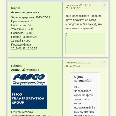
3
Поделиться
2014-11-
bujhm
25 12:55:58
Активный участник
со 2 молодежного хорошие
Зарегистрирован
: 2013-07-19
фото получаться когда
Приглашений:
0
молодежный 3 в дыму), кто
Сообщений:
57
нить может сделать?
Уважение:
[+2/-0]
Позитив:
[+0/-0]
0
Провел на форуме:
11 дней 3 часа
Последний визит:
2017-01-11 18:35:55
4
Поделиться
2014-11-
rbhools
25 17:54:12
Активный участник
bujhm
написал(а):
со 2
молодежного
хорошие фото
получаться
когда
молодежный 3 в
дыму), кто нить
Откуда:
Moscow
может сделать?
Зарегистрирован
: 2013-10-01