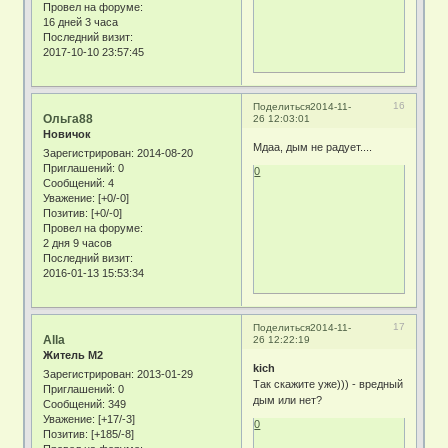
Провел на форуме:
16 дней 3 часа
Последний визит:
2017-10-10 23:57:45
16
Поделиться
2014-11-
Ольга88
26 12:03:01
Новичок
Мдаа, дым не радует....
Зарегистрирован
: 2014-08-20
Приглашений:
0
0
Сообщений:
4
Уважение:
[+0/-0]
Позитив:
[+0/-0]
Провел на форуме:
2 дня 9 часов
Последний визит:
2016-01-13 15:53:34
17
Поделиться
2014-11-
Alla
26 12:22:19
Житель М2
kich
Зарегистрирован
: 2013-01-29
Так скажите уже))) - вредный
Приглашений:
0
дым или нет?
Сообщений:
349
Уважение:
[+17/-3]
0
Позитив:
[+185/-8]