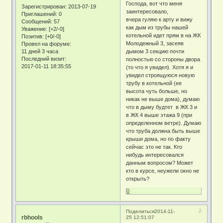
Господа, вот что меня
Зарегистрирован
: 2013-07-19
заинтересовало,
Приглашений:
0
вчера гуляю к арту и вижу
Сообщений:
57
как дым из трубы нашей
Уважение:
[+2/-0]
котельной идет прям в на ЖК
Позитив:
[+0/-0]
Молодежный 3, засеяв
Провел на форуме:
11 дней 3 часа
дымом 3 секцию почти
Последний визит:
полностью со стороны двора
2017-01-11 18:35:55
(то что я увидел). Хотя я и
увидел строящуюся новую
трубу в котельной (ее
высота чуть больше, но
никак не выше дома), думаю
что в дыму будтет в ЖК 3 и
в ЖК 4 выше этажа 9 (при
определенном ветре). Думаю
что труба должна быть выше
крыши дома, но по факту
сейчас это не так. Кто
нибудь интересовался
данным вопросом? Может
кто в курсе, неужели окно не
открыть?
0
2
Поделиться
2014-11-
rbhools
25 12:51:07