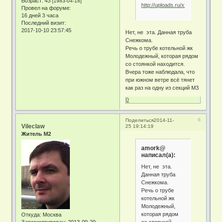
Возраст:
43
[1983-04-18]
http://uploads.ru/xDYEt.jpg
Провел на форуме:
16 дней 3 часа
Последний визит:
2017-10-10 23:57:45
Нет, не эта. Данная труба
Снежкома.
Речь о трубе котельной жк
Молодежный, которая рядом
со стоянкой находится.
Вчера тоже наблюдала, что
при южном ветре всё тянет
как раз на одну из секций М3
0
6
Поделиться
2014-11-
Vileclaw
25 19:14:19
Житель М2
amork@
написал(а):
Нет, не эта.
Данная труба
Снежкома.
Речь о трубе
котельной жк
Молодежный,
которая рядом
Откуда:
Москва