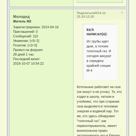
8
Поделиться
2014-11-
Молодед
25 20:12:20
Житель М2
Зарегистрирован
: 2014-04-16
kich
Приглашений:
0
написал(а):
Сообщений:
110
Уважение:
[+5/-2]
Из трубы идет
Позитив:
[+2/-0]
дым, а точнее
Провел на форуме:
топочный газ. И
28 дней 1 час
сегодня аккурат
Последний визит:
в середину
2018-10-07 10:54:22
крайней секции
М-4
Котельные работают на газе
(не мазут и не уголь). Те, кто
ходил в школу, читали в
учебнике, что при сгорании
газа выделяется тепловая
энергия и водяной пар. Тот
же, кто здесь обнаружил
"топочный газ", как
первооткрыватель, имеет
монопольное право
экспортироать его в Европу.