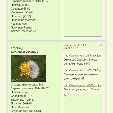
Зарегистрирован
: 2013-11-17
Приглашений:
0
Сообщений:
50
Уважение:
[+1/-0]
Позитив:
[+1/-0]
Провел на форуме:
4 дня 21 час
Последний визит:
2017-11-05 13:46:48
15
Поделиться
2014-11-
amork@
26 11:57:27
Активный участник
http://sa.uploads.ru/t/ikyaX.jpg
Это вид с 1секции. Вчера
вечером несло к М3
http://sa.uploads.ru/t/EL8RB.jpg
Сегодня утром не повезло
уже 1секции М2
Откуда:
Красногорск, М2
http://sa.uploads.ru/t/aXyLg.jpg
Зарегистрирован
: 2014-10-02
Тоже сегодня, вид от Плазы
Приглашений:
0
0
Сообщений:
157
Уважение:
[+15/-1]
Позитив:
[+69/-0]
Пол:
Женский
Возраст:
43
[1983-04-18]