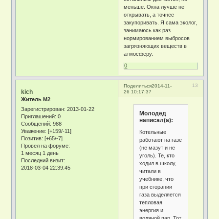
меньше. Окна лучше не
открывать, а точнее
закупоривать. Я сама эколог,
занимаюсь как раз
нормированием выбросов
загрязняющих веществ в
атмосферу.
0
13
Поделиться
2014-11-
kich
26 10:17:37
Житель М2
Зарегистрирован
: 2013-01-22
Молодед
Приглашений:
0
написал(а):
Сообщений:
988
Уважение:
[+159/-11]
Котельные
Позитив:
[+65/-7]
работают на газе
Провел на форуме:
(не мазут и не
1 месяц 1 день
уголь). Те, кто
Последний визит:
ходил в школу,
2018-03-04 22:39:45
читали в
учебнике, что
при сгорании
газа выделяется
тепловая
энергия и
водяной пар. Тот