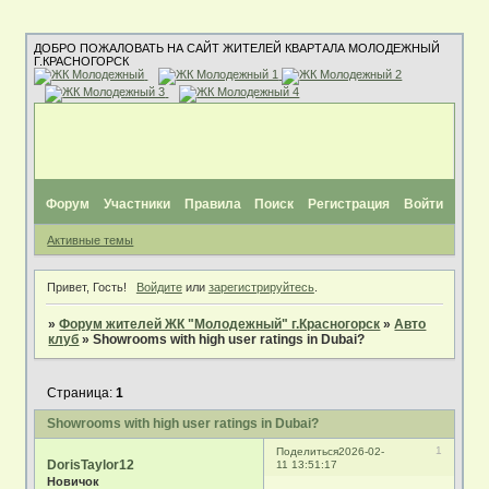
ДОБРО ПОЖАЛОВАТЬ НА САЙТ ЖИТЕЛЕЙ КВАРТАЛА МОЛОДЕЖНЫЙ
Г.КРАСНОГОРСК
Форум
Участники
Правила
Поиск
Регистрация
Войти
Активные темы
Привет, Гость!
Войдите
или
зарегистрируйтесь
.
»
Форум жителей ЖК "Молодежный" г.Красногорск
»
Авто
клуб
»
Showrooms with high user ratings in Dubai?
Страница:
1
Showrooms with high user ratings in Dubai?
1
Поделиться
2026-02-
DorisTaylor12
11 13:51:17
Новичок