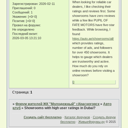
When looking for reliable car
Зарегистрирован
: 2026-02-11
dealers, I like checking their
Приглашений:
0
ratings and reviews first. Some
Сообщений:
1
showrooms have zero reviews
Уважение:
[+0/-0]
while a few like PUPIL OF
Позитив:
[+0/-0]
FATE MOTORS have five-star
Провел на форуме:
Не определено
feedback. While browsing, I
Последний визит:
found
2026-03-05 13:21:10
https://auto.ae/showrooms/all/
which provides ratings,
number of ads, and followers
for over 450 showrooms. It
helps to gauge which dealers
are trustworthy and active.
How much do you rely on
online reviews before visiting a
showroom?
0
Страница:
1
»
Форум жителей ЖК "Молодежный" г.Красногорск
»
Авто
клуб
»
Showrooms with high user ratings in Dubai?
Создать сайт бесплатно
·
Каталог форумов
·
Создать форум
бесплатно
·
ЖивыеФорумы.ру
© 2015