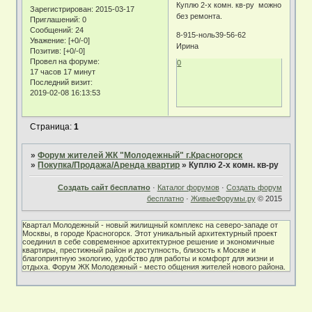
Куплю 2-х комн. кв-ру можно
Зарегистрирован
: 2015-03-17
без ремонта.
Приглашений:
0
Сообщений:
24
8-915-ноль39-56-62
Уважение:
[+0/-0]
Ирина
Позитив:
[+0/-0]
Провел на форуме:
0
17 часов 17 минут
Последний визит:
2019-02-08 16:13:53
Страница:
1
»
Форум жителей ЖК "Молодежный" г.Красногорск
»
Покупка/Продажа/Аренда квартир
»
Куплю 2-х комн. кв-ру
Создать сайт бесплатно
·
Каталог форумов
·
Создать форум
бесплатно
·
ЖивыеФорумы.ру
© 2015
Квартал Молодежный - новый жилищный комплекс на северо-западе от
Москвы, в городе Красногорск. Этот уникальный архитектурный проект
соединил в себе современное архитектурное решение и экономичные
квартиры, престижный район и доступность, близость к Москве и
благоприятную экологию, удобство для работы и комфорт для жизни и
отдыха. Форум ЖК Молодежный - место общения жителей нового района.