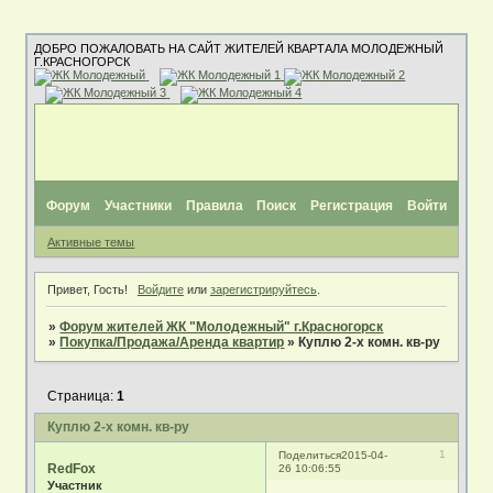
ДОБРО ПОЖАЛОВАТЬ НА САЙТ ЖИТЕЛЕЙ КВАРТАЛА МОЛОДЕЖНЫЙ
Г.КРАСНОГОРСК
Форум
Участники
Правила
Поиск
Регистрация
Войти
Активные темы
Привет, Гость!
Войдите
или
зарегистрируйтесь
.
»
Форум жителей ЖК "Молодежный" г.Красногорск
»
Покупка/Продажа/Аренда квартир
»
Куплю 2-х комн. кв-ру
Страница:
1
Куплю 2-х комн. кв-ру
1
Поделиться
2015-04-
RedFox
26 10:06:55
Участник