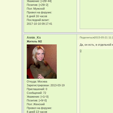
Уважение:
[+28/-44]
Позитив:
[+29/-2]
Пол:
Мужской
Провел на форуме:
6 дней 16 часов
Последний визит:
2017-10-10 09:17:41
Annie_Ks
Поделиться
2015-05-21 11:
Житель М2
Да, он есть, в отдельной
0
Откуда:
Москва
Зарегистрирован
: 2013-03-19
Приглашений:
0
Сообщений:
72
Уважение:
[+1/-0]
Позитив:
[+9/-0]
Пол:
Женский
Провел на форуме:
8 дней 13 часов