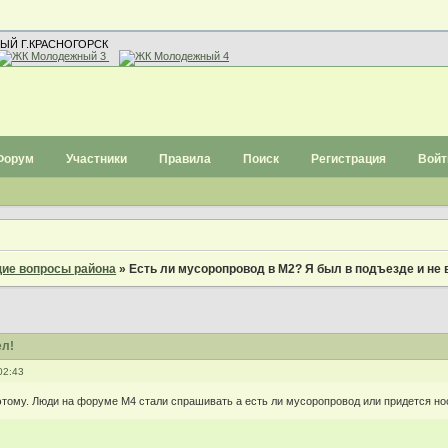
ЫЙ Г.КРАСНОГОРСК
Форум
Участники
Правила
Поиск
Регистрация
Войт
ие вопросы района
»
Есть ли мусоропровод в М2? Я был в подъезде и не 
ел!
02:43
этому. Люди на форуме М4 стали спрашивать а есть ли мусоропровод или придется н