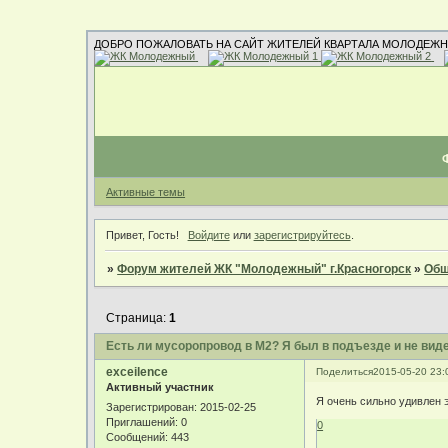
ДОБРО ПОЖАЛОВАТЬ НА САЙТ ЖИТЕЛЕЙ КВАРТАЛА МОЛОДЕЖН
Активные темы
Привет, Гость!
Войдите
или
зарегистрируйтесь
.
»
Форум жителей ЖК "Молодежный" г.Красногорск
»
Общ
Страница:
1
Есть ли мусоропровод в М2? Я был в подъезде и не вид
exceilence
Поделиться
2015-05-20 23:
Активный участник
Я очень сильно удивлен 
Зарегистрирован
: 2015-02-25
Приглашений:
0
0
Сообщений:
443