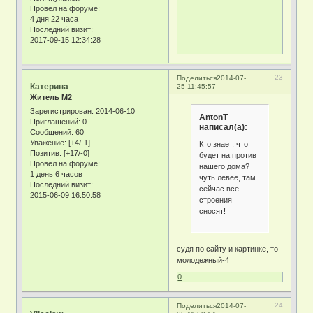
Провел на форуме:
4 дня 22 часа
Последний визит:
2017-09-15 12:34:28
23
Поделиться
2014-07-
Катерина
25 11:45:57
Житель М2
Зарегистрирован
: 2014-06-10
AntonT
Приглашений:
0
написал(а):
Сообщений:
60
Уважение:
[+4/-1]
Кто знает, что
Позитив:
[+17/-0]
будет на против
Провел на форуме:
нашего дома?
1 день 6 часов
чуть левее, там
Последний визит:
сейчас все
2015-06-09 16:50:58
строения
сносят!
судя по сайту и картинке, то
молодежный-4
0
24
Поделиться
2014-07-