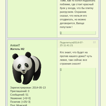
Тоже, как то хотел подъехать
поближе, где стоит красный
буек у входа, что бы плитку
разгрузили. Охранник
сказал, что нельзя его
отодвигать, но можно
договорится, Вапще
попутали !
0
22
Поделиться
2014-07-
AntonT
25 11:41:21
Житель М2
Кто знает, что будет на
против нашего дома? чуть
левее, там сейчас все
строения сносят!
0
Зарегистрирован
: 2014-05-13
Приглашений:
0
Сообщений:
51
Уважение:
[+0/-0]
Позитив:
[+25/-3]
Пол:
Мужской