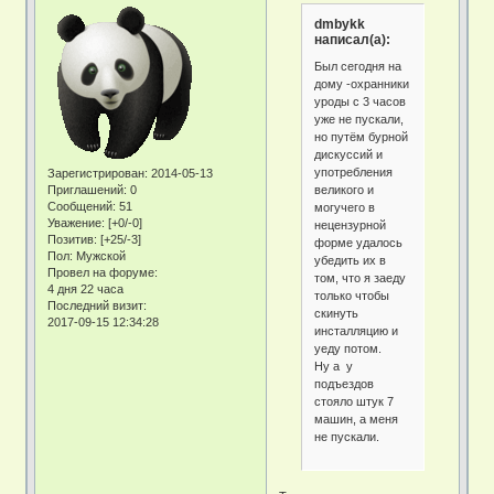
dmbykk
написал(а):
Был сегодня на
дому -охранники
уроды с 3 часов
уже не пускали,
но путём бурной
дискуссий и
употребления
Зарегистрирован
: 2014-05-13
великого и
Приглашений:
0
Сообщений:
51
могучего в
Уважение:
[+0/-0]
нецензурной
Позитив:
[+25/-3]
форме удалось
Пол:
Мужской
убедить их в
Провел на форуме:
том, что я заеду
4 дня 22 часа
только чтобы
Последний визит:
скинуть
2017-09-15 12:34:28
инсталляцию и
уеду потом.
Ну а у
подъездов
стояло штук 7
машин, а меня
не пускали.