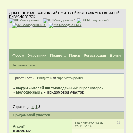
ДОБРО ПОЖАЛОВАТЬ НА САЙТ ЖИТЕЛЕЙ КВАРТАЛА МОЛОДЕЖНЫЙ
Г.КРАСНОГОРСК
Форум
Участники
Правила
Поиск
Регистрация
Войти
Активные темы
Привет, Гость!
Войдите
или
зарегистрируйтесь
.
»
Форум жителей ЖК "Молодежный" г.Красногорск
»
Молодежный 2
»
Придомовой участок
Страница:
«
1
2
Придомовой участок
21
Поделиться
2014-07-
AntonT
25 11:40:16
Житель М2