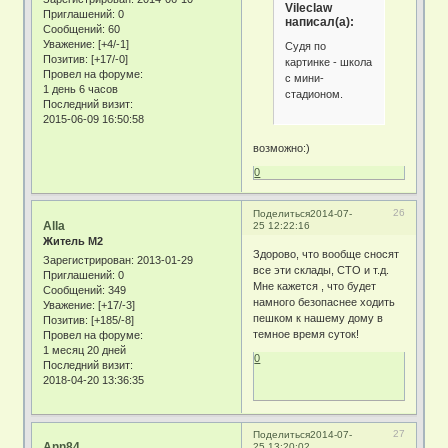
Vileclaw
Приглашений:
0
написал(а):
Сообщений:
60
Уважение:
[+4/-1]
Судя по
Позитив:
[+17/-0]
картинке - школа
Провел на форуме:
с мини-
1 день 6 часов
стадионом.
Последний визит:
2015-06-09 16:50:58
возможно:)
0
26
Поделиться
2014-07-
Alla
25 12:22:16
Житель М2
Здорово, что вообще сносят
Зарегистрирован
: 2013-01-29
все эти склады, СТО и т.д.
Приглашений:
0
Мне кажется , что будет
Сообщений:
349
намного безопаснее ходить
Уважение:
[+17/-3]
пешком к нашему дому в
Позитив:
[+185/-8]
темное время суток!
Провел на форуме:
1 месяц 20 дней
0
Последний визит:
2018-04-20 13:36:35
27
Поделиться
2014-07-
Ann84
25 13:20:02