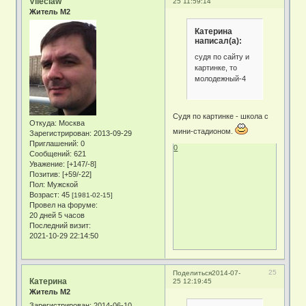
Vileclaw
25 11:59:14
Житель М2
Катерина
написал(а):
судя по сайту и
картинке, то
молодежный-4
Судя по картинке - школа с
Откуда:
Москва
мини-стадионом.
Зарегистрирован
: 2013-09-29
Приглашений:
0
0
Сообщений:
621
Уважение:
[+147/-8]
Позитив:
[+59/-22]
Пол:
Мужской
Возраст:
45
[1981-02-15]
Провел на форуме:
20 дней 5 часов
Последний визит:
2021-10-29 22:14:50
25
Поделиться
2014-07-
Катерина
25 12:19:45
Житель М2
Зарегистрирован
: 2014-06-10