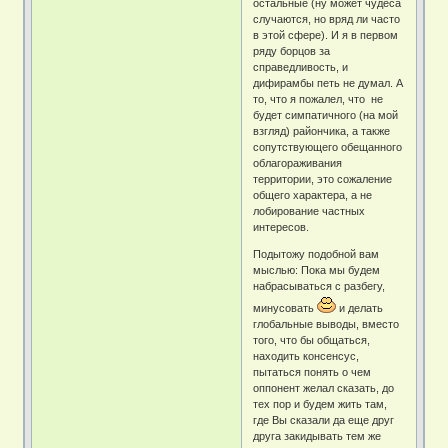
остальные (ну может чудеса
случаются, но вряд ли часто
в этой сфере). И я в первом
ряду борцов за
справедливость, и
дифирамбы петь не думал. А
то, что я пожалел, что не
будет симпатичного (на мой
взгляд) райончика, а также
сопутствующего обещанного
облагораживания
территории, это сожаление
общего характера, а не
лобирование частных
интересов.
Подытожу подобной вам
мыслью: Пока мы будем
набрасываться с разбегу,
минусовать
и делать
глобальные выводы, вместо
того, что бы общаться,
находить консенсус,
пытаться понять о чем
оппонент желал сказать, до
тех пор и будем жить там,
где Вы сказали да еще друг
друга закидывать тем же