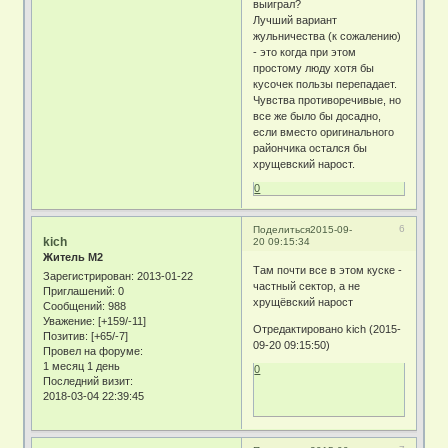
выиграл?
Лучший вариант
жульничества (к сожалению)
- это когда при этом
простому люду хотя бы
кусочек пользы перепадает.
Чувства противоречивые, но
все же было бы досадно,
если вместо оригинального
райончика остался бы
хрущевский нарост.
0
6
Поделиться
2015-09-
kich
20 09:15:34
Житель М2
Там почти все в этом куске -
Зарегистрирован
: 2013-01-22
частный сектор, а не
Приглашений:
0
хрущёвский нарост
Сообщений:
988
Уважение:
[+159/-11]
Отредактировано kich (2015-
Позитив:
[+65/-7]
09-20 09:15:50)
Провел на форуме:
1 месяц 1 день
0
Последний визит:
2018-03-04 22:39:45