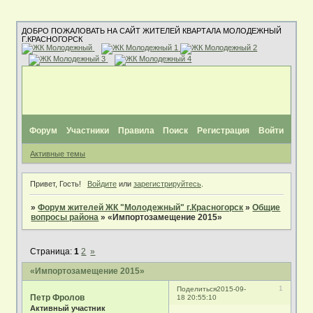
ДОБРО ПОЖАЛОВАТЬ НА САЙТ ЖИТЕЛЕЙ КВАРТАЛА МОЛОДЕЖНЫЙ
Г.КРАСНОГОРСК
Форум
Участники
Правила
Поиск
Регистрация
Войти
Активные темы
Привет, Гость!
Войдите
или
зарегистрируйтесь
.
»
Форум жителей ЖК "Молодежный" г.Красногорск
»
Общие
вопросы района
»
«Импортозамещение 2015»
Страница:
1
2
»
«Импортозамещение 2015»
1
Поделиться
2015-09-
Петр Фролов
18 20:55:10
Активный участник