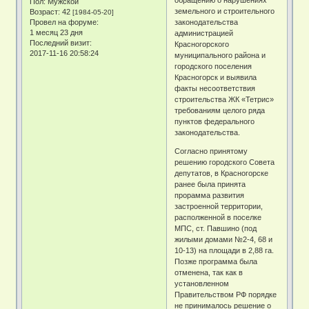
обращению о нарушениях
Пол:
Мужской
земельного и строительного
Возраст:
42
[1984-05-20]
Провел на форуме:
законодательства
1 месяц 23 дня
администрацией
Последний визит:
Красногорского
2017-11-16 20:58:24
муниципального района и
городского поселения
Красногорск и выявила
факты несоответствия
строительства ЖК «Тетрис»
требованиям целого ряда
пунктов федерального
законодательства.
Согласно принятому
решению городского Совета
депутатов, в Красногорске
ранее была принята
прорамма развития
застроенной территории,
располженной в поселке
МПС, ст. Павшино (под
жилыми домами №2-4, 68 и
10-13) на площади в 2,88 га.
Позже программа была
отменена, так как в
установленном
Правительством РФ порядке
не принималось решение о