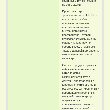
квартиры в той же локации,
но без отделки.
Проект квартир-
трансформеров «ТЕТРИС»
представляет собой
новейшую мобильную
систему организации
внутреннего жилого
пространства, которая
позволяет каждому жильцу
оформить квартиру по
своему вкусу, а также без
труда в дальнейшем вносить
изменения в созданный
интерьер.
Система предусматривает
набор мебельных модулей,
которые легко
комбинируются друг с
другом и представлены в
широком спектре цветов и
материалов. Для крепления и
перемещения мебельных
модулей стены квартир
отделываются
специальными компакт-
панелями с системой