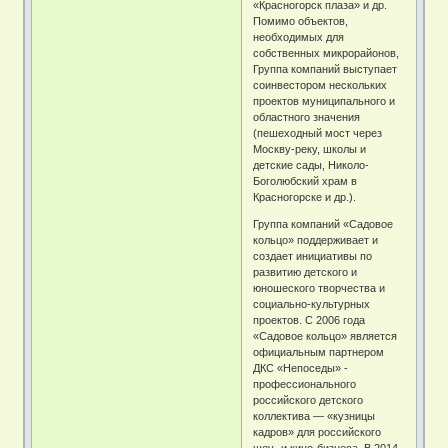
«Красногорск плаза» и др.
Помимо объектов,
необходимых для
собственных микрорайонов,
Группа компаний выступает
cоинвестором нескольких
проектов муниципального и
областного значения
(пешеходный мост через
Москву-реку, школы и
детские сады, Николо-
Боголюбский храм в
Красногорске и др.).
Группа компаний «Садовое
кольцо» поддерживает и
создает инициативы по
развитию детского и
юношеского творчества и
социально-культурных
проектов. С 2006 года
«Садовое кольцо» является
официальным партнером
ДКС «Непоседы» -
профессионального
российского детского
коллектива — «кузницы
кадров» для российского
шоу- и кино-бизнеса. В 2014-