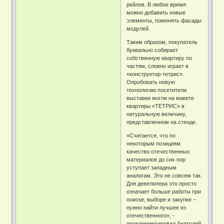
рейлов. В любое время
можно добавить новые
элементы, поменять фасады
модулей.
Таким образом, покупатель
буквально собирает
собственную квартиру по
частям, словно играет в
«конструктор-тетрис».
Опробовать новую
технологию посетители
выставки могли на макете
квартиры «ТЕТРИС» в
натуральную величину,
представленном на стенде.
«Считается, что по
некоторым позициям
качество отечественных
материалов до сих пор
уступает западным
аналогам. Это не совсем так.
Для девелопера это просто
означает больше работы при
поиске, выборе и закупке –
нужно найти лучшее из
отечественного», -
прокомментировал Анатолий