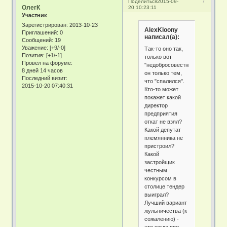
7
Поделиться
2015-09-
ОлегК
20 10:23:11
Участник
Зарегистрирован
: 2013-10-23
AlexKloony
Приглашений:
0
написал(а):
Сообщений:
19
Уважение:
[+9/-0]
Так-то оно так,
Позитив:
[+1/-1]
только вот
Провел на форуме:
"недобросовестный"
8 дней 14 часов
он только тем,
Последний визит:
что "спалился".
2015-10-20 07:40:31
Кто-то может
покажет какой
директор
предприятия
откат не взял?
Какой депутат
племянника не
пристроил?
Какой
застройщик
честным
конкурсом в
столице тендер
выиграл?
Лучший вариант
жульничества (к
сожалению) -