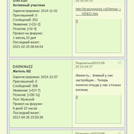
sherXan
20 20:50:13
Активный участник
http://krasnogorsk.ru/Obman_i_Razobl
Зарегистрирован
: 2014-11-02
… _VIDEO.htm
Приглашений:
0
Сообщений:
252
0
Уважение:
[+21/-2]
Позитив:
[+3/-4]
Провел на форуме:
1 месяц 23 дня
Последний визит:
2021-02-25 08:54:04
10
Поделиться
2015-09-
DARKNeZZ
20 21:24:17
Житель М2
Жееесть... Клевый у нас
Зарегистрирован
: 2014-12-07
застройщик... Теперь
Приглашений:
0
понятно откуда у нас столько
Сообщений:
306
косяков.
Уважение:
[+57/-7]
Позитив:
[+28/-11]
0
Пол:
Мужской
Провел на форуме:
8 дней 12 часов
Последний визит:
2017-04-25 23:50:39
11
Поделиться
2015-09-