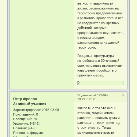
ветхости, аварийности
жилья, расположенного на
территории предполагаемой
к развитию. Кроме того, в неё
не содержится конкретных
действий, которые
предполагается осуществить
с жилым фондом,
расположенным на данной
территории.
Городская прокуратура
потребовала в 30-дневный
срок устранить выявленные
нарушения и сообщить о
принятых мерах.
0
3
Поделиться
2015-09-
Петр Фролов
19 21:31:12
Активный участник
Как по мне так это очень
Зарегистрирован
: 2015-03-08
странно, людей начали
Приглашений:
0
расселять, сносить дома и
Сообщений:
78
расчищать территорию под
Уважение:
[+6/-1]
строительство. Тогда
Позитив:
[+4/-0]
муниципальные власти
Провел на форуме: