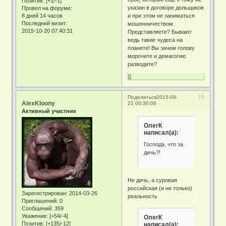
Позитив:
[+1/-1]
указан в договоре дольщиков
Провел на форуме:
8 дней 14 часов
и при этом не заниматься
Последний визит:
мошенничеством.
2015-10-20 07:40:31
Представляете? Бывают
ведь такие чудеса на
планете! Вы зачем голову
морочите и демагогию
разводите?
0
15
Поделиться
2015-09-
AlexKloony
21 00:30:06
Активный участник
ОлегК
написал(а):
Господа, что за
дичь?!
Не дичь, а суровая
российская (и не только)
Зарегистрирован
: 2014-03-26
реальность
Приглашений:
0
Сообщений:
359
Уважение:
[+54/-4]
ОлегК
Позитив:
[+135/-12]
написал(а):