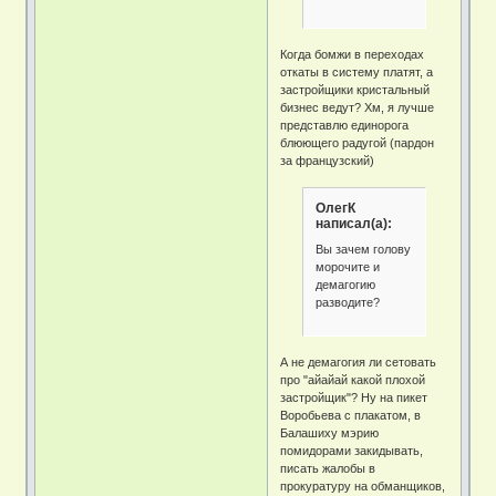
Когда бомжи в переходах
откаты в систему платят, а
застройщики кристальный
бизнес ведут? Хм, я лучше
представлю единорога
блюющего радугой (пардон
за французский)
ОлегК
написал(а):
Вы зачем голову
морочите и
демагогию
разводите?
А не демагогия ли сетовать
про "айайай какой плохой
застройщик"? Ну на пикет
Воробьева с плакатом, в
Балашиху мэрию
помидорами закидывать,
писать жалобы в
прокуратуру на обманщиков,