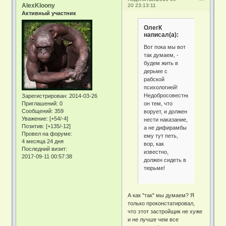
AlexKloony
20 23:13:11
Активный участник
ОлегК
написал(а):
Вот пока мы вот
так думаем, -
будем жить в
дерьме с
рабской
психологией!
Недобросовестный
Зарегистрирован
: 2014-03-26
он тем, что
Приглашений:
0
Сообщений:
359
ворует, и должен
Уважение:
[+54/-4]
нести наказание,
Позитив:
[+135/-12]
а не дифирамбы
Провел на форуме:
ему тут петь,
4 месяца 24 дня
вор, как
Последний визит:
известно,
2017-09-11 00:57:38
должен сидеть в
тюрьме!
А как "так" мы думаем? Я
только проконстатировал,
что этот застройщик не хуже
и не лучше чем все