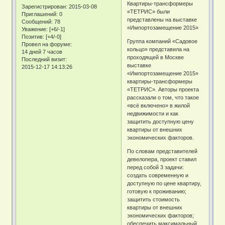
Квартиры-трансформеры
Зарегистрирован
: 2015-03-08
«ТЕТРИС» были
Приглашений:
0
представлены на выставке
Сообщений:
78
«Импортозамещение 2015»
Уважение:
[+6/-1]
Позитив:
[+4/-0]
Группа компаний «Садовое
Провел на форуме:
кольцо» представила на
14 дней 7 часов
проходящей в Москве
Последний визит:
выставке
2015-12-17 14:13:26
«Импортозамещение 2015»
квартиры-трансформеры
«ТЕТРИС». Авторы проекта
рассказали о том, что такое
«всё включено» в жилой
недвижимости и как
защитить доступную цену
квартиры от внешних
экономических факторов.
По словам представителей
девелопера, проект ставил
перед собой 3 задачи:
создать современную и
доступную по цене квартиру,
готовую к проживанию;
защитить стоимость
квартиры от внешних
экономических факторов;
обеспечить максимальный