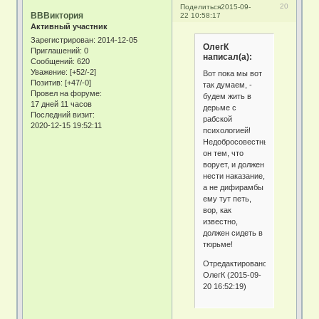
20
Поделиться
2015-09-
ВВВиктория
22 10:58:17
Активный участник
Зарегистрирован
: 2014-12-05
ОлегК
Приглашений:
0
написал(а):
Сообщений:
620
Уважение:
[+52/-2]
Вот пока мы вот
Позитив:
[+47/-0]
так думаем, -
Провел на форуме:
будем жить в
17 дней 11 часов
дерьме с
Последний визит:
рабской
2020-12-15 19:52:11
психологией!
Недобросовестный
он тем, что
ворует, и должен
нести наказание,
а не дифирамбы
ему тут петь,
вор, как
известно,
должен сидеть в
тюрьме!
Отредактировано
ОлегК (2015-09-
20 16:52:19)