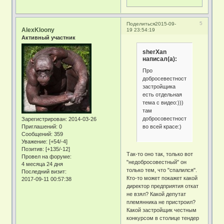
5
Поделиться
2015-09-
AlexKloony
19 23:54:19
Активный участник
sherXan
написал(а):
Про
добросевестность
застройщика
есть отдельная
тема с видео:)))
там
добросовестность
Зарегистрирован
: 2014-03-26
во всей красе:)
Приглашений:
0
Сообщений:
359
Уважение:
[+54/-4]
Позитив:
[+135/-12]
Так-то оно так, только вот
Провел на форуме:
"недобросовестный" он
4 месяца 24 дня
только тем, что "спалился".
Последний визит:
Кто-то может покажет какой
2017-09-11 00:57:38
директор предприятия откат
не взял? Какой депутат
племянника не пристроил?
Какой застройщик честным
конкурсом в столице тендер