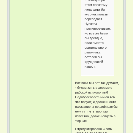
это когда при
этом простому
люду хотя бы
кусочек пользы
перепадает.
Чувства
противоречивые,
но все же было
бы досадно,
если вместо
оригинального
райончика
остался бы
хрущевский
нарост.
Вот пока мы вот так думаем,
- будем жить в дерьме с
рабской психологией!
Недобросовестный он тем,
что ворует, и должен нести
наказание, а не дифирамбы
ему тут петь, вор, как
известно, должен сидеть в
тюрьме!
Отредактировано ОлегК