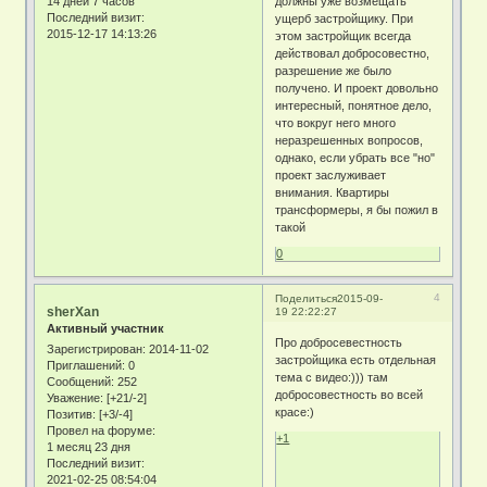
14 дней 7 часов
должны уже возмещать
Последний визит:
ущерб застройщику. При
2015-12-17 14:13:26
этом застройщик всегда
действовал добросовестно,
разрешение же было
получено. И проект довольно
интересный, понятное дело,
что вокруг него много
неразрешенных вопросов,
однако, если убрать все "но"
проект заслуживает
внимания. Квартиры
трансформеры, я бы пожил в
такой
0
4
Поделиться
2015-09-
sherXan
19 22:22:27
Активный участник
Про добросевестность
Зарегистрирован
: 2014-11-02
застройщика есть отдельная
Приглашений:
0
тема с видео:))) там
Сообщений:
252
добросовестность во всей
Уважение:
[+21/-2]
красе:)
Позитив:
[+3/-4]
Провел на форуме:
+1
1 месяц 23 дня
Последний визит:
2021-02-25 08:54:04