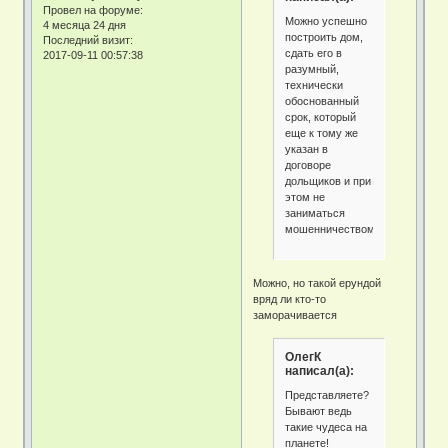
Провел на форуме:
Можно успешно
4 месяца 24 дня
построить дом,
Последний визит:
сдать его в
2017-09-11 00:57:38
разумный,
технически
обоснованный
срок, который
еще к тому же
указан в
договоре
дольщиков и при
этом не
заниматься
мошенничеством.
Можно, но такой ерундой
вряд ли кто-то
заморачивается
ОлегК
написал(а):
Представляете?
Бывают ведь
такие чудеса на
планете!