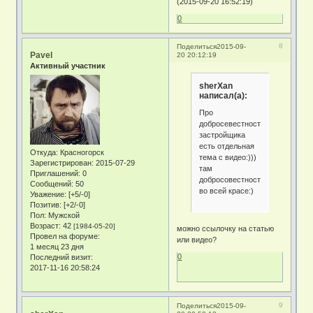
(2015-09-20 16:52:19)
0
8
Поделиться
2015-09-
Pavel
20 20:12:19
Активный участник
sherXan
написал(а):
Про
добросевестность
застройщика
есть отдельная
Откуда:
Красногорск
тема с видео:)))
Зарегистрирован
: 2015-07-29
там
Приглашений:
0
добросовестность
Сообщений:
50
во всей красе:)
Уважение:
[+5/-0]
Позитив:
[+2/-0]
Пол:
Мужской
Возраст:
42
[1984-05-20]
можно ссылочку на статью
Провел на форуме:
или видео?
1 месяц 23 дня
0
Последний визит:
2017-11-16 20:58:24
9
Поделиться
2015-09-