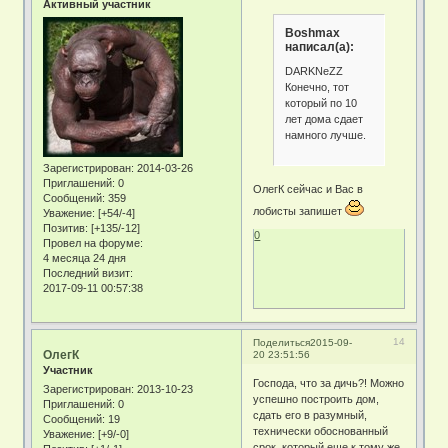
Активный участник
Boshmax
написал(а):
DARKNeZZ
Конечно, тот
который по 10
лет дома сдает
намного лучше.
Зарегистрирован
: 2014-03-26
Приглашений:
0
ОлегК сейчас и Вас в
Сообщений:
359
лобисты запишет
Уважение:
[+54/-4]
Позитив:
[+135/-12]
0
Провел на форуме:
4 месяца 24 дня
Последний визит:
2017-09-11 00:57:38
14
Поделиться
2015-09-
ОлегК
20 23:51:56
Участник
Господа, что за дичь?! Можно
Зарегистрирован
: 2013-10-23
успешно построить дом,
Приглашений:
0
сдать его в разумный,
Сообщений:
19
технически обоснованный
Уважение:
[+9/-0]
срок, который еще к тому же