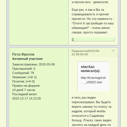
а прочее все - демагогия.
Еще раз, я как и Вы за
справедливость и прочие
прелести. Но эта наивность -
"Огого! А застройщик-то наш
обманщик!!" - очень мягко
говоря, просто поражает.
0
16
Поделиться
2015-09-
Петр Фролов
21 08:05:43
Активный участник
Зарегистрирован
: 2015-03-08
sherXan
Приглашений:
0
написал(а):
Сообщений:
78
Уважение:
[+6/-1]
http://krasnogorsk.ru/Obman_i_
Позитив:
[+4/-0]
… _VIDEO.htm
Провел на форуме:
14 дней 7 часов
Последний визит:
я пять раз видео
2015-12-17 14:13:26
пересматривал. Вы будете
верить какому-то голосу за
кадром, который якобы
относится к Садовому
Кольцу. Я могу таких видео
заснять на каждый день по