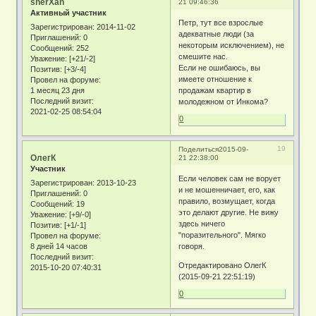
sherXan
21 09:46:36
Активный участник
Петр, тут все взрослые
Зарегистрирован
: 2014-11-02
адекватные люди (за
Приглашений:
0
некоторым исключением), не
Сообщений:
252
смешите нас.
Уважение:
[+21/-2]
Если не ошибаюсь, вы
Позитив:
[+3/-4]
имеете отношение к
Провел на форуме:
1 месяц 23 дня
продажам квартир в
Последний визит:
молодежном от Инкома?
2021-02-25 08:54:04
0
19
Поделиться
2015-09-
ОлегК
21 22:38:00
Участник
Если человек сам не ворует
Зарегистрирован
: 2013-10-23
и не мошенничает, его, как
Приглашений:
0
правило, возмущает, когда
Сообщений:
19
это делают другие. Не вижу
Уважение:
[+9/-0]
здесь ничего
Позитив:
[+1/-1]
"поразительного". Мягко
Провел на форуме:
8 дней 14 часов
говоря.
Последний визит:
Отредактировано ОлегК
2015-10-20 07:40:31
(2015-09-21 22:51:19)
0