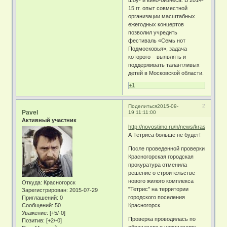
15 гг. опыт совместной
организации масштабных
ежегодных концертов
позволил учредить
фестиваль «Семь нот
Подмосковья», задача
которого – выявлять и
поддерживать талантливых
детей в Московской области.
+1
2
Поделиться
2015-09-
Pavel
19 11:11:00
Активный участник
http://novostimo.ru/n/news/krasnogorsk
А Тетриса больше не будет!
После проведенной проверки
Красногорская городская
прокуратура отменила
решение о строительстве
нового жилого комплекса
Откуда:
Красногорск
"Тетрис" на территории
Зарегистрирован
: 2015-07-29
городского поселения
Приглашений:
0
Сообщений:
50
Красногорск.
Уважение:
[+5/-0]
Проверка проводилась по
Позитив:
[+2/-0]