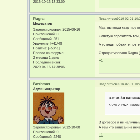
2016-10-13 13:33:00
Ragna
Поделиться
2016-02-01 10:
Модератор
Мда, вы когда квартиру п
Зарегистрирован
: 2015-08-16
Приглашений:
0
Советую перечитать тем, 
Сообщений:
251
Уважение:
[+41/-0]
А то ведь побежите прет
Позитив:
[+53/-1]
Провел на форуме:
Отредактировано Ragna (
2 месяца 1 день
+1
Последний визит:
2020-04-16 14:38:06
Boshmax
Поделиться
2016-02-01 10:
Администратор
a-mur-ko написал
а что 20 тыс. нали
В договоре и не наличным
А тем кто записан на веч
Зарегистрирован
: 2012-10-08
Приглашений:
0
+1
Сообщений:
2240