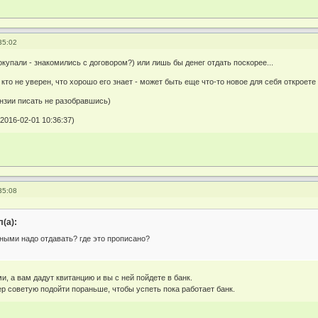
35:02
окупали - знакомились с договором?) или лишь бы денег отдать поскорее...
кто не уверен, что хорошо его знает - может быть еще что-то новое для себя откроете 
ензии писать не разобравшись)
2016-02-01 10:36:37)
35:08
(а):
чными надо отдавать? где это прописано?
и, а вам дадут квитанцию и вы с ней пойдете в банк.
ер советую подойти пораньше, чтобы успеть пока работает банк.