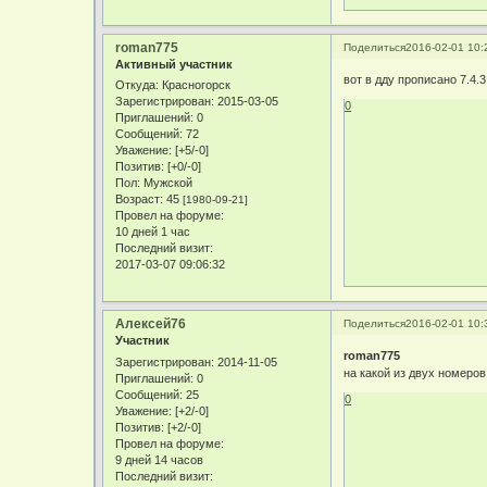
roman775
Поделиться
2016-02-01 10:
Активный участник
вот в дду прописано 7.4.
Откуда:
Красногорск
Зарегистрирован
: 2015-03-05
0
Приглашений:
0
Сообщений:
72
Уважение:
[+5/-0]
Позитив:
[+0/-0]
Пол:
Мужской
Возраст:
45
[1980-09-21]
Провел на форуме:
10 дней 1 час
Последний визит:
2017-03-07 09:06:32
Алексей76
Поделиться
2016-02-01 10:
Участник
roman775
Зарегистрирован
: 2014-11-05
на какой из двух номеров
Приглашений:
0
Сообщений:
25
0
Уважение:
[+2/-0]
Позитив:
[+2/-0]
Провел на форуме:
9 дней 14 часов
Последний визит: