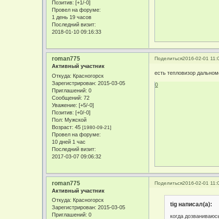
Позитив:
[+1/-0]
Провел на форуме:
1 день 19 часов
Последний визит:
2018-01-10 09:16:33
roman775
Поделиться
2016-02-01 11:
Активный участник
есть тепловизор дальноме
Откуда:
Красногорск
Зарегистрирован
: 2015-03-05
0
Приглашений:
0
Сообщений:
72
Уважение:
[+5/-0]
Позитив:
[+0/-0]
Пол:
Мужской
Возраст:
45
[1980-09-21]
Провел на форуме:
10 дней 1 час
Последний визит:
2017-03-07 09:06:32
roman775
Поделиться
2016-02-01 11:
Активный участник
Откуда:
Красногорск
tig написал(а):
Зарегистрирован
: 2015-03-05
Приглашений:
0
когда дозваниваюсь