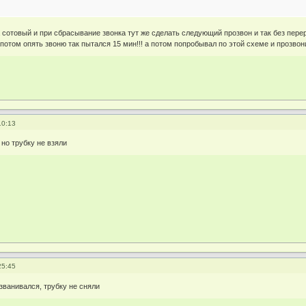
 сотовый и при сбрасывание звонка тут же сделать следующий прозвон и так без переры
потом опять звоню так пытался 15 мин!!! а потом попробывал по этой схеме и прозвонилс
10:13
 но трубку не взяли
25:45
озванивался, трубку не сняли