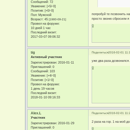
Сообщений:
72
Уважение:
[+5/-0]
Позитив:
[+0/-0]
попробуй те позвонить на
Пол:
Мужской
просто звоню сбросили я 
Возраст:
45
[1980-09-21]
Провел на форуме:
0
10 дней 1 час
Последний визит:
2017-03-07 09:06:32
tig
Поделиться
2016-02-01 11:
Активный участник
уже два раза дозвонился.
Зарегистрирован
: 2016-01-11
Приглашений:
0
0
Сообщений:
103
Уважение:
[+4/-0]
Позитив:
[+1/-0]
Провел на форуме:
1 день 19 часов
Последний визит:
2018-01-10 09:16:33
Alex.L
Поделиться
2016-02-01 11:
Участник
2 раза на гор. 1 на моб д
Зарегистрирован
: 2016-01-29
Приглашений:
0
0