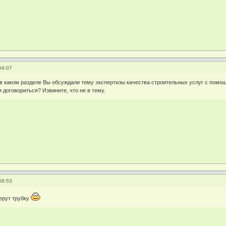
54:07
 в каком разделе Вы обсуждали тему экспертизы качества строительных услуг с помощ
 договориться? Извините, что не в тему.
59:53
берут трубку