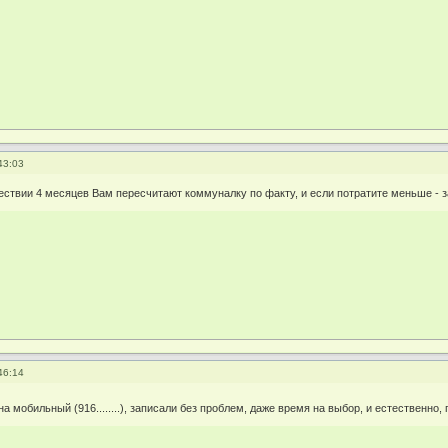
43:03
ествии 4 месяцев Вам пересчитают коммуналку по факту, и если потратите меньше - 
46:14
а мобильный (916........), записали без проблем, даже время на выбор, и естественно,