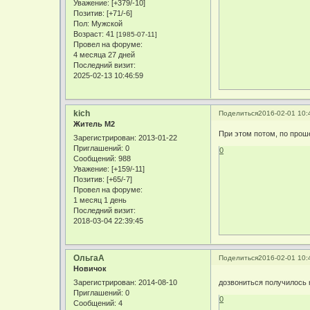
Уважение:
[+379/-10]
Позитив:
[+71/-6]
Пол:
Мужской
Возраст:
41
[1985-07-11]
Провел на форуме:
4 месяца 27 дней
Последний визит:
2025-02-13 10:46:59
kich
Поделиться
2016-02-01 10:
Житель М2
При этом потом, по прош
Зарегистрирован
: 2013-01-22
Приглашений:
0
0
Сообщений:
988
Уважение:
[+159/-11]
Позитив:
[+65/-7]
Провел на форуме:
1 месяц 1 день
Последний визит:
2018-03-04 22:39:45
ОльгаА
Поделиться
2016-02-01 10:
Новичок
Зарегистрирован
: 2014-08-10
дозвониться получилось н
Приглашений:
0
0
Сообщений:
4