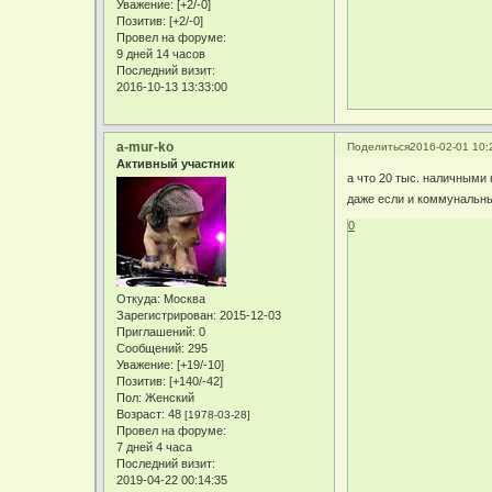
Уважение:
[+2/-0]
Позитив:
[+2/-0]
Провел на форуме:
9 дней 14 часов
Последний визит:
2016-10-13 13:33:00
a-mur-ko
Поделиться
2016-02-01 10:
Активный участник
а что 20 тыс. наличными 
даже если и коммунальные
0
Откуда:
Москва
Зарегистрирован
: 2015-12-03
Приглашений:
0
Сообщений:
295
Уважение:
[+19/-10]
Позитив:
[+140/-42]
Пол:
Женский
Возраст:
48
[1978-03-28]
Провел на форуме:
7 дней 4 часа
Последний визит:
2019-04-22 00:14:35