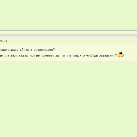
24:24
надо отдавать? где это прописано?
 платежи, а квартиру не приняли, за что платить, кто -нибудь разъяснит?