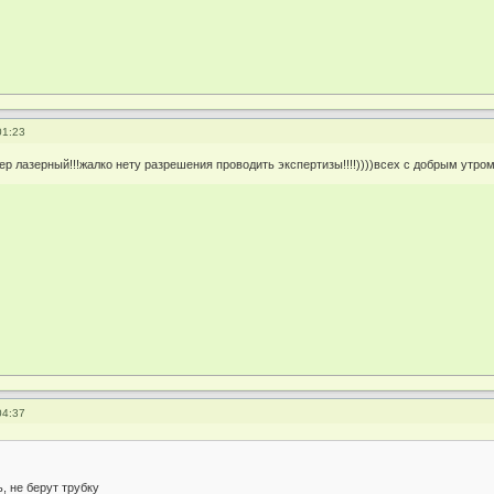
01:23
р лазерный!!!жалко нету разрешения проводить экспертизы!!!!))))всех с добрым утром
04:37
, не берут трубку