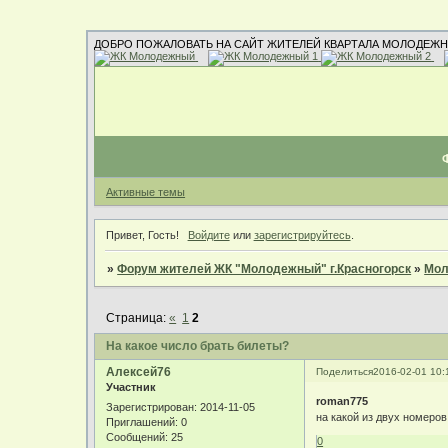
ДОБРО ПОЖАЛОВАТЬ НА САЙТ ЖИТЕЛЕЙ КВАРТАЛА МОЛОДЕЖН
Активные темы
Привет, Гость!
Войдите
или
зарегистрируйтесь
.
»
Форум жителей ЖК "Молодежный" г.Красногорск
»
Мол
Страница:
«
1
2
На какое число брать билеты?
Алексей76
Поделиться
2016-02-01 10:
Участник
roman775
Зарегистрирован
: 2014-11-05
на какой из двух номеров
Приглашений:
0
Сообщений:
25
0