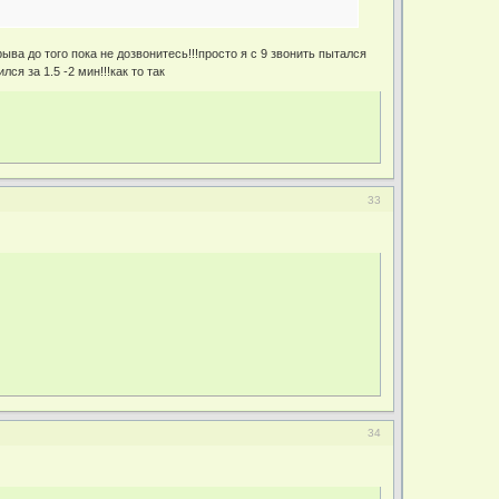
ва до того пока не дозвонитесь!!!просто я с 9 звонить пытался
я за 1.5 -2 мин!!!как то так
33
34