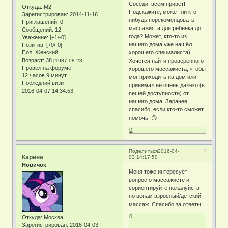
Соседи, всем привет!
Откуда:
М2
Подскажите, может ли кто-
Зарегистрирован
: 2014-11-16
нибудь порекомендовать
Приглашений:
0
массажиста для ребёнка до
Сообщений:
12
года? Может, кто-то из
Уважение:
[+1/-0]
нашего дома уже нашёл
Позитив:
[+0/-0]
Пол:
Женский
хорошего специалиста)
Возраст:
38
[1987-08-23]
Хочется найти проверенного
Провел на форуме:
хорошего массажиста, чтобы
12 часов 9 минут
мог приходить на дом или
Последний визит:
принимал не очень далеко (в
2016-04-07 14:34:53
пешей доступности) от
нашего дома. Заранее
спасибо, если кто-то сможет
помочь! 😊
0
2
Поделиться
2016-04-
Карина
03 14:17:50
Новичок
Меня тоже интересует
вопрос о массажисте и
сориентируйте пожалуйста
по ценам взрослый/детский
массаж. Спасибо за ответы
0
Откуда:
Москва
Зарегистрирован
: 2016-04-03