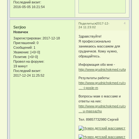
Последний визит:
2016-05-05 16:21:54
4
Поделиться
2017-12-
Serjioo
24 11:23:02
Новичок
Здравствуйте!
Зарегистрирован
: 2017-12-18
Я профессионально
Приглашений:
0
занимаюсь массажем для
Сообщений:
1
грудничков. Кому нужно,
Уважение:
[+0/-0]
обращайтесь.
Позитив:
[+0/-0]
Провел на форуме:
Информация обо мне -
19 минут
http://www.grudnichokmed.ru/taxonomy/
Последний визит:
2017-12-24 11:25:52
Результаты работы:
http://www.grudnichokmed.ru/content/d
… -i-posle-m
Вопросы мам о массаже и
ответы на них:
http://www.grudnichokmed.ru/content/v
… u-massazhu
Тел. 89857732980 Сергей