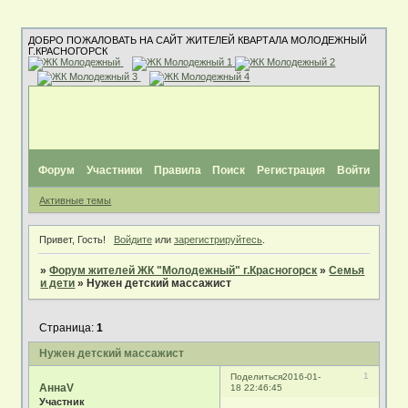
ДОБРО ПОЖАЛОВАТЬ НА САЙТ ЖИТЕЛЕЙ КВАРТАЛА МОЛОДЕЖНЫЙ
Г.КРАСНОГОРСК
Форум
Участники
Правила
Поиск
Регистрация
Войти
Активные темы
Привет, Гость!
Войдите
или
зарегистрируйтесь
.
»
Форум жителей ЖК "Молодежный" г.Красногорск
»
Семья
и дети
»
Нужен детский массажист
Страница:
1
Нужен детский массажист
1
Поделиться
2016-01-
АннаV
18 22:46:45
Участник