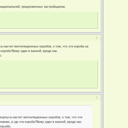
 рациональней, предложенных застройщиком.
2
а насчет вентиляционных коробов, о том, что эти короба на
короба?Вижу один в ванной, вроде как.
о.
3
корпуса насчет вентиляционных коробов, о том, что эти
имаю, а где эти короба?Вижу один в ванной, вроде как.
Спасибо.