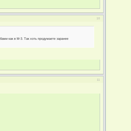
10
бами как в М-3. Так хоть продумаете заранее
11