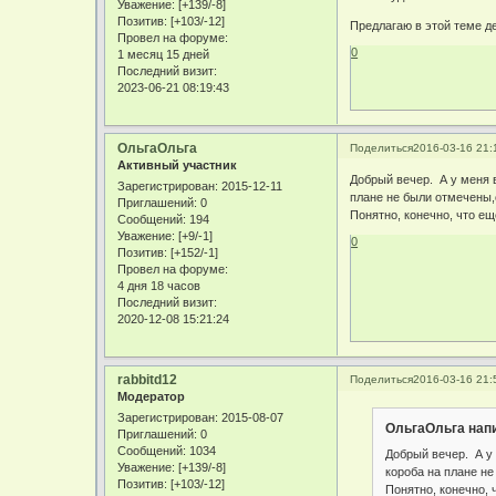
Уважение:
[+139/-8]
Позитив:
[+103/-12]
Предлагаю в этой теме д
Провел на форуме:
0
1 месяц 15 дней
Последний визит:
2023-06-21 08:19:43
ОльгаОльга
Поделиться
2016-03-16 21:
Активный участник
Добрый вечер. А у меня в
Зарегистрирован
: 2015-12-11
плане не были отмечены,с
Приглашений:
0
Понятно, конечно, что ещ
Сообщений:
194
Уважение:
[+9/-1]
0
Позитив:
[+152/-1]
Провел на форуме:
4 дня 18 часов
Последний визит:
2020-12-08 15:21:24
rabbitd12
Поделиться
2016-03-16 21:
Модератор
Зарегистрирован
: 2015-08-07
ОльгаОльга напи
Приглашений:
0
Сообщений:
1034
Добрый вечер. А у 
Уважение:
[+139/-8]
короба на плане не
Позитив:
[+103/-12]
Понятно, конечно, 