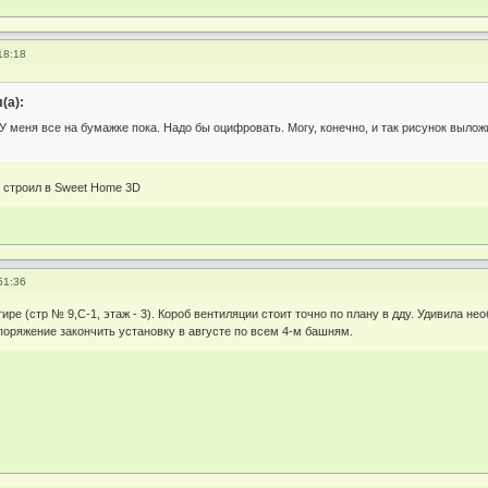
18:18
(а):
У меня все на бумажке пока. Надо бы оцифровать. Могу, конечно, и так рисунок вылож
я строил в Sweet Home 3D
51:36
ире (стр № 9,С-1, этаж - 3). Короб вентиляции стоит точно по плану в дду. Удивила н
оряжение закончить установку в августе по всем 4-м башням.