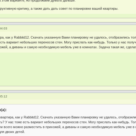
а этом варианте, но продолжаем думать дальше.
уктивную критику, а также дать дать совет по планировке вашей квартиры.
04:03
ира, как у Rabbitd12. Скачать указанную Вами планировку не удалось, отобразились то
есть вариант небольших переносов стен. Могу прислать как-нибудь. Только у нас по
ожей, а диваны и самую необходимую мебель уже в комнатах. Задача такая же, сделат
05:12
(а):
 квартира, как у Rabbitd12. Скачать указанную Вами планировку не удалось, отобразил
ь? У нас тоже есть вариант небольших переносов стен. Могу прислать как-нибудь. Т
м всего можно разместить в прихожей, а диваны и самую необходимую мебель уже в к
для двоих детей.