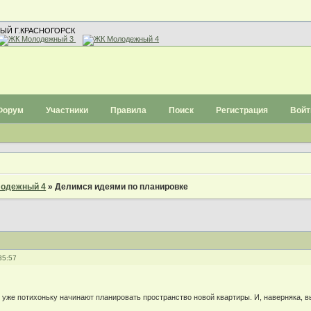
ЫЙ Г.КРАСНОГОРСК
Форум
Участники
Правила
Поиск
Регистрация
Войт
одежный 4
»
Делимся идеями по планировке
35:57
с уже потихоньку начинают планировать пространство новой квартиры. И, наверняка, в