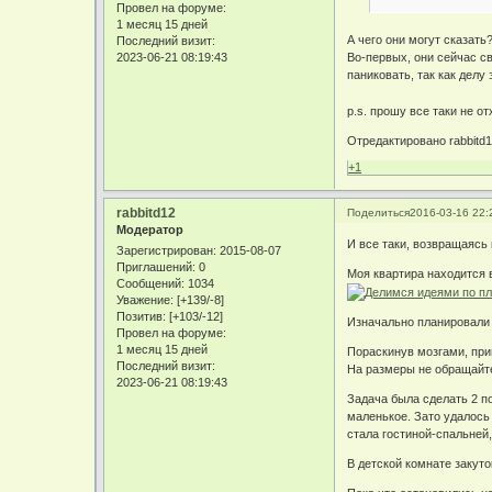
Провел на форуме:
1 месяц 15 дней
А чего они могут сказать
Последний визит:
Во-первых, они сейчас с
2023-06-21 08:19:43
паниковать, так как делу
p.s. прошу все таки не о
Отредактировано rabbitd1
+1
rabbitd12
Поделиться
2016-03-16 22:
Модератор
И все таки, возвращаясь 
Зарегистрирован
: 2015-08-07
Приглашений:
0
Моя квартира находится 
Сообщений:
1034
Уважение:
[+139/-8]
Позитив:
[+103/-12]
Изначально планировали 
Провел на форуме:
1 месяц 15 дней
Пораскинув мозгами, пр
Последний визит:
На размеры не обращайте
2023-06-21 08:19:43
Задача была сделать 2 п
маленькое. Зато удалось
стала гостиной-спальней,
В детской комнате закут