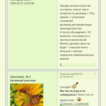
2020-02-27 19:22:08
Прежде неплохо было бы
составить список тем и
вопросов по договору с УК,в
идеале, с указанием
положений
договора,противоречащих
законодательству.
И после обсуждения с УК
включить эти моменты в
протокол разногласий.
Менять договор никто не
будет - слишком много
жильцов с наскоку
подписало первоначальную
версию
0
5
Поделиться
2016-07-
Alexandra_M-3
15 10:05:57
Активный участник
Соседи!!!
Мы так ни разу и не
собирались?
Или я что-то
пропустила...