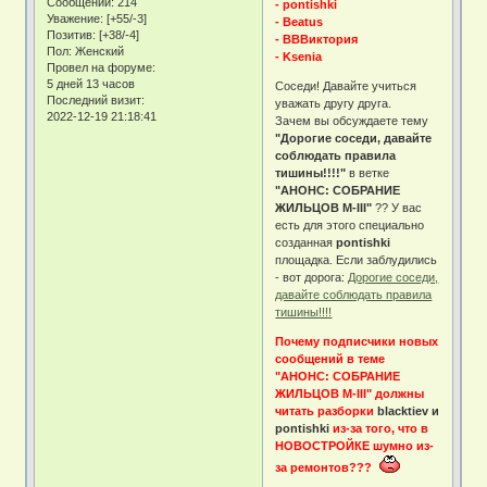
Сообщений:
214
- pontishki
Уважение:
[+55/-3]
- Beatus
Позитив:
[+38/-4]
- ВВВиктория
Пол:
Женский
- Ksenia
Провел на форуме:
5 дней 13 часов
Соседи! Давайте учиться
Последний визит:
уважать другу друга.
2022-12-19 21:18:41
Зачем вы обсуждаете тему
"Дорогие соседи, давайте
соблюдать правила
тишины!!!!"
в ветке
"АНОНС: СОБРАНИЕ
ЖИЛЬЦОВ М-III"
?? У вас
есть для этого специально
созданная
pontishki
площадка. Если заблудились
- вот дорога:
Дорогие соседи,
давайте соблюдать правила
тишины!!!!
Почему подписчики новых
сообщений в теме
"АНОНС: СОБРАНИЕ
ЖИЛЬЦОВ М-III" должны
читать разборки
blacktiev и
pontishki
из-за того, что в
НОВОСТРОЙКЕ шумно из-
за ремонтов???