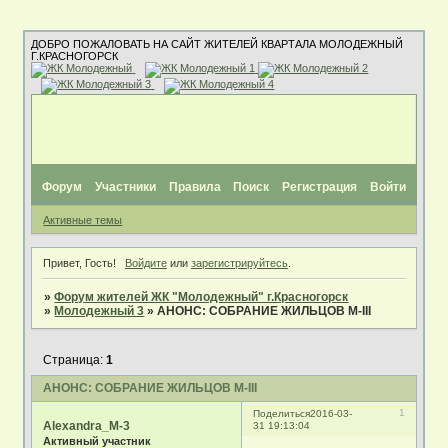
ДОБРО ПОЖАЛОВАТЬ НА САЙТ ЖИТЕЛЕЙ КВАРТАЛА МОЛОДЕЖНЫЙ
Г.КРАСНОГОРСК
Форум
Участники
Правила
Поиск
Регистрация
Войти
Активные темы
Привет, Гость!
Войдите
или
зарегистрируйтесь
.
»
Форум жителей ЖК "Молодежный" г.Красногорск
»
Молодежный 3
»
АНОНС: СОБРАНИЕ ЖИЛЬЦОВ М-III
Страница:
1
АНОНС: СОБРАНИЕ ЖИЛЬЦОВ М-III
1
Поделиться
2016-03-
Alexandra_M-3
31 19:13:04
Активный участник