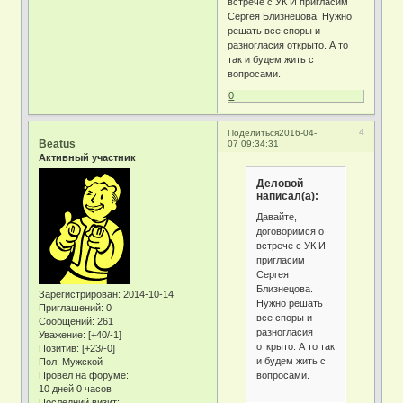
встрече с УК И пригласим
Сергея Близнецова. Нужно
решать все споры и
разногласия открыто. А то
так и будем жить с
вопросами.
0
4
Поделиться
2016-04-
Beatus
07 09:34:31
Активный участник
Деловой
написал(а):
Давайте,
договоримся о
встрече с УК И
пригласим
Сергея
Близнецова.
Зарегистрирован
: 2014-10-14
Нужно решать
Приглашений:
0
все споры и
Сообщений:
261
разногласия
Уважение:
[+40/-1]
открыто. А то так
Позитив:
[+23/-0]
и будем жить с
Пол:
Мужской
вопросами.
Провел на форуме:
10 дней 0 часов
Последний визит: