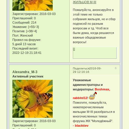
Пожалуйста, анонсируйте в
Зарегистрирован
: 2016-03-03
этой теме не только
Приглашений:
0
собрания жильцов, но и сбор
Сообщений:
214
подписей по разным
Уважение:
[+55/-3]
вопросам и тд. Чтоб все
Позитив:
[+38/-4]
были дома, когда решаются
Пол:
Женский
важные общедомовые
Провел на форуме:
вопросы!
5 дней 13 часов
Последний визит:
0
2022-12-19 21:18:41
6
Поделиться
2016-09-
Alexandra_M-3
29 12:16:16
Активный участник
Уважаемые
администраторы и
модераторы:
Boshmax,
rabbitd12
!
Помогите, пожалуйста,
нижеперечисленным
жильцам М-III разобраться в
многочисленных темах
Зарегистрирован
: 2016-03-03
форума ЖК "Молодёжный".
Приглашений:
0
- blacktiev