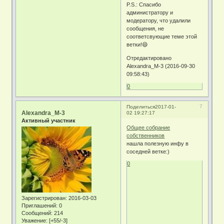
P.S.: Спасибо
администратору и
модератору, что удалили
сообщения, не
соответсвующие теме этой
ветки!😄
Отредактировано
Alexandra_M-3 (2016-09-30
09:58:43)
0
7
Поделиться
2017-01-
Alexandra_M-3
02 19:27:17
Активный участник
Общее собрание
собственников
нашла полезную инфу в
соседней ветке:)
0
Зарегистрирован
: 2016-03-03
Приглашений:
0
Сообщений:
214
Уважение:
[+55/-3]