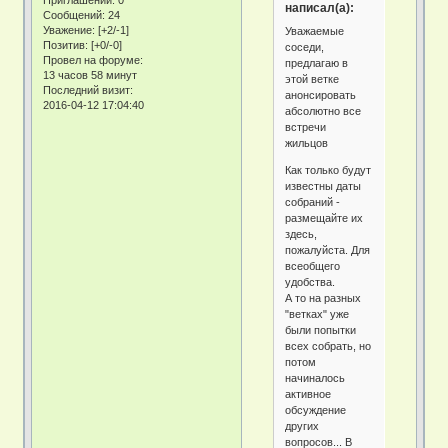
написал(а):
Сообщений:
24
Уважение:
[+2/-1]
Уважаемые
Позитив:
[+0/-0]
соседи,
Провел на форуме:
предлагаю в
13 часов 58 минут
этой ветке
Последний визит:
анонсировать
2016-04-12 17:04:40
абсолютно все
встречи
жильцов
Как только будут
известны даты
собраний -
размещайте их
здесь,
пожалуйста. Для
всеобщего
удобства.
А то на разных
"ветках" уже
были попытки
всех собрать, но
потом
начиналось
активное
обсуждение
других
вопросов... В