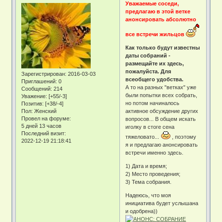
Уважаемые соседи,
предлагаю в этой ветке
анонсировать абсолютно
все встречи жильцов
Как только будут известны
даты собраний -
размещайте их здесь,
пожалуйста. Для
Зарегистрирован
: 2016-03-03
всеобщего удобства.
Приглашений:
0
А то на разных "ветках" уже
Сообщений:
214
были попытки всех собрать,
Уважение:
[+55/-3]
но потом начиналось
Позитив:
[+38/-4]
Пол:
Женский
активное обсуждение других
Провел на форуме:
вопросов... В общем искать
5 дней 13 часов
иголку в стоге сена
Последний визит:
тяжеловато...
, поэтому
2022-12-19 21:18:41
я и предлагаю анонсировать
встречи именно здесь.
1) Дата и время;
2) Место проведения;
3) Тема собрания.
Надеюсь, что моя
инициатива будет услышана
и одобрена))