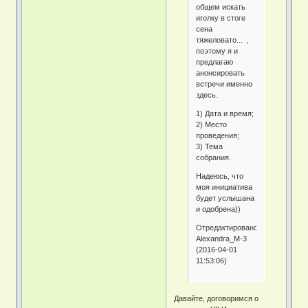
общем искать
иголку в стоге
сена
тяжеловато... ,
поэтому я и
предлагаю
анонсировать
встречи именно
здесь.
1) Дата и время;
2) Место
проведения;
3) Тема
собрания.
Надеюсь, что
моя инициатива
будет услышана
и одобрена))
Отредактировано
Alexandra_M-3
(2016-04-01
11:53:06)
Давайте, договоримся о