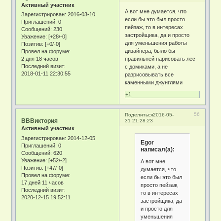
Активный участник
А вот мне думается, что
Зарегистрирован
: 2016-03-10
если бы это был просто
Приглашений:
0
пейзаж, то в интересах
Сообщений:
230
застройщика, да и просто
Уважение:
[+28/-0]
для уменьшения работы
Позитив:
[+0/-0]
дизайнера, было бы
Провел на форуме:
2 дня 18 часов
правильней нарисовать лес
Последний визит:
с домиками, а не
2018-01-11 22:30:55
разрисовывать все
каменными джунглями
+1
56
Поделиться
2016-05-
ВВВиктория
31 21:28:23
Активный участник
Зарегистрирован
: 2014-12-05
Egor
Приглашений:
0
написал(а):
Сообщений:
620
Уважение:
[+52/-2]
А вот мне
Позитив:
[+47/-0]
думается, что
Провел на форуме:
если бы это был
17 дней 11 часов
просто пейзаж,
Последний визит:
то в интересах
2020-12-15 19:52:11
застройщика, да
и просто для
уменьшения