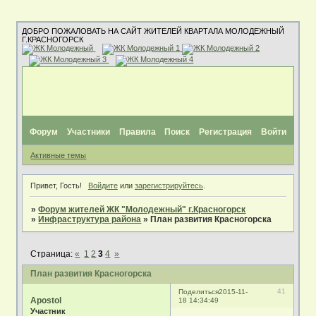
ДОБРО ПОЖАЛОВАТЬ НА САЙТ ЖИТЕЛЕЙ КВАРТАЛА МОЛОДЕЖНЫЙ
Г.КРАСНОГОРСК
Форум
Участники
Правила
Поиск
Регистрация
Войти
Активные темы
Привет, Гость!
Войдите
или
зарегистрируйтесь
.
»
Форум жителей ЖК "Молодежный" г.Красногорск
»
Инфраструктура района
»
План развития Красногорска
Страница:
«
1
2
3
4
»
План развития Красногорска
41
Поделиться
2015-11-
Apostol
18 14:34:49
Участник