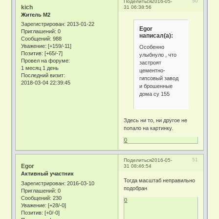
50
Поделиться
2016-05-
kich
31 06:38:56
Житель М2
Зарегистрирован
: 2013-01-22
Egor
Приглашений:
0
написал(а):
Сообщений:
988
Уважение:
[+159/-11]
Особенно
Позитив:
[+65/-7]
улыбнуло , что
Провел на форуме:
застроят
1 месяц 1 день
цементно-
Последний визит:
гипсовый завод
2018-03-04 22:39:45
и брошенные
дома су 155
Здесь ни то, ни другое не
попало на картинку.
0
51
Поделиться
2016-05-
Egor
31 08:46:54
Активный участник
Тогда масштаб неправильно
Зарегистрирован
: 2016-03-10
подобран
Приглашений:
0
Сообщений:
230
0
Уважение:
[+28/-0]
Позитив:
[+0/-0]