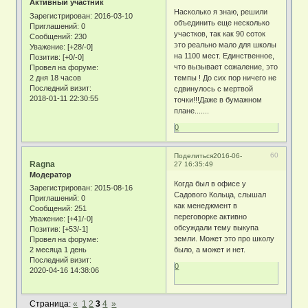
Активный участник
Насколько я знаю, решили
Зарегистрирован
: 2016-03-10
объединить еще несколько
Приглашений:
0
участков, так как 90 соток
Сообщений:
230
это реально мало для школы
Уважение:
[+28/-0]
на 1100 мест. Единственное,
Позитив:
[+0/-0]
что вызывает сожаление, это
Провел на форуме:
2 дня 18 часов
темпы ! До сих пор ничего не
Последний визит:
сдвинулось с мертвой
2018-01-11 22:30:55
точки!!!Даже в бумажном
плане.......
0
60
Поделиться
2016-06-
Ragna
27 16:35:49
Модератор
Когда был в офисе у
Зарегистрирован
: 2015-08-16
Садового Кольца, слышал
Приглашений:
0
как менеджмент в
Сообщений:
251
переговорке активно
Уважение:
[+41/-0]
обсуждали тему выкупа
Позитив:
[+53/-1]
земли. Может это про школу
Провел на форуме:
2 месяца 1 день
было, а может и нет.
Последний визит:
0
2020-04-16 14:38:06
Страница:
«
1
2
3
4
»