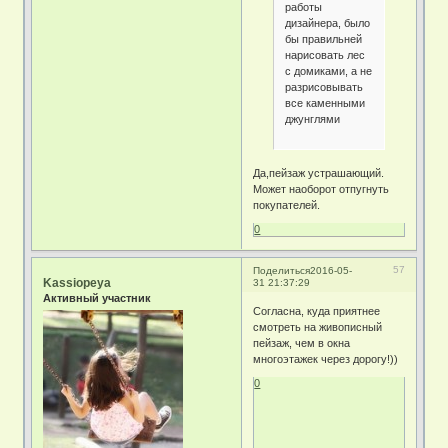
работы
дизайнера, было
бы правильней
нарисовать лес
с домиками, а не
разрисовывать
все каменными
джунглями
Да,пейзаж устрашающий.
Может наоборот отпугнуть
покупателей.
0
57
Поделиться
2016-05-
Kassiopeya
31 21:37:29
Активный участник
Согласна, куда приятнее
смотреть на живописный
пейзаж, чем в окна
многоэтажек через дорогу!))
0