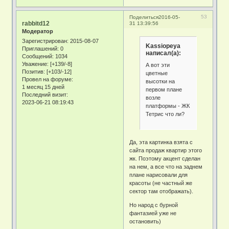
53
Поделиться
2016-05-
rabbitd12
31 13:39:56
Модератор
Зарегистрирован
: 2015-08-07
Kassiopeya
Приглашений:
0
написал(а):
Сообщений:
1034
Уважение:
[+139/-8]
А вот эти
Позитив:
[+103/-12]
цветные
Провел на форуме:
высотки на
1 месяц 15 дней
первом плане
Последний визит:
возле
2023-06-21 08:19:43
платформы - ЖК
Тетрис что ли?
Да, эта картинка взята с
сайта продаж квартир этого
жк. Поэтому акцент сделан
на нем, а все что на заднем
плане нарисовали для
красоты (не частный же
сектор там отображать).
Но народ с бурной
фантазией уже не
остановить)