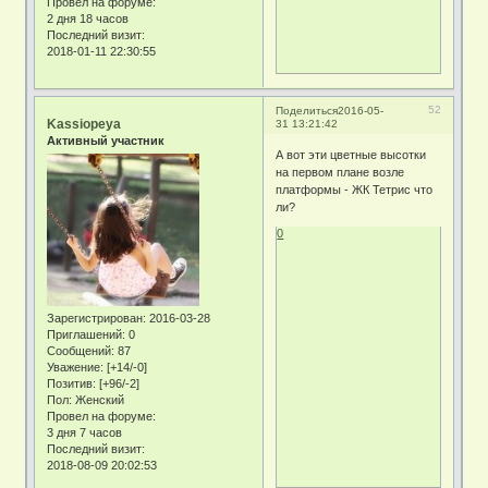
Провел на форуме:
2 дня 18 часов
Последний визит:
2018-01-11 22:30:55
52
Поделиться
2016-05-
Kassiopeya
31 13:21:42
Активный участник
А вот эти цветные высотки
на первом плане возле
платформы - ЖК Тетрис что
ли?
0
Зарегистрирован
: 2016-03-28
Приглашений:
0
Сообщений:
87
Уважение:
[+14/-0]
Позитив:
[+96/-2]
Пол:
Женский
Провел на форуме:
3 дня 7 часов
Последний визит:
2018-08-09 20:02:53