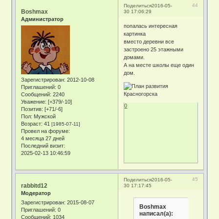
44
Поделиться
2016-05-
Boshmax
30 17:06:29
Администратор
попалась интересная
картинка
вместо деревни все
застроено 25 этажными
домами.
А на месте школы еще один
дом.
Зарегистрирован
: 2012-10-08
Приглашений:
0
Сообщений:
2240
Уважение:
[+379/-10]
0
Позитив:
[+71/-6]
Пол:
Мужской
Возраст:
41
[1985-07-11]
Провел на форуме:
4 месяца 27 дней
Последний визит:
2025-02-13 10:46:59
45
Поделиться
2016-05-
rabbitd12
30 17:17:45
Модератор
Зарегистрирован
: 2015-08-07
Boshmax
Приглашений:
0
написал(а):
Сообщений:
1034