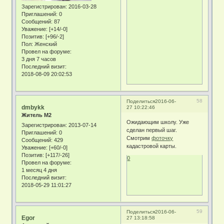
Зарегистрирован
: 2016-03-28
Приглашений:
0
Сообщений:
87
Уважение:
[+14/-0]
Позитив:
[+96/-2]
Пол:
Женский
Провел на форуме:
3 дня 7 часов
Последний визит:
2018-08-09 20:02:53
58
Поделиться
2016-06-
dmbykk
27 10:22:46
Житель М2
Ожидающим школу. Уже
Зарегистрирован
: 2013-07-14
сделан первый шаг.
Приглашений:
0
Смотрим
фоточку
Сообщений:
429
кадастровой карты.
Уважение:
[+60/-0]
Позитив:
[+117/-26]
0
Провел на форуме:
1 месяц 4 дня
Последний визит:
2018-05-29 11:01:27
59
Поделиться
2016-06-
Egor
27 13:18:58