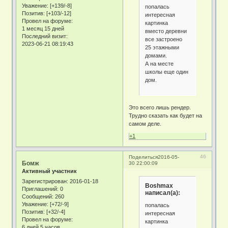
Уважение:
[+139/-8]
попалась
Позитив:
[+103/-12]
интересная
Провел на форуме:
картинка
1 месяц 15 дней
вместо деревни
Последний визит:
все застроено
2023-06-21 08:19:43
25 этажными
домами.
А на месте
школы еще один
дом.
Это всего лишь рендер.
Трудно сказать как будет на
самом деле.
+1
46
Поделиться
2016-05-
Бомж
30 22:00:09
Активный участник
Зарегистрирован
: 2016-01-18
Boshmax
Приглашений:
0
написал(а):
Сообщений:
260
Уважение:
[+72/-9]
попалась
Позитив:
[+32/-4]
интересная
Провел на форуме:
картинка
6 дней 5 часов