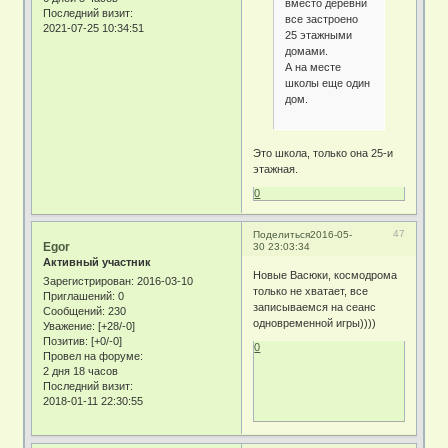
вместо деревни
Последний визит:
все застроено
2021-07-25 10:34:51
25 этажными
домами.
А на месте
школы еще один
дом.
Это школа, только она 25-и
этажная.
0
47
Поделиться
2016-05-
Egor
30 23:03:34
Активный участник
Новые Васюки, космодрома
Зарегистрирован
: 2016-03-10
только не хватает, все
Приглашений:
0
записываемся на сеанс
Сообщений:
230
одновременной игры))))
Уважение:
[+28/-0]
Позитив:
[+0/-0]
0
Провел на форуме:
2 дня 18 часов
Последний визит:
2018-01-11 22:30:55