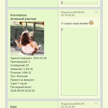
0
54
Поделиться
2016-05-
Kassiopeya
31 14:05:20
Активный участник
У страха глаза велики
0
Зарегистрирован
: 2016-03-28
Приглашений:
0
Сообщений:
87
Уважение:
[+14/-0]
Позитив:
[+96/-2]
Пол:
Женский
Провел на форуме:
3 дня 7 часов
Последний визит:
2018-08-09 20:02:53
55
Поделиться
2016-05-
Egor
31 21:15:45