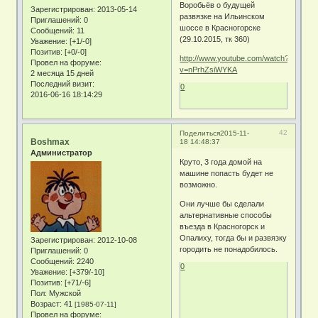
Воробьёв о будущей
Зарегистрирован
: 2013-05-14
развязке на Ильинском
Приглашений:
0
шоссе в Красногорске
Сообщений:
11
(29.10.2015, тк 360)
Уважение:
[+1/-0]
Позитив:
[+0/-0]
http://www.youtube.com/watch?
Провел на форуме:
v=nPrhZsiWYKA
2 месяца 15 дней
Последний визит:
0
2016-06-16 18:14:29
42
Поделиться
2015-11-
Boshmax
18 14:48:37
Администратор
Круто, 3 года домой на
машине попасть будет не
возможно.
Они лучше бы сделали
альтернативные способы
въезда в Красногорск и
Опалиху, тогда бы и развязку
Зарегистрирован
: 2012-10-08
городить не понадобилось.
Приглашений:
0
Сообщений:
2240
0
Уважение:
[+379/-10]
Позитив:
[+71/-6]
Пол:
Мужской
Возраст:
41
[1985-07-11]
Провел на форуме: