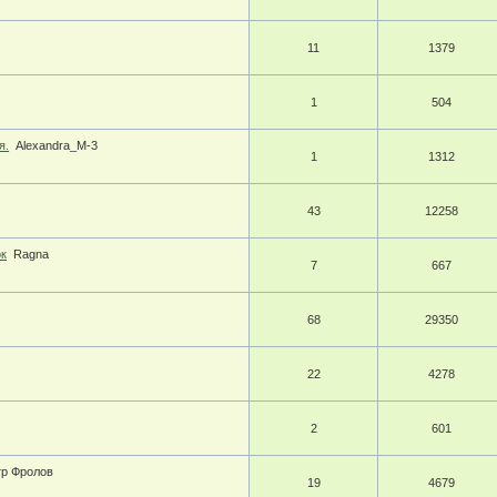
11
1379
1
504
я.
Alexandra_M-3
1
1312
43
12258
ок
Ragna
7
667
68
29350
22
4278
2
601
тр Фролов
19
4679