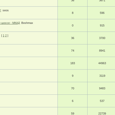
36
3671
!
seos
8
596
е шоссе - МКАД
Boshmax
0
915
[
1
2
]
36
3700
74
8941
183
44963
9
3119
70
9483
6
537
59
22739