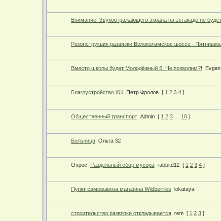
Внимание! Звукоотражающего экрана на эстакаде не будет
Реконструкция развязки Волоколамское шоссе - Пятницко
Вместо школы будет Молодёжный 5! Не позволим?!
Evgan
Благоустройство ЖК
Петр Фролов
[
1
2
3
4
]
Общественный транспорт
Admin
[
1
2
3
…
10
]
Больница
Ольга 32
Опрос:
Раздельный сбор мусора
rabbitd12
[
1
2
3
4
]
Пункт самовывоза магазина Wildberries
lokataya
строительство развязки откладывается
rem
[
1
2
3
]