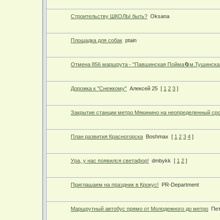
Строительству ШКОЛЫ быть?
Oksana
Площадка для собак
ptain
Отмена 856 маршрута - "Павшинская Пойма🔄м.Тушинска
Дорожка к "Снежкому"
Алексей 25
[
1
2
3
]
Закрытие станции метро Мякинино на неопределенный ср
План развития Красногорска
Boshmax
[
1
2
3
4
]
Ура, у нас появился светафор!
dmbykk
[
1
2
]
Приглашаем на праздник в Крокус!
PR-Department
Маршрутный автобус прямо от Молодежного до метро
Пе