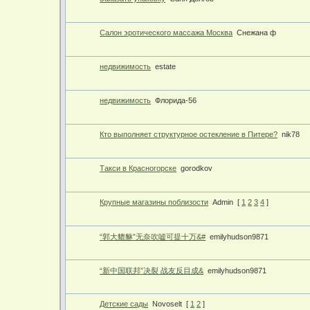
Салон эротического массажа Москва
Снежана ф
недвижимость
estate
недвижимость
Флорида-56
Кто выполняет структурное остекление в Питере?
nik78
Такси в Красногорске
gorodkov
Крупные магазины поблизости
Admin
[
1
2
3
4
]
“郭大貔貅”无奈吹嘘可提十万&#
emilyhudson9871
“新中国联邦”决裂 战友反目成&
emilyhudson9871
Детские сады
Novoselt
[
1
2
]