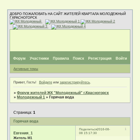
ДОБРО ПОЖАЛОВАТЬ НА САЙТ ЖИТЕЛЕЙ КВАРТАЛА МОЛОДЕЖНЫЙ
Г.КРАСНОГОРСК
Форум
Участники
Правила
Поиск
Регистрация
Войти
Активные темы
Привет, Гость!
Войдите
или
зарегистрируйтесь
.
»
Форум жителей ЖК "Молодежный" г.Красногорск
»
Молодежный 1
»
Горячая вода
Страница:
1
Горячая вода
1
Поделиться
2016-08-
Евгения_1
08 15:17:30
Житель М1