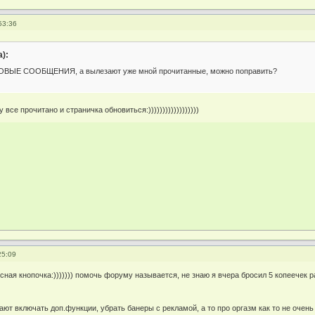
53:36
):
НОВЫЕ СООБЩЕНИЯ, а вылезают уже мной прочитанные, можно поправить?
се прочитано и страничка обновиться:))))))))))))))))))
25:09
сная кнопочка:))))))) помочь форуму называется, не знаю я вчера бросил 5 копеечек 
ают включать доп.функции, убрать банеры с рекламой, а то про оргазм как то не очень 