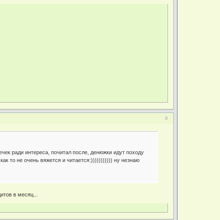
8
ечек ради интереса, почитал после, денюжки идут походу
к то не очень вяжется и читается:))))))))))) ну незнаю
итов в месяц...