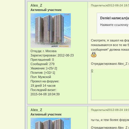
Alex_Z
Поделиться
2012-08-24 18:
Активный участник
Deniel написал(а
Нажмите ссылочку вв
Смотрите, я зашел на фо
показываются все те же 5
сообщения" должна показ
Откуда:
г. Москва
Зарегистрирован
: 2012-08-23
Приглашений:
0
Отредактировано Alex_Z (
Сообщений:
279
Уважение:
[+25/-2]
0
Позитив:
[+32/-1]
Пол:
Мужской
Провел на форуме:
19 дней 14 часов
Последний визит:
2015-04-08 18:04:39
Alex_Z
Поделиться
2012-08-24 19:
Активный участник
гы-гы, и тем более фору
Отредактировано Alex_Z (