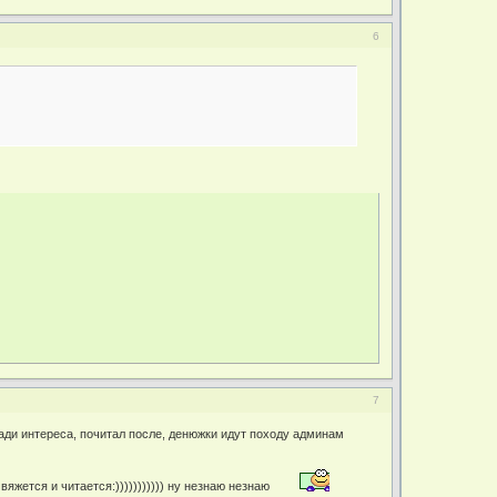
6
7
ради интереса, почитал после, денюжки идут походу админам
вяжется и читается:))))))))))) ну незнаю незнаю