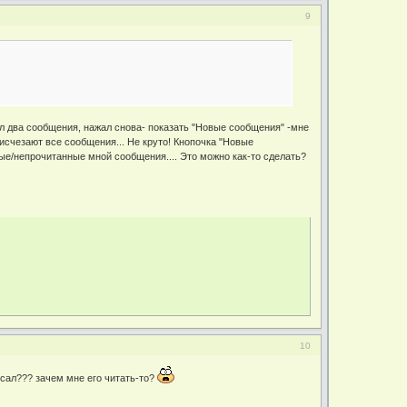
9
л два сообщения, нажал снова- показать "Новые сообщения" -мне
о исчезают все сообщения... Не круто! Кнопочка "Новые
ые/непрочитанные мной сообщения.... Это можно как-то сделать?
10
исал??? зачем мне его читать-то?