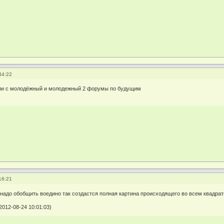
44:22
гии с молодёжный и молодежный 2 форумы по будущим
16:21
надо обобщить воедино так создастся полная картина происходящего во всем ква
2012-08-24 10:01:03)