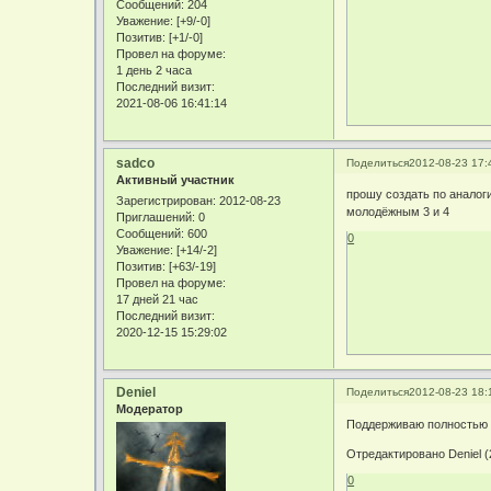
Сообщений:
204
Уважение:
[+9/-0]
Позитив:
[+1/-0]
Провел на форуме:
1 день 2 часа
Последний визит:
2021-08-06 16:41:14
sadco
Поделиться
2012-08-23 17:
Активный участник
прошу создать по анало
Зарегистрирован
: 2012-08-23
молодёжным 3 и 4
Приглашений:
0
Сообщений:
600
0
Уважение:
[+14/-2]
Позитив:
[+63/-19]
Провел на форуме:
17 дней 21 час
Последний визит:
2020-12-15 15:29:02
Deniel
Поделиться
2012-08-23 18:
Модератор
Поддерживаю полностью 
Отредактировано Deniel (
0