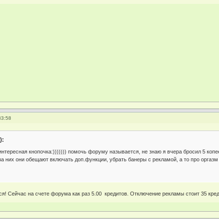
33:58
):
интересная кнопочка:))))))) помочь форуму называется, не знаю я вчера бросил 5 копе
а них они обещают включать доп.функции, убрать банеры с рекламой, а то про оргазм ка
я! Сейчас на счете форума как раз 5.00 кредитов. Отключение рекламы стоит 35 кред