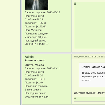
0
Зарегистрирован
: 2012-08-23
Приглашений:
3
Сообщений:
234
Уважение:
[+25/-3]
Позитив:
[+140/-8]
Пол:
Мужской
Провел на форуме:
7 месяцев 18 дней
Последний визит:
2022-05-16 15:03:27
Admin
Поделиться
2012-08-24 11:
Администратор
Откуда:
Москва
Deniel написал(а
Зарегистрирован
: 2012-04-11
Приглашений:
0
Вверху есть такая 
Сообщений:
204
админам ресурса, з
Уважение:
[+9/-0]
незнаю
Позитив:
[+1/-0]
Провел на форуме:
1 день 2 часа
Да, такие функции имеютс
Последний визит:
2021-08-06 16:41:14
0