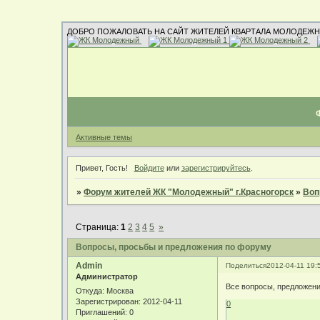
ДОБРО ПОЖАЛОВАТЬ НА САЙТ ЖИТЕЛЕЙ КВАРТАЛА МОЛОДЕЖН
Активные темы
Привет, Гость!
Войдите
или
зарегистрируйтесь
.
»
Форум жителей ЖК "Молодежный" г.Красногорск
»
Воп
Страница:
1
2
3
4
5
»
Вопросы, просьбы и предложения по форуму
Admin
Поделиться
2012-04-11 19:
Администратор
Все вопросы, предложени
Откуда:
Москва
Зарегистрирован
: 2012-04-11
0
Приглашений:
0