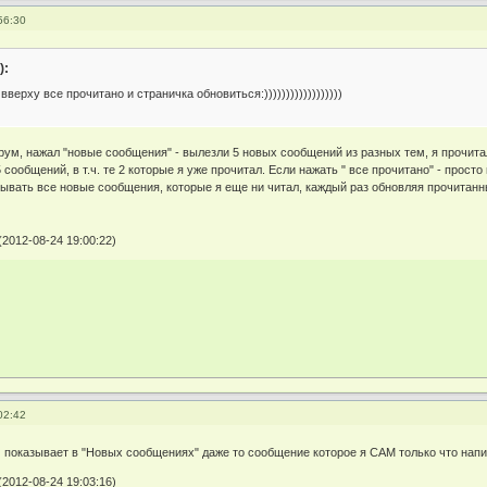
56:30
):
ерху все прочитано и страничка обновиться:))))))))))))))))))
рум, нажал "новые сообщения" - вылезли 5 новых сообщений из разных тем, я прочита
 сообщений, в т.ч. те 2 которые я уже прочитал. Если нажать " все прочитано" - прост
ывать все новые сообщения, которые я еще ни читал, каждый раз обновляя прочитанн
2012-08-24 19:00:22)
02:42
м показывает в "Новых сообщениях" даже то сообщение которое я САМ только что нап
2012-08-24 19:03:16)