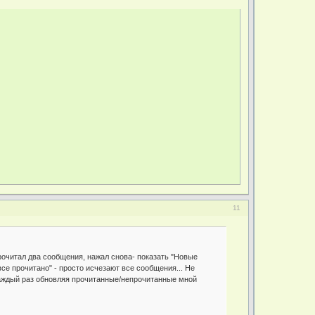
11
рочитал два сообщения, нажал снова- показать "Новые
все прочитано" - просто исчезают все сообщения... Не
каждый раз обновляя прочитанные/непрочитанные мной