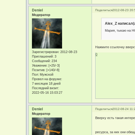
Deniel
Поделиться
2012-08-23 20:
Модератор
Alex_Z написал(а
Мария, тыкаю на 
Нажмите ссылочку вверху в
Зарегистрирован
: 2012-08-23
0
Приглашений:
3
Сообщений:
234
Уважение:
[+25/-3]
Позитив:
[+140/-8]
Пол:
Мужской
Провел на форуме:
7 месяцев 18 дней
Последний визит:
2022-05-16 15:03:27
Deniel
Поделиться
2012-08-24 11:
Модератор
Вверху есть такая интере
ресурса, за них они обещ