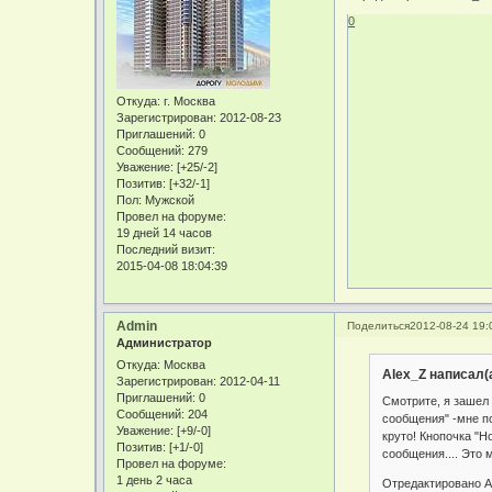
0
Откуда:
г. Москва
Зарегистрирован
: 2012-08-23
Приглашений:
0
Сообщений:
279
Уважение:
[+25/-2]
Позитив:
[+32/-1]
Пол:
Мужской
Провел на форуме:
19 дней 14 часов
Последний визит:
2015-04-08 18:04:39
Admin
Поделиться
2012-08-24 19:
Администратор
Откуда:
Москва
Alex_Z написал(а
Зарегистрирован
: 2012-04-11
Приглашений:
0
Смотрите, я зашел
Сообщений:
204
сообщения" -мне по
Уважение:
[+9/-0]
круто! Кнопочка "
Позитив:
[+1/-0]
сообщения.... Это 
Провел на форуме:
1 день 2 часа
Отредактировано Al