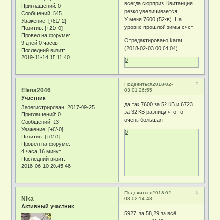
всегда сюрприз. Квитанция
Приглашений:
0
резко увеличивается.
Сообщений:
545
У меня 7600 (52кв). На
Уважение:
[+81/-2]
уровне прошлой зимы счет.
Позитив:
[+21/-0]
Провел на форуме:
Отредактировано karat
9 дней 0 часов
(2018-02-03 00:04:04)
Последний визит:
2019-11-14 15:11:40
0
5
Поделиться
2018-02-
Elena2046
03 01:26:55
Участник
да так 7600 за 52 КВ и 6723
Зарегистрирован
: 2017-09-25
за 32 КВ разница что то
Приглашений:
0
очень большая
Сообщений:
13
Уважение:
[+0/-0]
0
Позитив:
[+0/-0]
Провел на форуме:
4 часа 16 минут
Последний визит:
2018-06-10 20:45:48
6
Поделиться
2018-02-
Nika
03 02:14:43
Активный участник
5927 за 58,29 за всё,