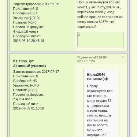
Прошу откликнутся все кто
Зарегистрирован
: 2017-09-25
может, у меня студия 32 м ,
Приглашений:
0
переехала месяц назад,
Сообщений:
13
сейчас пришла квитанция на
Уважение:
[+0/-0]
почту оплата 6237= это
Позитив:
[+0/-0]
нормально?
Провел на форуме:
4 часа 16 минут
0
Последний визит:
2018-06-10 20:45:48
2
Поделиться
2018-02-
Kristina_gm
02 19:57:23
Активный участник
Зарегистрирован
: 2017-07-17
Elena2046
Приглашений:
0
написал(а):
Сообщений:
43
Уважение:
[+8/-0]
Прошу
Позитив:
[+0/-0]
откликнутся все
Провел на форуме:
кто может, у
2 дня 4 часа
меня студия 32
Последний визит:
м , переехала
2019-07-09 01:10:30
месяц назад,
сейчас пришла
квитанция на
почту оплата
6237= это
нормально?