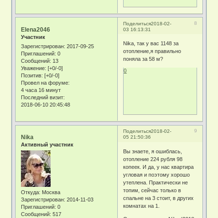
8
Поделиться
2018-02-
Elena2046
03 16:13:31
Участник
Nika, так у вас 1148 за
Зарегистрирован
: 2017-09-25
отопление,я правильно
Приглашений:
0
поняла за 58 м?
Сообщений:
13
Уважение:
[+0/-0]
0
Позитив:
[+0/-0]
Провел на форуме:
4 часа 16 минут
Последний визит:
2018-06-10 20:45:48
9
Поделиться
2018-02-
Nika
05 21:50:36
Активный участник
Вы знаете, я ошиблась,
отопление 224 рубля 98
копеек. И да, у нас квартира
угловая и поэтому хорошо
утеплена. Практически не
топим, сейчас только в
Откуда:
Москва
спальне на 3 стоит, в других
Зарегистрирован
: 2014-11-03
комнатах на 1.
Приглашений:
0
Сообщений:
517