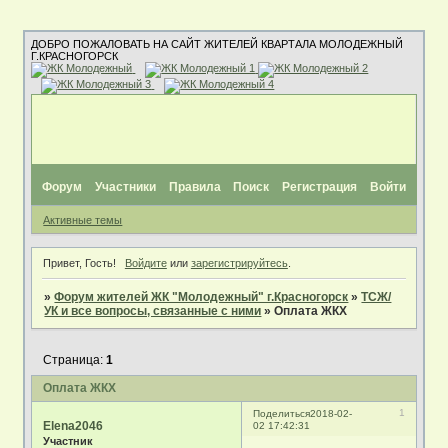
ДОБРО ПОЖАЛОВАТЬ НА САЙТ ЖИТЕЛЕЙ КВАРТАЛА МОЛОДЕЖНЫЙ
Г.КРАСНОГОРСК
Форум
Участники
Правила
Поиск
Регистрация
Войти
Активные темы
Привет, Гость!
Войдите
или
зарегистрируйтесь
.
»
Форум жителей ЖК "Молодежный" г.Красногорск
»
ТСЖ/
УК и все вопросы, связанные с ними
»
Оплата ЖКХ
Страница:
1
Оплата ЖКХ
1
Поделиться
2018-02-
Elena2046
02 17:42:31
Участник