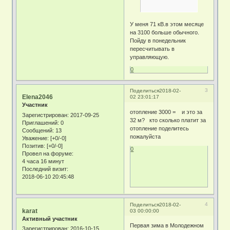
У меня 71 кВ.в этом месяце
на 3100 больше обычного.
Пойду в понедельник
пересчитывать в
управляющую.
0
3
Поделиться
2018-02-
Elena2046
02 23:01:17
Участник
отопление 3000 = и это за
Зарегистрирован
: 2017-09-25
32 м? кто сколько платит за
Приглашений:
0
отопление поделитесь
Сообщений:
13
пожалуйста
Уважение:
[+0/-0]
Позитив:
[+0/-0]
0
Провел на форуме:
4 часа 16 минут
Последний визит:
2018-06-10 20:45:48
4
Поделиться
2018-02-
karat
03 00:00:00
Активный участник
Первая зима в Молодежном
Зарегистрирован
: 2016-10-15