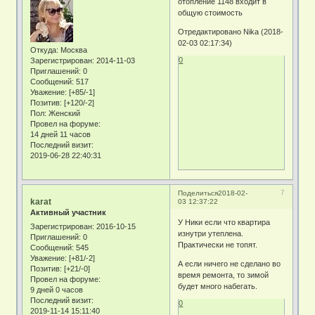
отопление 1148 входит в
общую стоимость
Отредактировано Nika (2018-
02-03 02:17:34)
Откуда:
Москва
0
Зарегистрирован
: 2014-11-03
Приглашений:
0
Сообщений:
517
Уважение:
[+85/-1]
Позитив:
[+120/-2]
Пол:
Женский
Провел на форуме:
14 дней 11 часов
Последний визит:
2019-06-28 22:40:31
7
Поделиться
2018-02-
karat
03 12:37:22
Активный участник
У Ники если что квартира
Зарегистрирован
: 2016-10-15
изнутри утеплена.
Приглашений:
0
Практически не топят.
Сообщений:
545
Уважение:
[+81/-2]
А если ничего не сделано во
Позитив:
[+21/-0]
время ремонта, то зимой
Провел на форуме:
будет много набегать.
9 дней 0 часов
Последний визит:
0
2019-11-14 15:11:40