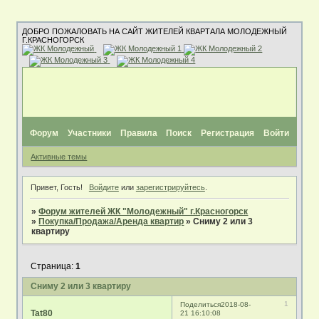
ДОБРО ПОЖАЛОВАТЬ НА САЙТ ЖИТЕЛЕЙ КВАРТАЛА МОЛОДЕЖНЫЙ
Г.КРАСНОГОРСК
Форум
Участники
Правила
Поиск
Регистрация
Войти
Активные темы
Привет, Гость!
Войдите
или
зарегистрируйтесь
.
»
Форум жителей ЖК "Молодежный" г.Красногорск
»
Покупка/Продажа/Аренда квартир
»
Сниму 2 или 3
квартиру
Страница:
1
Сниму 2 или 3 квартиру
1
Поделиться
2018-08-
Tat80
21 16:10:08