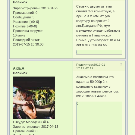
Новичок
Семья с двумя детьми
Зарегистрирован
: 2018-01-25
снимет 2-х комнатную, а
Приглашений:
0
лучше 3-х комнатную
Сообщений:
3
квартиру на срок от 2
Уважение:
[+0/-0]
лет.Граждане РФ, муж
Позитив:
[+0/-0]
менеджер, я-врач работаю в
Провел на форуме:
10 минут
клинике в Павшинской
Последний визит:
Пойме. Дети возраст 18 и 14
2019-07-15 15:30:00
лет.8-917-590-84-55
0
2
Поделиться
2019-01-
Aida.A
17 17:42:19
Новичок
Знакома с хозяином кто
сдает за 50.000р 2-х
комнатную квартиру с
хорошим новым ремонтом.
89175182991 Алиса
0
Откуда:
Молодежный 4
Зарегистрирован
: 2017-04-13
Приглашений:
0