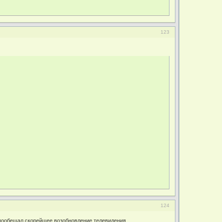
123
124
и пообещал скорейшее возобновление телевидения.