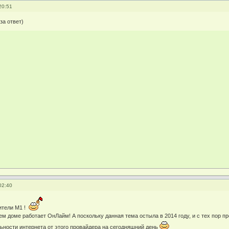
20:51
за ответ)
02:40
ители М1 !
шем доме работает ОнЛайм! А поскольку данная тема остыла в 2014 году, и с тех пор 
льности интернета от этого провайдера на сегодняшний день