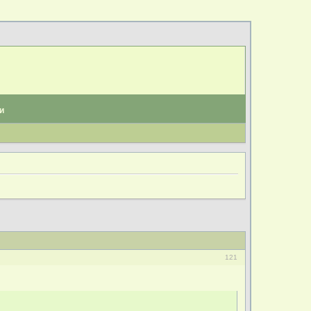
и
121