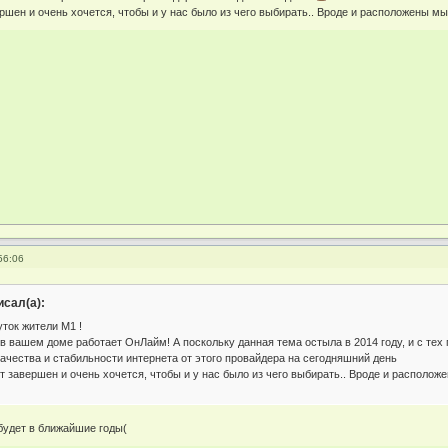
ршен и очень хочется, чтобы и у нас было из чего выбирать.. Вроде и расположены мы
56:06
исал(а):
уток жители М1 !
 в вашем доме работает ОнЛайм! А поскольку данная тема остыла в 2014 году, и с те
ачества и стабильности интернета от этого провайдера на сегодняшний день
 завершен и очень хочется, чтобы и у нас было из чего выбирать.. Вроде и располож
будет в ближайшие годы(