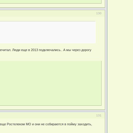
130
еречитал. Люди еще в 2013 подключались.. А мы через дорогу
131
ть еще Ростелеком МО и они не собираются в пойму заходить,