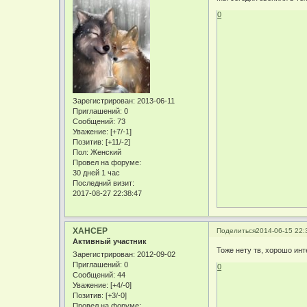
0
Зарегистрирован
: 2013-06-11
Приглашений:
0
Сообщений:
73
Уважение:
[+7/-1]
Позитив:
[+11/-2]
Пол:
Женский
Провел на форуме:
30 дней 1 час
Последний визит:
2017-08-27 22:38:47
XAHCEP
Поделиться
2014-06-15 22:
Активный участник
Тоже нету тв, хорошо инт
Зарегистрирован
: 2012-09-02
Приглашений:
0
0
Сообщений:
44
Уважение:
[+4/-0]
Позитив:
[+3/-0]
Провел на форуме: