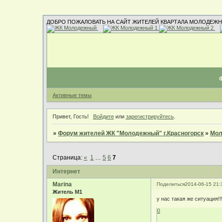
ДОБРО ПОЖАЛОВАТЬ НА САЙТ ЖИТЕЛЕЙ КВАРТАЛА МОЛОДЕЖН
Активные темы
Привет, Гость!
Войдите
или
зарегистрируйтесь
.
»
Форум жителей ЖК "Молодежный" г.Красногорск
»
Мол
Страница:
«
1
…
5
6
7
Интернет
Marina
Поделиться
2014-06-15 21:
Житель М1
у нас такая же ситуация!
0