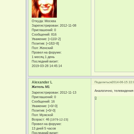
Откуда:
Москва
Зарегистрирован
: 2012-11-08
Приглашений:
0
Сообщений:
816
Уважение:
[+110/-2]
Позитив:
[+182/-8]
Пол:
Женский
Провел на форуме:
1 месяц 1 день
Последний визит:
2019-03-28 14:45:14
Alexander L
Поделиться
2014-06-15 22:
Житель М1
Аналогично, телевидения 
Зарегистрирован
: 2012-11-13
Приглашений:
0
0
Сообщений:
16
Уважение:
[+0/-0]
Позитив:
[+0/-0]
Пол:
Мужской
Возраст:
46
[1979-12-23]
Провел на форуме:
13 дней 5 часов
Последний визит: