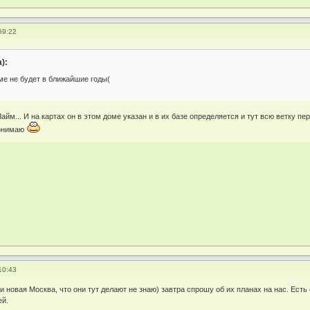
59:22
):
ме не будет в ближайшие годы(
айм... И на картах он в этом доме указан и в их базе определяется и тут всю ветку п
понимаю
10:43
 и новая Москва, что они тут делают не знаю) завтра спрошу об их планах на нас. Ес
ей.