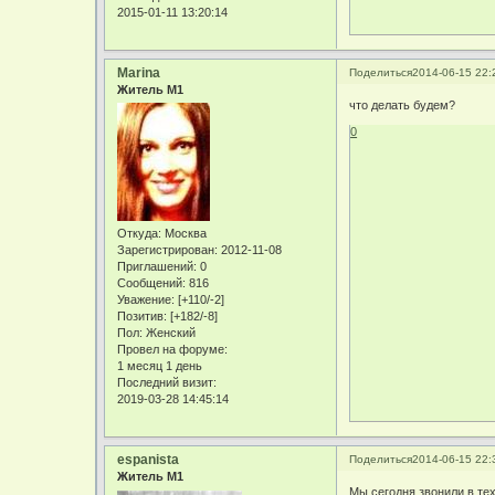
2015-01-11 13:20:14
Marina
Поделиться
2014-06-15 22:
Житель М1
что делать будем?
0
Откуда:
Москва
Зарегистрирован
: 2012-11-08
Приглашений:
0
Сообщений:
816
Уважение:
[+110/-2]
Позитив:
[+182/-8]
Пол:
Женский
Провел на форуме:
1 месяц 1 день
Последний визит:
2019-03-28 14:45:14
espanista
Поделиться
2014-06-15 22:
Житель М1
Мы сегодня звонили в те