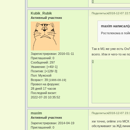
0
Kubik_Rubik
Поделиться
2016-12-07 22:
Активный участник
maxim написал(а
Ростелекома в пой
Так в М1 же уже есть ОнЛ
Зарегистрирован
: 2016-01-11
всего. Или я чего-то не 
Приглашений:
0
0
Сообщений:
297
Уважение:
[+40/-1]
Позитив:
[+128/-3]
Пол:
Мужской
Возраст:
39
[1986-08-19]
Провел на форуме:
28 дней 17 часов
Последний визит:
2022-07-20 10:35:52
maxim
Поделиться
2016-12-07 23:
Активный участник
хм точно, onlime это МСК
Зарегистрирован
: 2014-04-19
обслуживают за ЖД лини
Приглашений:
0