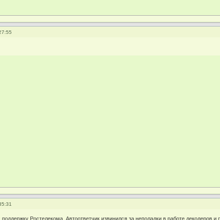
27:55
35:31
х.поддержку Ростелекома. Автоответчик извинился за неполадки в работе декодеров 