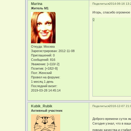
Marina
Поделиться
2014-06-16 13:
Житель М1
Игорь, спасибо огромное 
0
Откуда:
Москва
Зарегистрирован
: 2012-11-08
Приглашений:
0
Сообщений:
816
Уважение:
[+110/-2]
Позитив:
[+182/-8]
Пол:
Женский
Провел на форуме:
1 месяц 1 день
Последний визит:
2019-03-28 14:45:14
Kubik_Rubik
Поделиться
2016-12-07 21:
Активный участник
Доброго времени суток ж
Сегодня узнал, что в ва
поводу качества и стаби