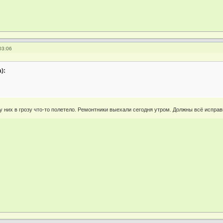
03:06
):
у них в грозу что-то полетело. Ремонтники выехали сегодня утром. Должны всё исправ