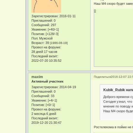
Наш М4 скоро будет заве
0
Зарегистрирован
: 2016-01-11
Приглашений:
0
Сообщений:
297
Уважение:
[+40/-1]
Позитив:
[+128/-3]
Пол:
Мужской
Возраст:
39
[1986-08-19]
Провел на форуме:
28 дней 17 часов
Последний визит:
2022-07-20 10:35:52
maxim
Поделиться
2016-12-07 22:
Активный участник
Зарегистрирован
: 2014-04-19
Kubik_Rubik нап
Приглашений:
0
Сообщений:
33
Доброго времени с
Уважение:
[+4/-1]
Сегодня узнал, что
Позитив:
[+0/-1]
мнение по поводу к
Провел на форуме:
Наш М4 скоро будет
2 месяца 6 дней
Последний визит:
2019-12-20 21:30:47
Ростелекома в пойме не 