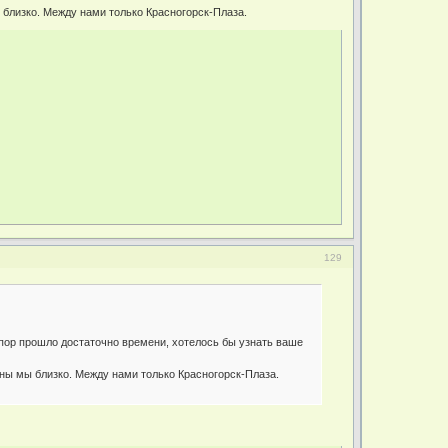
 близко. Между нами только Красногорск-Плаза.
129
х пор прошло достаточно времени, хотелось бы узнать ваше
ены мы близко. Между нами только Красногорск-Плаза.