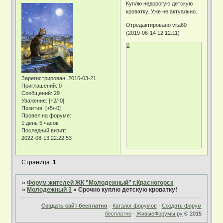
Куплю недорогую детскую
кроватку. Уже не актуально.
Отредактировано vita60
(2019-06-14 12:12:11)
0
Зарегистрирован
: 2016-03-21
Приглашений:
0
Сообщений:
29
Уважение:
[+2/-0]
Позитив:
[+5/-0]
Провел на форуме:
1 день 5 часов
Последний визит:
2022-08-13 22:22:53
Страница:
1
»
Форум жителей ЖК "Молодежный" г.Красногорск
»
Молодежный 3
»
Срочно куплю детскую кроватку!
Создать сайт бесплатно
·
Каталог форумов
·
Создать форум
бесплатно
·
ЖивыеФорумы.ру
© 2015