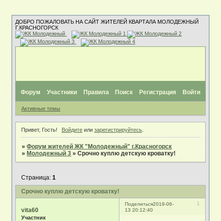
ДОБРО ПОЖАЛОВАТЬ НА САЙТ ЖИТЕЛЕЙ КВАРТАЛА МОЛОДЕЖНЫЙ
Г.КРАСНОГОРСК
Форум
Участники
Правила
Поиск
Регистрация
Войти
Активные темы
Привет, Гость!
Войдите
или
зарегистрируйтесь
.
»
Форум жителей ЖК "Молодежный" г.Красногорск
»
Молодежный 3
»
Срочно куплю детскую кроватку!
Страница:
1
Срочно куплю детскую кроватку!
1
Поделиться
2019-06-
vita60
13 20:12:40
Участник