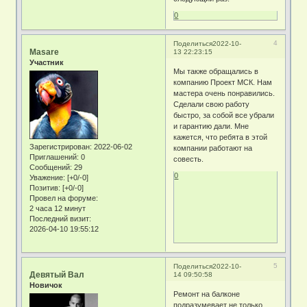
0
4
Поделиться
2022-10-
Masare
13 22:23:15
Участник
Мы также обращались в
компанию Проект МСК. Нам
мастера очень понравились.
Сделали свою работу
быстро, за собой все убрали
и гарантию дали. Мне
кажется, что ребята в этой
Зарегистрирован
: 2022-06-02
компании работают на
Приглашений:
0
совесть.
Сообщений:
29
0
Уважение:
[+0/-0]
Позитив:
[+0/-0]
Провел на форуме:
2 часа 12 минут
Последний визит:
2026-04-10 19:55:12
5
Поделиться
2022-10-
Девятый Вал
14 09:50:58
Новичок
Ремонт на балконе
подразумевает не только