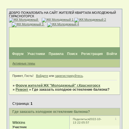
ДОБРО ПОЖАЛОВАТЬ НА САЙТ ЖИТЕЛЕЙ КВАРТАЛА МОЛОДЕЖНЫЙ
Г.КРАСНОГОРСК
Форум
Участники
Правила
Поиск
Регистрация
Войти
Активные темы
Привет, Гость!
Войдите
или
зарегистрируйтесь
.
»
Форум жителей ЖК "Молодежный" г.Красногорск
»
Ремонт
»
Где заказать холодное остекление балкона?
Страница:
1
Где заказать холодное остекление балкона?
1
Поделиться
2022-10-
Wikkins
13 22:05:57
Участник