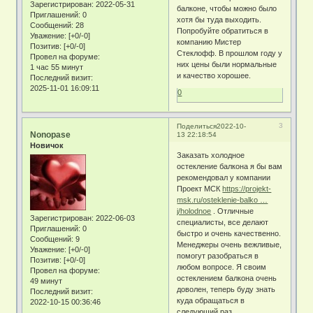
Зарегистрирован
: 2022-05-31
балконе, чтобы можно было
Приглашений:
0
хотя бы туда выходить.
Сообщений:
28
Попробуйте обратиться в
Уважение:
[+0/-0]
компанию Мистер
Позитив:
[+0/-0]
Стеклофф. В прошлом году у
Провел на форуме:
них цены были нормальные
1 час 55 минут
и качество хорошее.
Последний визит:
2025-11-01 16:09:11
0
3
Поделиться
2022-10-
Nonopase
13 22:18:54
Новичок
Заказать холодное
остекление балкона я бы вам
рекомендовал у компании
Проект МСК
https://projekt-
msk.ru/osteklenie-balko …
j/holodnoe
. Отличные
Зарегистрирован
: 2022-06-03
специалисты, все делают
Приглашений:
0
быстро и очень качественно.
Сообщений:
9
Менеджеры очень вежливые,
Уважение:
[+0/-0]
помогут разобраться в
Позитив:
[+0/-0]
любом вопросе. Я своим
Провел на форуме:
остеклением балкона очень
49 минут
доволен, теперь буду знать
Последний визит:
куда обращаться в
2022-10-15 00:36:46
следующий раз.