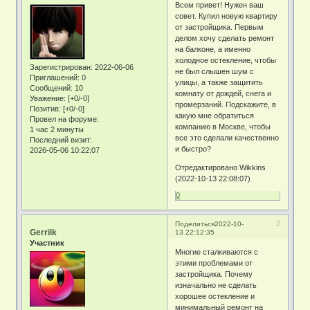
Всем привет! Нужен ваш
совет. Купил новую квартиру
от застройщика. Первым
делом хочу сделать ремонт
на балконе, а именно
холодное остекление, чтобы
Зарегистрирован
: 2022-06-06
не был слышен шум с
Приглашений:
0
улицы, а также защитить
Сообщений:
10
комнату от дождей, снега и
Уважение:
[+0/-0]
промерзаний. Подскажите, в
Позитив:
[+0/-0]
какую мне обратиться
Провел на форуме:
компанию в Москве, чтобы
1 час 2 минуты
все это сделали качественно
Последний визит:
и быстро?
2026-05-06 10:22:07
Отредактировано Wikkins
(2022-10-13 22:08:07)
0
2
Поделиться
2022-10-
Gerriik
13 22:12:35
Участник
Многие сталкиваются с
этими проблемами от
застройщика. Почему
изначально не сделать
хорошее остекление и
минимальный ремонт на