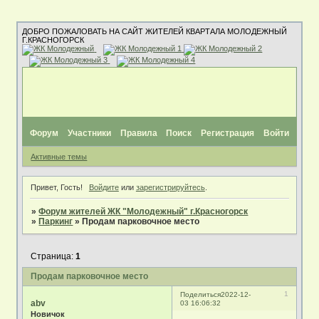
ДОБРО ПОЖАЛОВАТЬ НА САЙТ ЖИТЕЛЕЙ КВАРТАЛА МОЛОДЕЖНЫЙ
Г.КРАСНОГОРСК
Форум
Участники
Правила
Поиск
Регистрация
Войти
Активные темы
Привет, Гость!
Войдите
или
зарегистрируйтесь
.
»
Форум жителей ЖК "Молодежный" г.Красногорск
»
Паркинг
»
Продам парковочное место
Страница:
1
Продам парковочное место
1
Поделиться
2022-12-
abv
03 16:06:32
Новичок