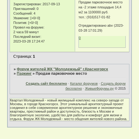
Продам парковочное место
Зарегистрирован
: 2017-09-13
на -2 этаже площадью 14,4
Приглашений:
0
м2 за 1100000 руб.
Сообщений:
4
тел.: (916)517-01-82
Уважение:
[+0/-0]
Позитив:
[+0/-0]
Отредактировано abv (2023-
Провел на форуме:
03-28 17:01:29)
2 часа 59 минут
Последний визит:
0
2023-03-28 17:24:47
Страница:
1
»
Форум жителей ЖК "Молодежный" г.Красногорск
»
Паркинг
»
Продам парковочное место
Создать сайт бесплатно
·
Каталог форумов
·
Создать форум
бесплатно
·
ЖивыеФорумы.ру
© 2015
Квартал Молодежный - новый жилищный комплекс на северо-западе от
Москвы, в городе Красногорск. Этот уникальный архитектурный проект
соединил в себе современное архитектурное решение и экономичные
квартиры, престижный район и доступность, близость к Москве и
благоприятную экологию, удобство для работы и комфорт для жизни и
отдыха. Форум ЖК Молодежный - место общения жителей нового района.