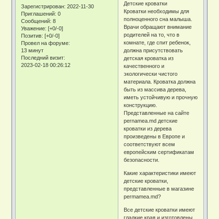
Детские кроватки
Зарегистрирован
: 2022-11-30
Кроватки необходимы для
Приглашений:
0
полноценного сна малыша.
Сообщений:
8
Врачи обращают внимание
Уважение:
[+0/-0]
родителей на то, что в
Позитив:
[+0/-0]
комнате, где спит ребенок,
Провел на форуме:
13 минут
должна присутствовать
Последний визит:
детская кроватка из
2023-02-18 00:26:12
качественного и
экологически чистого
материала. Кроватка должна
быть из массива дерева,
иметь устойчивую и прочную
конструкцию.
Представленные на сайте
pernamea.md детские
кроватки из дерева
произведены в Европе и
соответствуют всем
европейским сертификатам
безопасности.
Какие характеристики имеют
детские кроватки,
представленные в магазине
permamea.md?
Все детские кроватки имеют
гладкие края и изготовлены