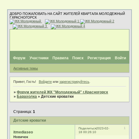
ДОБРО ПОЖАЛОВАТЬ НА САЙТ ЖИТЕЛЕЙ КВАРТАЛА МОЛОДЕЖНЫЙ
Г.КРАСНОГОРСК
Форум
Участники
Правила
Поиск
Регистрация
Войти
Активные темы
Привет, Гость!
Войдите
или
зарегистрируйтесь
.
»
Форум жителей ЖК "Молодежный" г.Красногорск
»
Барахолка
»
Детские кроватки
Страница:
1
Детские кроватки
1
Поделиться
2023-02-
itmediaseo
18 00:26:10
Новичок