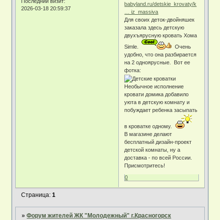
Последний визит:
babyland.ru/detskie_krovaty/k
2026-03-18 20:59:37
… iz_massiva
Для своих деток-двойняшек
заказала здесь детскую
двухъярусную кровать Хома
Simle.
Очень
удобно, что она разбирается
на 2 одноярусные. Вот ее
фотка:
Необычное исполнение
кровати домика добавило
уюта в детскую комнату и
побуждает ребенка засыпать
в кроватке одному.
В магазине делают
бесплатный дизайн-проект
детской комнаты, ну а
доставка - по всей России.
Присмотритесь!
0
Страница:
1
»
Форум жителей ЖК "Молодежный" г.Красногорск