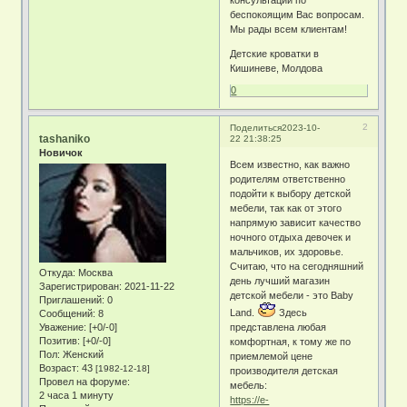
беспокоящим Вас вопросам.
Мы рады всем клиентам!
Детские кроватки в
Кишиневе, Молдова
0
2
Поделиться
2023-10-
tashaniko
22 21:38:25
Новичок
Всем известно, как важно
родителям ответственно
подойти к выбору детской
мебели, так как от этого
напрямую зависит качество
ночного отдыха девочек и
мальчиков, их здоровье.
Считаю, что на сегодняшний
Откуда:
Москва
день лучший магазин
Зарегистрирован
: 2021-11-22
детской мебели - это Baby
Приглашений:
0
Land.
Здесь
Сообщений:
8
Уважение:
[+0/-0]
представлена любая
Позитив:
[+0/-0]
комфортная, к тому же по
Пол:
Женский
приемлемой цене
Возраст:
43
[1982-12-18]
производителя детская
Провел на форуме:
мебель:
2 часа 1 минуту
https://e-