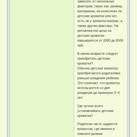
зависеть от нескольких
факторов, таких как: размер,
материалы, на колесиках ли
детские кроватки или нет,
есть ли у кроватки матрас, а
также другие факторы. На
pernamea.md цены на
детские кроватки
варьируются от 2000 до 6500
лей.
В каком возрасте следует
приобретать детские
кроватки?
Обычно детская кроватка
приобретается родителями
раньше рождения ребенка.
Это означает, что кроватка
используется со дня
рождения до примерно 3–4
лет.
Где лучше всего
устанавливать детские
кроватки?
Родители часто задаются
вопросом, где именно в
комнате должна