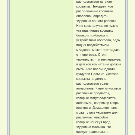
располагаться детская
кроватка. Некорректное
расположение кроватки
способно навредить
здоровью вашего ребенка.
Ни в коем случае не нужно
устанавливать кроватку
близко к приборам и
устройствам обогрева, ведь
под их воздействием
младенец может пострадать
от перегрева. Стоит
упомянуть, что температура
в детской комнате не должна
быть ниже восемнадцати
градусов Цельсия. Детская
кроватка не должна
располагаться возле
аллергенов. К ним относится
различные предметы,
которые могут содержать
себе пыль, например ковры
или книги. Домашняя пыль
может стать укрытием для
различных микробов,
которые нанесут вред
здоровью малыша. Не
следует располагать