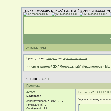
ДОБРО ПОЖАЛОВАТЬ НА САЙТ ЖИТЕЛЕЙ КВАРТАЛА МОЛОДЕЖН
Активные темы
Привет, Гость!
Войдите
или
зарегистрируйтесь
.
»
Форум жителей ЖК "Молодежный" г.Красногорск
»
Мол
Страница:
1
2
»
Прописка
avrora
Поделиться
2014-01-17 16:
Модератор
Удалось ли кому прописа
Зарегистрирован
: 2012-12-17
Приглашений:
0
0
Сообщений:
193