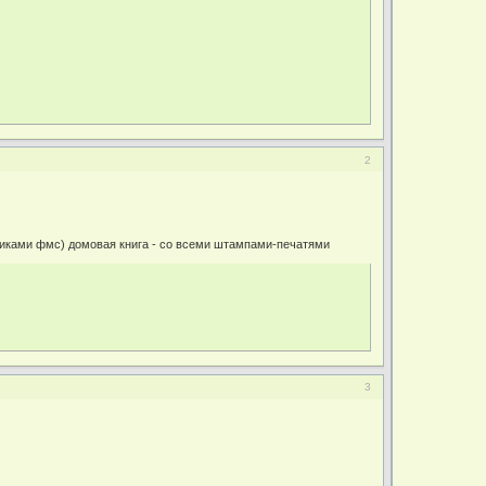
2
дниками фмс) домовая книга - со всеми штампами-печатями
3