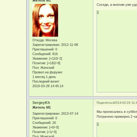
Житель М1
Соседи, а многим уже уд
0
Откуда:
Москва
Зарегистрирован
: 2012-11-08
Приглашений:
0
Сообщений:
816
Уважение:
[+110/-2]
Позитив:
[+182/-8]
Пол:
Женский
Провел на форуме:
1 месяц 1 день
Последний визит:
2019-03-28 14:45:14
SergeyKh
Поделиться
2014-02-24 11:
Житель М1
Мы прописались в субботу
Зарегистрирован
: 2013-07-14
Потрачено примерно 2 ча
Приглашений:
0
Сообщений:
20
0
Уважение:
[+0/-0]
Позитив:
[+1/-0]
Пол:
Мужской