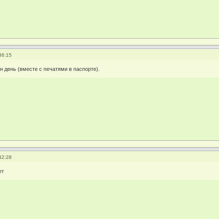
36:15
н день (вместе с печатями в паспорте).
42:28
ет