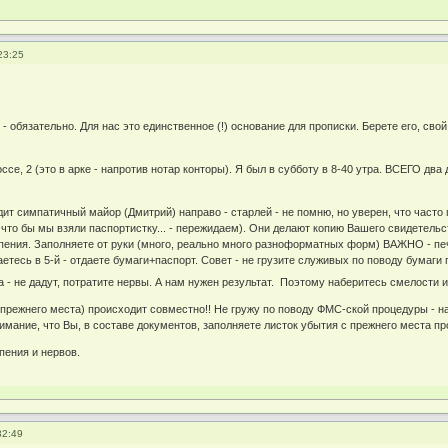
23:25
 - обязательно. Для нас это единственное (!) основание для прописки. Берете его, свой
се, 2 (это в арке - напротив нотар конторы). Я был в субботу в 8-40 утра. ВСЕГО два д
идит симпатичный майор (Дмитрий) направо - старлей - не помню, но уверен, что часто
 что бы мы взяли паспортистку... - пережидаем). Они делают копию Вашего свидетельст
ения. Заполняете от руки (много, реально много разноформатных форм) ВАЖНО - печа
етесь в 5-й - отдаете бумаги+паспорт. Совет - не грузите служивых по поводу бумаги
 - не дадут, потратите нервы. А нам нужен результат. Поэтому наберитесь смелости и
 прежнего места) происходит совместно!! Не гружу по поводу ФМС-ской процедуры - н
имание, что Вы, в составе документов, заполняете листок убытия с прежнего места пр
пения и нервов.
32:49