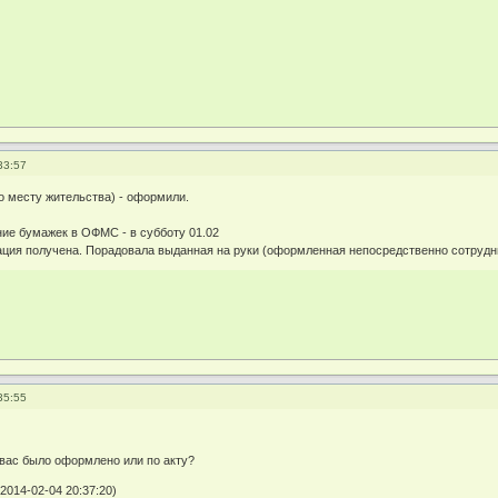
33:57
о месту жительства) - оформили.
ние бумажек в ОФМС - в субботу 01.02
трация получена. Порадовала выданная на руки (оформленная непосредственно сотру
35:55
 вас было оформлено или по акту?
2014-02-04 20:37:20)