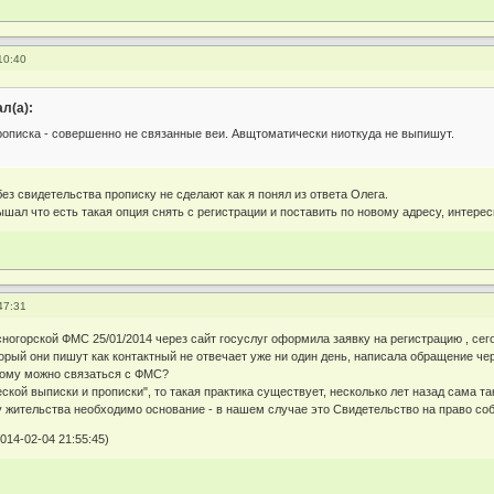
10:40
л(а):
рописка - совершенно не связанные веи. Авщтоматически ниоткуда не выпишут.
без свидетельства прописку не сделают как я понял из ответа Олега.
шал что есть такая опция снять с регистрации и поставить по новому адресу, интере
47:31
сногорской ФМС 25/01/2014 через сайт госуслуг оформила заявку на регистрацию , се
рый они пишут как контактный не отвечает уже ни один день, написала обращение чер
рому можно связаться с ФМС?
ской выписки и прописки", то такая практика существует, несколько лет назад сама та
у жительства необходимо основание - в нашем случае это Свидетельство на право со
014-02-04 21:55:45)