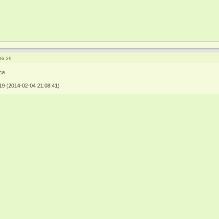
06:29
ся
9 (2014-02-04 21:08:41)