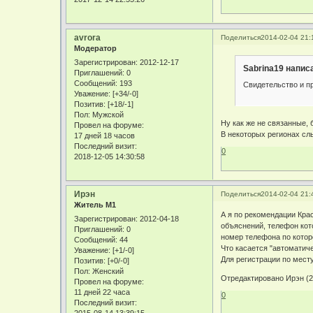
avrora
Поделиться
2014-02-04 21:
Модератор
Зарегистрирован
: 2012-12-17
Sabrina19 написа
Приглашений:
0
Сообщений:
193
Свидетельство и п
Уважение:
[+34/-0]
Позитив:
[+18/-1]
Пол:
Мужской
Ну как же не связанные, 
Провел на форуме:
В некоторых регионах слы
17 дней 18 часов
Последний визит:
0
2018-12-05 14:30:58
Ирэн
Поделиться
2014-02-04 21:
Житель М1
А я по рекомендации Кра
Зарегистрирован
: 2012-04-18
объяснений, телефон кото
Приглашений:
0
номер телефона по кото
Сообщений:
44
Что касается "автоматиче
Уважение:
[+1/-0]
Для регистрации по мест
Позитив:
[+0/-0]
Пол:
Женский
Отредактировано Ирэн (2
Провел на форуме:
11 дней 22 часа
0
Последний визит:
2015-08-14 13:39:15