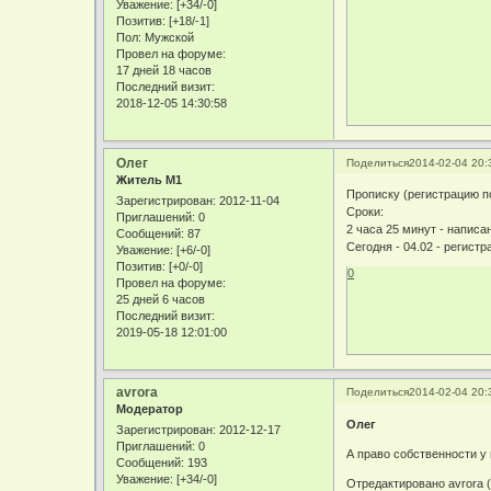
Уважение:
[+34/-0]
Позитив:
[+18/-1]
Пол:
Мужской
Провел на форуме:
17 дней 18 часов
Последний визит:
2018-12-05 14:30:58
Олег
Поделиться
2014-02-04 20:
Житель М1
Прописку (регистрацию п
Зарегистрирован
: 2012-11-04
Сроки:
Приглашений:
0
2 часа 25 минут - написа
Сообщений:
87
Сегодня - 04.02 - регис
Уважение:
[+6/-0]
Позитив:
[+0/-0]
0
Провел на форуме:
25 дней 6 часов
Последний визит:
2019-05-18 12:01:00
avrora
Поделиться
2014-02-04 20:
Модератор
Олег
Зарегистрирован
: 2012-12-17
Приглашений:
0
А право собственности у
Сообщений:
193
Уважение:
[+34/-0]
Отредактировано avrora (