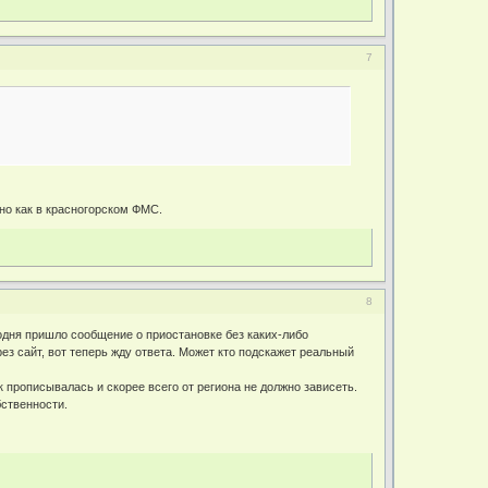
7
сно как в красногорском ФМС.
8
годня пришло сообщение о приостановке без каких-либо
ез сайт, вот теперь жду ответа. Может кто подскажет реальный
к прописывалась и скорее всего от региона не должно зависеть.
бственности.