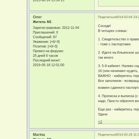
Олег
Поделиться
2014-02-04 23:
Житель М1
Соседи!
Зарегистрирован
: 2012-11-04
В четырех словах:
Приглашений:
0
Сообщений:
87
1. Свидетельство о праве
Уважение:
[+6/-0]
- тоже с паспортами.
Позитив:
[+0/-0]
Провел на форуме:
2. Идете на Ильинское шос
25 дней 6 часов
так много
Последний визит:
2019-05-18 12:01:00
3. 5-й кабинет. Налево с
16 (они начинают нудить,
ВАЖНО - наберитесь терп
Все заполнили - возвраща
взамен сданного паспорта
4. Прописка и выписка (с
надо. Просто обратите вн
Еще раз - наберитесь тер
Удачи
+2
Marina
Поделиться
2014-02-24 11: