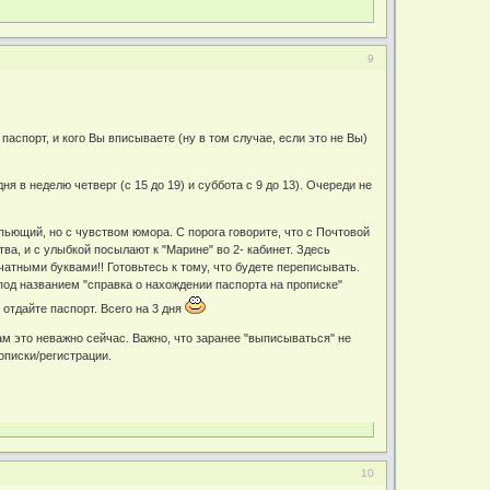
9
 паспорт, и кого Вы вписываете (ну в том случае, если это не Вы)
ня в неделю четверг (с 15 до 19) и суббота с 9 до 13). Очереди не
 пьющий, но с чувством юмора. С порога говорите, что с Почтовой
ва, и с улыбкой посылают к "Марине" во 2- кабинет. Здесь
тными буквами!! Готовьтесь к тому, что будете переписывать.
 под названием "справка о нахождении паспорта на прописке"
 отдайте паспорт. Всего на 3 дня
ам это неважно сейчас. Важно, что заранее "выписываться" не
описки/регистрации.
10