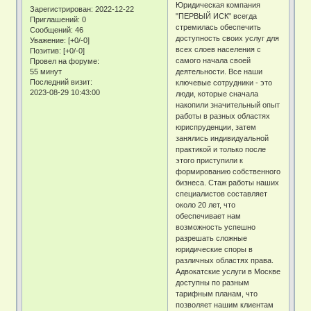
Юридическая компания
Зарегистрирован
: 2022-12-22
"ПЕРВЫЙ ИСК" всегда
Приглашений:
0
стремилась обеспечить
Сообщений:
46
доступность своих услуг для
Уважение:
[+0/-0]
всех слоев населения с
Позитив:
[+0/-0]
самого начала своей
Провел на форуме:
55 минут
деятельности. Все наши
Последний визит:
ключевые сотрудники - это
2023-08-29 10:43:00
люди, которые сначала
накопили значительный опыт
работы в разных областях
юриспруденции, затем
занялись индивидуальной
практикой и только после
этого приступили к
формированию собственного
бизнеса. Стаж работы наших
специалистов составляет
около 20 лет, что
обеспечивает нам
возможность успешно
разрешать сложные
юридические споры в
различных областях права.
Адвокатские услуги в Москве
доступны по разным
тарифным планам, что
позволяет нашим клиентам