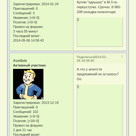
Куплю "однушку" в М-3 по
Зарегистрирован
: 2014-01-24
переуступке. Срочно. 8-965-
Приглашений:
0
208-нольдва-нольчетыре.
Сообщений:
3
Уважение:
[+0/-0]
0
Позитив:
[+0/-0]
Провел на форуме:
3 часа 55 минут
Последний визит:
2014-05-06 14:59:43
2
Поделиться
2014-01-
Avelixis
26 16:39:40
Активный участник
А что у агентств
предложений не осталось?
Оо
0
Зарегистрирован
: 2013-12-19
Приглашений:
0
Сообщений:
102
Уважение:
[+3/-0]
Позитив:
[+16/-0]
Провел на форуме:
2 дня 21 час
Последний визит: