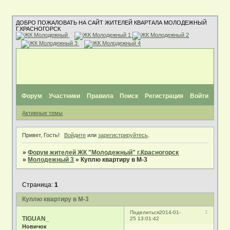
ДОБРО ПОЖАЛОВАТЬ НА САЙТ ЖИТЕЛЕЙ КВАРТАЛА МОЛОДЕЖНЫЙ
Г.КРАСНОГОРСК
Форум
Участники
Правила
Поиск
Регистрация
Войти
Активные темы
Привет, Гость!
Войдите
или
зарегистрируйтесь
.
»
Форум жителей ЖК "Молодежный" г.Красногорск
»
Молодежный 3
»
Куплю квартиру в М-3
Страница:
1
Куплю квартиру в М-3
1
Поделиться
2014-01-
TIGUAN_
25 13:01:42
Новичок