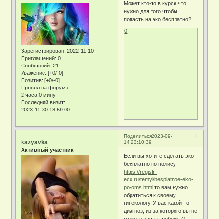
Может кто-то в курсе что
нужно для того чтобы
попасть на эко бесплатно?
0
Зарегистрирован
: 2022-11-10
Приглашений:
0
Сообщений:
21
Уважение:
[+0/-0]
Позитив:
[+0/-0]
Провел на форуме:
2 часа 0 минут
Последний визит:
2023-11-30 18:59:00
2
Поделиться
2023-09-
kazyavka
14 23:10:39
Активный участник
Если вы хотите сделать эко
бесплатно по полису
https://registr-
eco.ru/temyi/besplatnoe-eko-
po-oms.html
то вам нужно
обратиться к своему
гинекологу. У вас какой-то
диагноз, из-за которого вы не
можете зачать ребенка?