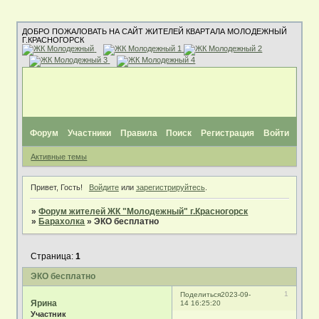
ДОБРО ПОЖАЛОВАТЬ НА САЙТ ЖИТЕЛЕЙ КВАРТАЛА МОЛОДЕЖНЫЙ
Г.КРАСНОГОРСК
Форум
Участники
Правила
Поиск
Регистрация
Войти
Активные темы
Привет, Гость!
Войдите
или
зарегистрируйтесь
.
»
Форум жителей ЖК "Молодежный" г.Красногорск
»
Барахолка
»
ЭКО бесплатно
Страница:
1
ЭКО бесплатно
1
Поделиться
2023-09-
Ярина
14 16:25:20
Участник