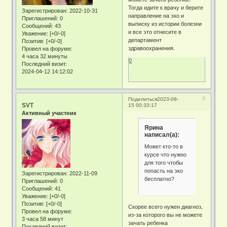
Тогда идите к врачу и берите
Зарегистрирован
: 2022-10-31
направление на эко и
Приглашений:
0
выписку из истории болезни
Сообщений:
43
и все это отнесите в
Уважение:
[+0/-0]
департамент
Позитив:
[+0/-0]
здравоохранения.
Провел на форуме:
4 часа 32 минуты
0
Последний визит:
2024-04-12 14:12:02
3
Поделиться
2023-09-
SVT
15 00:33:17
Активный участник
Ярина
написал(а):
Может кто-то в
курсе что нужно
для того чтобы
попасть на эко
Зарегистрирован
: 2022-11-09
бесплатно?
Приглашений:
0
Сообщений:
41
Уважение:
[+0/-0]
Позитив:
[+0/-0]
Скорее всего нужен диагноз,
Провел на форуме:
из-за которого вы не можете
3 часа 58 минут
зачать ребенка
Последний визит: