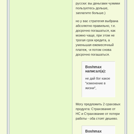
русски: вы деньгами чужими
пользуетесь дольше,
заплатите больше.)
но у вас стратегия выбрана
абсолютно правильно, т.е.
досрочно погашаться, как
можно чаще, при этом не
трогая срок кредита, а
уменьшая ежемесячный
платеж, -и потом снова
досрочно погашаться.
Boshmax
написал(а):
не дай бог какое
"изменение в
жизни",
Могу предложить 2 сраховых
продукта: Страхование от
НС и Страхование от потери
работы - оба стоят дешево.
Boshmax