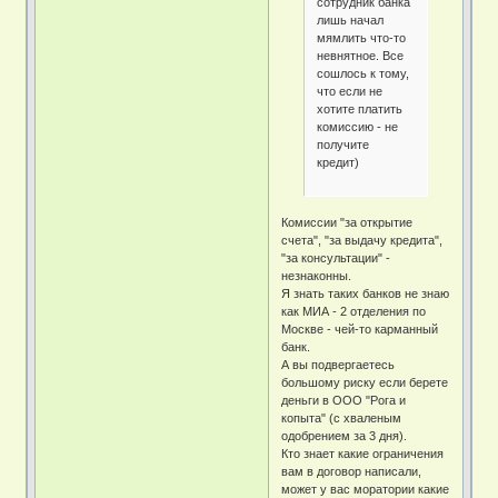
сотрудник банка
лишь начал
мямлить что-то
невнятное. Все
сошлось к тому,
что если не
хотите платить
комиссию - не
получите
кредит)
Комиссии "за открытие
счета", "за выдачу кредита",
"за консультации" -
незнаконны.
Я знать таких банков не знаю
как МИА - 2 отделения по
Москве - чей-то карманный
банк.
А вы подвергаетесь
большому риску если берете
деньги в ООО "Рога и
копыта" (с хваленым
одобрением за 3 дня).
Кто знает какие ограничения
вам в договор написали,
может у вас моратории какие