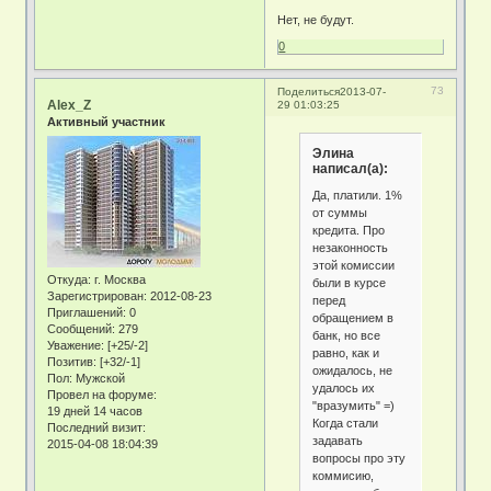
Нет, не будут.
0
73
Поделиться
2013-07-
Alex_Z
29 01:03:25
Активный участник
Элина
написал(а):
Да, платили. 1%
от суммы
кредита. Про
незаконность
этой комиссии
Откуда:
г. Москва
были в курсе
Зарегистрирован
: 2012-08-23
перед
Приглашений:
0
обращением в
Сообщений:
279
банк, но все
Уважение:
[+25/-2]
равно, как и
Позитив:
[+32/-1]
ожидалось, не
Пол:
Мужской
удалось их
Провел на форуме:
"вразумить" =)
19 дней 14 часов
Когда стали
Последний визит:
задавать
2015-04-08 18:04:39
вопросы про эту
коммисию,