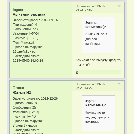
68
Поделиться
2013-07-
logost
26 15:37:51
Активный участник
Зарегистрирован
: 2012-09-16
Элина
Приглашений:
0
написал(а):
Сообщений:
223
Уважение:
[+5/-0]
В МИА КБ за 3
Позитив:
[+16/-0]
дня все
Пол:
Мужской
одобрили
Провел на форуме:
12 дней 21 час
Последний визит:
Комиссию за выдачу кредита
2015-05-06 18:03:14
платили?
0
69
Поделиться
2013-07-
Элина
26 21:14:23
Житель М2
Зарегистрирован
: 2012-12-28
logost
Приглашений:
0
написал(а):
Сообщений:
25
Уважение:
[+2/-0]
Комиссию за
Позитив:
[+4/-0]
выдачу кредита
Провел на форуме:
платили?
7 дней 17 часов
Последний визит: