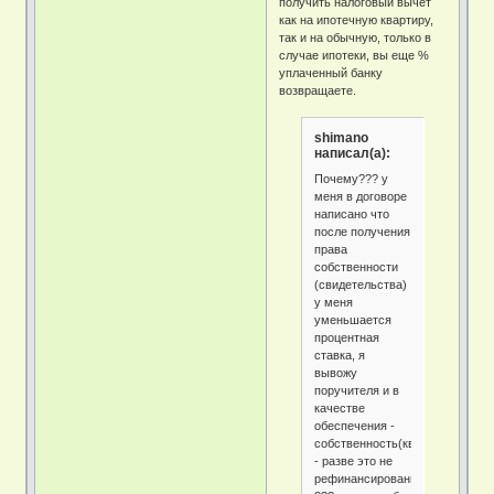
получить налоговый вычет
как на ипотечную квартиру,
так и на обычную, только в
случае ипотеки, вы еще %
уплаченный банку
возвращаете.
shimano
написал(а):
Почему??? у
меня в договоре
написано что
после получения
права
собственности
(свидетельства)
у меня
уменьшается
процентная
ставка, я
вывожу
поручителя и в
качестве
обеспечения -
собственность(квартира)
- разве это не
рефинансирование