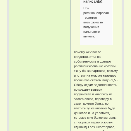
написал(а):
При
рефинансирования
теряется
возможность
получения
налогового
вычета.
почему же? после
свидетельства на
собственность я сделаю
рефинансирование ипотеки,
т.е. у банка партнера, возьму
ипотеку на мою же квартиру
процентов скажем под 9-9,5 -
Сберу отдам задолженность
по кредиту выведу
поручителя и квартиру из
залога сбера, переведу в
залог другого банка, но
платить ту же ипотеку буду
дешевле и на условиях,
которые мне более выгодны.
с покупкой первого жилья,
единожды возникает право,