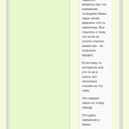
вопросы про эту
коммисию,
сотрудник банка
лишь начал
мямлить что-то
невнятное. Все
сошлось к тому,
что если не
хотите платить
комиссию - не
получите
кредит)
Если кому-то
интересно или
кто-то не в
курсе, вот
несколько
ссылок на эту
тему:
Что говорит
закон по этому
поводу
Отсудить
коммисию у
банка