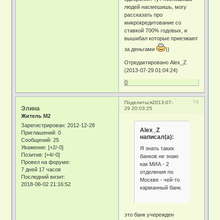
людей насмешишь, могу
рассказать про
микрокредитование со
ставкой 700% годовых, и
вышибал которые приезжают
за деньгами
))
Отредактировано Alex_Z
(2013-07-29 01:04:24)
0
74
Поделиться
2013-07-
Элина
29 20:03:25
Житель М2
Зарегистрирован
: 2012-12-28
Alex_Z
Приглашений:
0
написал(а):
Сообщений:
25
Уважение:
[+2/-0]
Я знать таких
Позитив:
[+4/-0]
банков не знаю
Провел на форуме:
как МИА - 2
7 дней 17 часов
отделения по
Последний визит:
Москве - чей-то
2018-06-02 21:16:52
карманный банк.
это банк учережден