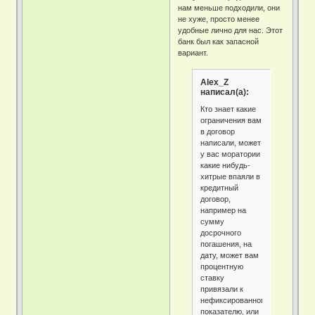
нам меньше подходили, они
не хуже, просто менее
удобные лично для нас. Этот
банк был как запасной
вариант.
Alex_Z
написал(а):
Кто знает какие
ограничения вам
в договор
написали, может
у вас моратории
какие нибудь-
хитрые впаяли в
кредитный
договор,
например на
сумму
досрочного
погашения, на
дату, может вам
процентную
ставку
привязали к
нефиксированному
показателю, или