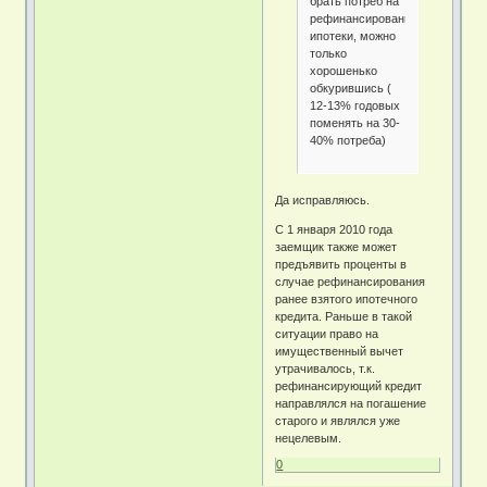
брать потреб на
рефинансирование
ипотеки, можно
только
хорошенько
обкурившись (
12-13% годовых
поменять на 30-
40% потреба)
Да исправляюсь.
С 1 января 2010 года
заемщик также может
предъявить проценты в
случае рефинансирования
ранее взятого ипотечного
кредита. Раньше в такой
ситуации право на
имущественный вычет
утрачивалось, т.к.
рефинансирующий кредит
направлялся на погашение
старого и являлся уже
нецелевым.
0