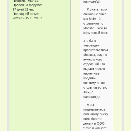
Позитив:
[+63/-19]
написал(а):
Провел на форуме:
Я знать таких
17 дней 21 час
Последний визит:
банков не знаю
2020-12-15 15:29:02
как МИА - 2
отделения по
Москве - чей-то
карманный банк.
это банк
учережден
правительством
Москвы, ему не
нужно много
отделений. Он
выдает только
ипотечные
кредиты,
поэтому он не
столь известен.
Alex_Z
написал(а):
А вы
подвергаетесь
большому риску
если берете
деньги в ООО
"Рога и копыта"