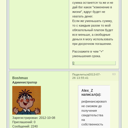
сумма останется та же и не
дай бог какое "изменение в
жизни", вдруг будет не
хватать денег.
Если же уменьшать сумму,
то с каждым разом то мой
обязательный платеж будет
все меньше, а свободные
деньги я могу использовать
при досрочном погашении.
Расскажите в чем "+"
уменьшения срока.
0
63
Поделиться
2013-07-
Boshmax
26 13:55:41
Администратор
Alex_Z
написал(а):
рефинансироваться
не сможем до
получения
свидетельства
Зарегистрирован
: 2012-10-08
на
Приглашений:
0
собственность
Сообщений:
2240