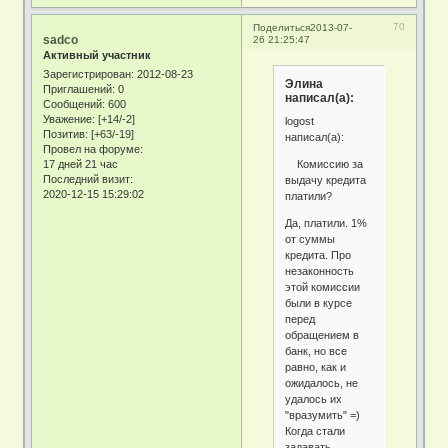
70
Поделиться
2013-07-
sadco
26 21:25:47
Активный участник
Зарегистрирован
: 2012-08-23
Элина
Приглашений:
0
написал(а):
Сообщений:
600
Уважение:
[+14/-2]
logost
Позитив:
[+63/-19]
написал(а):
Провел на форуме:
Комиссию за
17 дней 21 час
Последний визит:
выдачу кредита
2020-12-15 15:29:02
платили?
Да, платили. 1%
от суммы
кредита. Про
незаконность
этой комиссии
были в курсе
перед
обращением в
банк, но все
равно, как и
ожидалось, не
удалось их
"вразумить" =)
Когда стали
задавать