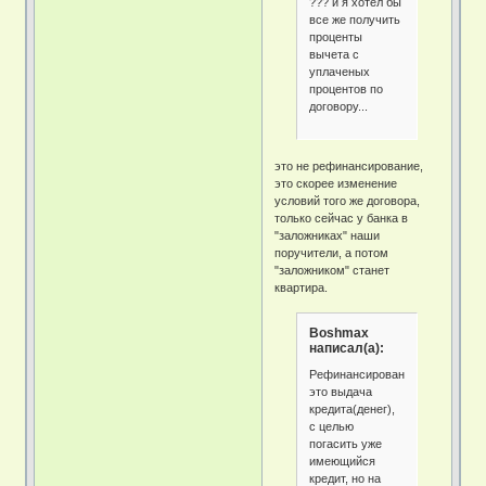
??? и я хотел бы
все же получить
проценты
вычета с
уплаченых
процентов по
договору...
это не рефинансирование,
это скорее изменение
условий того же договора,
только сейчас у банка в
"заложниках" наши
поручители, а потом
"заложником" станет
квартира.
Boshmax
написал(а):
Рефинансирование
это выдача
кредита(денег),
с целью
погасить уже
имеющийся
кредит, но на