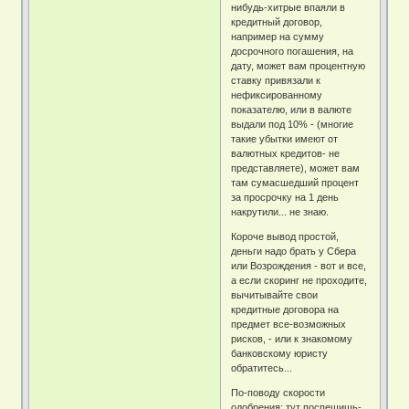
нибудь-хитрые впаяли в
кредитный договор,
например на сумму
досрочного погашения, на
дату, может вам процентную
ставку привязали к
нефиксированному
показателю, или в валюте
выдали под 10% - (многие
такие убытки имеют от
валютных кредитов- не
представляете), может вам
там сумасшедший процент
за просрочку на 1 день
накрутили... не знаю.
Короче вывод простой,
деньги надо брать у Сбера
или Возрождения - вот и все,
а если скоринг не проходите,
вычитывайте свои
кредитные договора на
предмет все-возможных
рисков, - или к знакомому
банковскому юристу
обратитесь...
По-поводу скорости
одобрения: тут поспешишь-