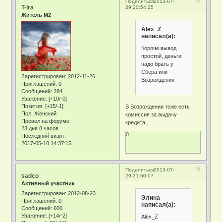
75
Поделиться
2013-07-
T-Ira
29 20:54:25
Житель М2
Alex_Z
написал(а):
Короче вывод
простой, деньги
надо брать у
Сбера или
Зарегистрирован
: 2012-11-26
Возрождения
Приглашений:
0
Сообщений:
284
Уважение:
[+10/-0]
Позитив:
[+15/-1]
В Возрождении тоже есть
Пол:
Женский
комиссия за выдачу
Провел на форуме:
кредита..
23 дня 8 часов
0
Последний визит:
2017-05-10 14:37:15
76
Поделиться
2013-07-
sadco
29 21:50:07
Активный участник
Зарегистрирован
: 2012-08-23
Элина
Приглашений:
0
написал(а):
Сообщений:
600
Уважение:
[+14/-2]
Alex_Z