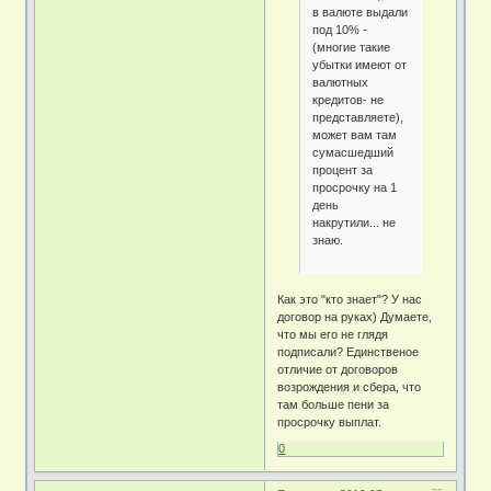
в валюте выдали
под 10% -
(многие такие
убытки имеют от
валютных
кредитов- не
представляете),
может вам там
сумасшедший
процент за
просрочку на 1
день
накрутили... не
знаю.
Как это "кто знает"? У нас
договор на руках) Думаете,
что мы его не глядя
подписали? Единственое
отличие от договоров
возрождения и сбера, что
там больше пени за
просрочку выплат.
0