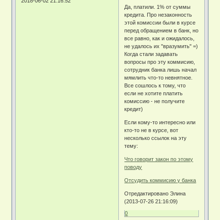
2018-06-02 21:16:52
Да, платили. 1% от суммы
кредита. Про незаконность
этой комиссии были в курсе
перед обращением в банк, но
все равно, как и ожидалось,
не удалось их "вразумить" =)
Когда стали задавать
вопросы про эту коммисию,
сотрудник банка лишь начал
мямлить что-то невнятное.
Все сошлось к тому, что
если не хотите платить
комиссию - не получите
кредит)
Если кому-то интересно или
кто-то не в курсе, вот
несколько ссылок на эту
тему:
Что говорит закон по этому
поводу
Отсудить коммисию у банка
Отредактировано Элина
(2013-07-26 21:16:09)
0