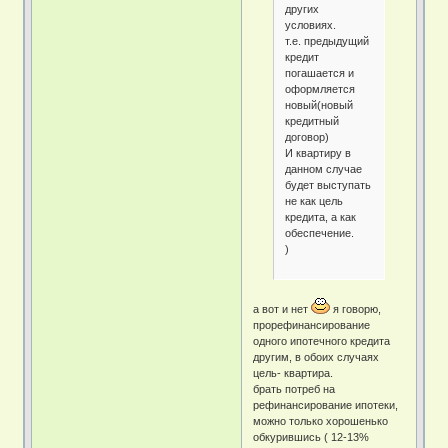
других
условиях.
т.е. предыдущий
кредит
погашается и
оформляется
новый(новый
кредитный
договор)
И квартиру в
данном случае
будет выступать
не как цель
кредита, а как
обеспечение.
)
а вот и нет
я говорю,
прорефинансирование
одного ипотечного кредита
другим, в обоих случаях
цель- квартира.
брать потреб на
рефинансирование ипотеки,
можно только хорошенько
обкурившись ( 12-13%