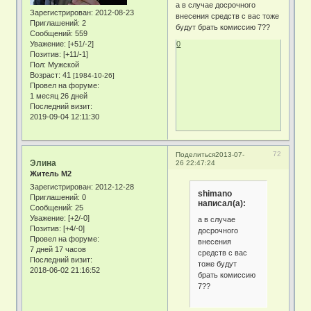
а в случае досрочного
Зарегистрирован
: 2012-08-23
внесения средств с вас тоже
Приглашений:
2
будут брать комиссию 7??
Сообщений:
559
Уважение:
[+51/-2]
0
Позитив:
[+11/-1]
Пол:
Мужской
Возраст:
41
[1984-10-26]
Провел на форуме:
1 месяц 26 дней
Последний визит:
2019-09-04 12:11:30
72
Поделиться
2013-07-
Элина
26 22:47:24
Житель М2
Зарегистрирован
: 2012-12-28
shimano
Приглашений:
0
написал(а):
Сообщений:
25
Уважение:
[+2/-0]
а в случае
Позитив:
[+4/-0]
досрочного
Провел на форуме:
внесения
7 дней 17 часов
средств с вас
Последний визит:
тоже будут
2018-06-02 21:16:52
брать комиссию
7??