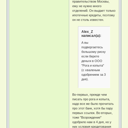
правительством Москвы,
ему не нужно много
отделений. Он выдает только
ипотечные кредиты, поэтому
он не столь известен.
Alex_Z
написал(а):
А вы
подвергаетесь
большому риску
если берете
деньги в ООО
"Рога и копыта"
(с хваленым
одобрением за 3
дня).
Во-первых, прежде чем
писать про рога и копыта,
надо все же было прочитать
про этот банк, хотя бы пару
первых ссылок. Во-вторых,
тоже "Возрождение"
одобрило нам в 4 дня, но у
них условия кредитования