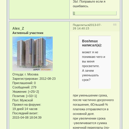
ЗЫ: Поправьте если я
ошибаюсь.
0
66
Поделиться
2013-07-
Alex_Z
26 14:40:15
Активный участник
Boshmax
написал(а):
может я не
понимаю чего и
вы меня
просветите.
А зачем
Откуда:
г. Москва
уменьшать
Зарегистрирован
: 2012-08-23
срок?
Приглашений:
0
Сообщений:
279
Уважение:
[+25/-2]
при уменьшении срока,
Позитив:
[+32/-1]
после частично-досрочного
Пол:
Мужской
Провел на форуме:
погашения, бОльший %
19 дней 14 часов
платежа отправляется в
Последний визит:
основной долг.
2015-04-08 18:04:39
при увеличении срока
-увеличивается сумма
конечной переплаты (по-