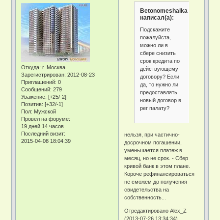
Betonomeshalka
написал(а):
Подскажите
пожалуйста,
можно ли в
сбере снизить
срок кредита по
Откуда:
г. Москва
действующему
Зарегистрирован
: 2012-08-23
договору? Если
Приглашений:
0
да, то нужно ли
Сообщений:
279
предоставлять
Уважение:
[+25/-2]
новый договор в
Позитив:
[+32/-1]
рег палату?
Пол:
Мужской
Провел на форуме:
19 дней 14 часов
Последний визит:
нельзя, при частично-
2015-04-08 18:04:39
досрочном погашении,
уменьшается платеж в
месяц, но не срок. - Сбер
кривой банк в этом плане.
Короче рефинансироваться
не сможем до получения
свидетельства на
собственность...
Отредактировано Alex_Z
(2013-07-26 13:34:34)