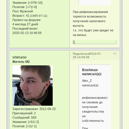
Уважение:
[+379/-10]
Позитив:
[+71/-6]
Пол:
Мужской
При рефинансирования
Возраст:
41
[1985-07-11]
теряется возможность
Провел на форуме:
получения налогового
4 месяца 27 дней
вычета.
Последний визит:
т.к. это будет уже кредит не
2025-02-13 10:46:59
на жилье.
0
64
Поделиться
2013-07-
shimano
26 14:09:49
Житель М2
Boshmax
написал(а):
Alex_Z
написал(а):
рефинансироваться
не сможем до
получения
Зарегистрирован
: 2012-08-23
свидетельства
Приглашений:
2
на
Сообщений:
559
собственность
Уважение:
[+51/-2]
Позитив:
[+11/-1]
При