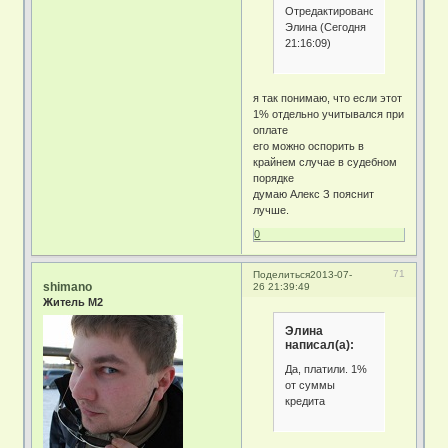
Отредактировано
Элина (Сегодня
21:16:09)
я так понимаю, что если этот
1% отдельно учитывался при
оплате
его можно оспорить в
крайнем случае в судебном
порядке
думаю Алекс З пояснит
лучше.
0
71
Поделиться
2013-07-
shimano
26 21:39:49
Житель М2
Элина
написал(а):
Да, платили. 1%
от суммы
кредита