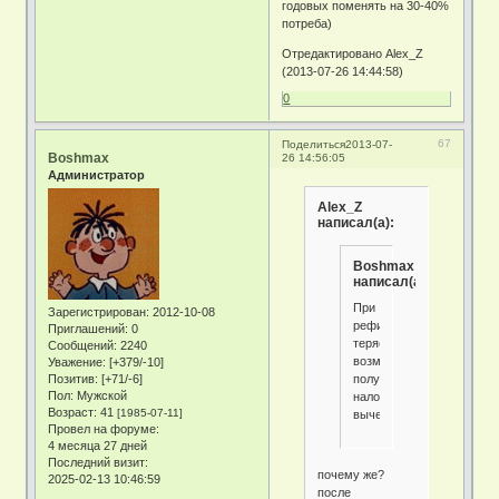
годовых поменять на 30-40%
потреба)
Отредактировано Alex_Z
(2013-07-26 14:44:58)
0
67
Поделиться
2013-07-
Boshmax
26 14:56:05
Администратор
Alex_Z
написал(а):
Boshmax
написал(а):
При
Зарегистрирован
: 2012-10-08
рефинансирования
Приглашений:
0
теряется
Сообщений:
2240
возможность
Уважение:
[+379/-10]
получения
Позитив:
[+71/-6]
Пол:
Мужской
налогового
Возраст:
41
[1985-07-11]
вычета.
Провел на форуме:
4 месяца 27 дней
Последний визит:
почему же?
2025-02-13 10:46:59
после