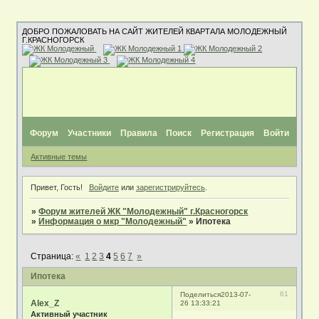
ДОБРО ПОЖАЛОВАТЬ НА САЙТ ЖИТЕЛЕЙ КВАРТАЛА МОЛОДЕЖНЫЙ
Г.КРАСНОГОРСК
Форум
Участники
Правила
Поиск
Регистрация
Войти
Активные темы
Привет, Гость!
Войдите
или
зарегистрируйтесь
.
»
Форум жителей ЖК "Молодежный" г.Красногорск
»
Информация о мкр "Молодежный"
»
Ипотека
Страница:
«
1
2
3
4
5
6
7
»
Ипотека
61
Поделиться
2013-07-
Alex_Z
26 13:33:21
Активный участник