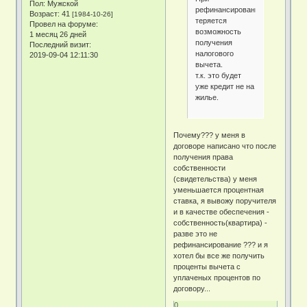
Пол:
Мужской
рефинансирования
Возраст:
41
[1984-10-26]
теряется
Провел на форуме:
возможность
1 месяц 26 дней
получения
Последний визит:
налогового
2019-09-04 12:11:30
вычета.
т.к. это будет
уже кредит не на
жилье.
Почему??? у меня в
договоре написано что после
получения права
собственности
(свидетельства) у меня
уменьшается процентная
ставка, я вывожу поручителя
и в качестве обеспечения -
собственность(квартира) -
разве это не
рефинансирование ??? и я
хотел бы все же получить
проценты вычета с
уплаченых процентов по
договору...
0