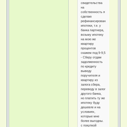
свидетельства
на
собственность я
сделаю
рефинансирование
ипотеки, т.е. у
банка партнера,
возьму ипотеку
на мою же
квартиру
процентов
скажем под 9-9,5
- Сберу отдам
задолженность
по кредиту
выведу
поручителя и
квартиру из
залога сбера,
переведу в залог
другого банка,
но платить ту же
ипотеку буду
дешевле и на
условиях,
которые мне
более выгодны.
с покупкой