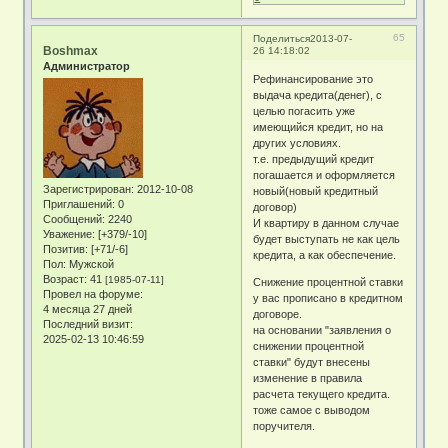
65
Поделиться
2013-07-
Boshmax
26 14:18:02
Администратор
Рефинансирование это
выдача кредита(денег), с
целью погасить уже
имеющийся кредит, но на
других условиях.
т.е. предыдущий кредит
погашается и оформляется
Зарегистрирован
: 2012-10-08
новый(новый кредитный
Приглашений:
0
договор)
Сообщений:
2240
И квартиру в данном случае
Уважение:
[+379/-10]
будет выступать не как цель
Позитив:
[+71/-6]
кредита, а как обеспечение.
Пол:
Мужской
Возраст:
41
[1985-07-11]
Снижение процентной ставки
Провел на форуме:
у вас прописано в кредитном
4 месяца 27 дней
договоре.
Последний визит:
на основании "заявления о
2025-02-13 10:46:59
снижении процентной
ставки" будут внесены
изменение в правила
расчета текущего кредита.
тоже самое с выводом
поручителя.