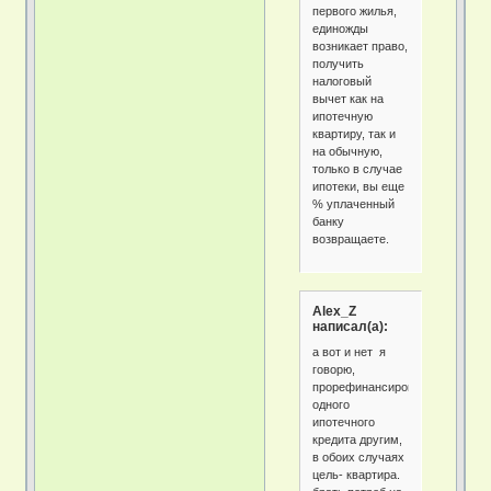
первого жилья,
единожды
возникает право,
получить
налоговый
вычет как на
ипотечную
квартиру, так и
на обычную,
только в случае
ипотеки, вы еще
% уплаченный
банку
возвращаете.
Alex_Z
написал(а):
а вот и нет я
говорю,
прорефинансирование
одного
ипотечного
кредита другим,
в обоих случаях
цель- квартира.