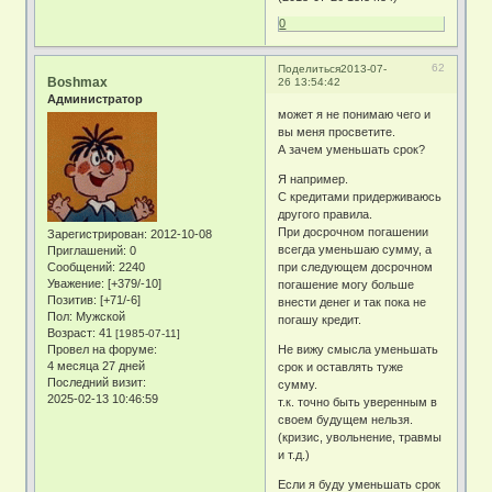
0
62
Поделиться
2013-07-
Boshmax
26 13:54:42
Администратор
может я не понимаю чего и
вы меня просветите.
А зачем уменьшать срок?
Я например.
С кредитами придерживаюсь
другого правила.
При досрочном погашении
Зарегистрирован
: 2012-10-08
всегда уменьшаю сумму, а
Приглашений:
0
при следующем досрочном
Сообщений:
2240
Уважение:
[+379/-10]
погашение могу больше
Позитив:
[+71/-6]
внести денег и так пока не
Пол:
Мужской
погашу кредит.
Возраст:
41
[1985-07-11]
Не вижу смысла уменьшать
Провел на форуме:
4 месяца 27 дней
срок и оставлять туже
Последний визит:
сумму.
2025-02-13 10:46:59
т.к. точно быть уверенным в
своем будущем нельзя.
(кризис, увольнение, травмы
и т.д.)
Если я буду уменьшать срок